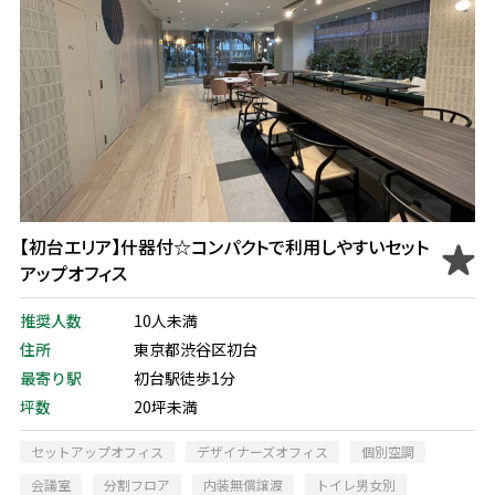
【初台エリア】什器付☆コンパクトで利用しやすいセット
アップオフィス
推奨人数
10人未満
住所
東京都渋谷区初台
最寄り駅
初台駅徒歩1分
坪数
20坪未満
セットアップオフィス
デザイナーズオフィス
個別空調
会議室
分割フロア
内装無償譲渡
トイレ男女別