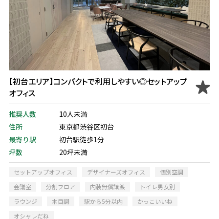
【初台エリア】コンパクトで利用しやすい◎セットアップ
オフィス
推奨人数
10人未満
住所
東京都渋谷区初台
最寄り駅
初台駅徒歩1分
坪数
20坪未満
セットアップオフィス
デザイナーズオフィス
個別空調
会議室
分割フロア
内装無償譲渡
トイレ男女別
ラウンジ
木目調
駅から5分以内
かっこいいね
オシャレだね