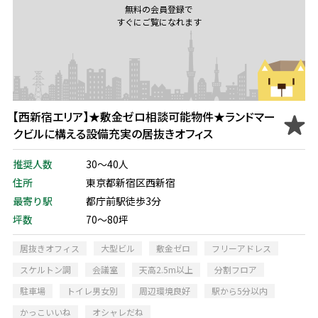
無料の会員登録で
すぐにご覧になれます
【西新宿エリア】★敷金ゼロ相談可能物件★ランドマー
クビルに構える設備充実の居抜きオフィス
推奨人数
30～40人
住所
東京都新宿区西新宿
最寄り駅
都庁前駅徒歩3分
坪数
70～80坪
居抜きオフィス
大型ビル
敷金ゼロ
フリーアドレス
スケルトン調
会議室
天高2.5m以上
分割フロア
駐車場
トイレ男女別
周辺環境良好
駅から5分以内
かっこいいね
オシャレだね