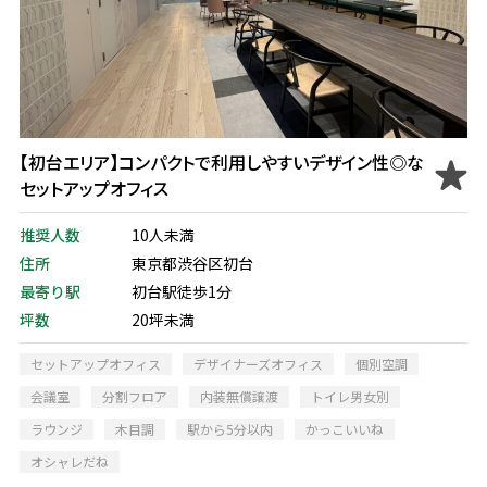
【初台エリア】コンパクトで利用しやすいデザイン性◎な
セットアップオフィス
推奨人数
10人未満
住所
東京都渋谷区初台
最寄り駅
初台駅徒歩1分
坪数
20坪未満
セットアップオフィス
デザイナーズオフィス
個別空調
会議室
分割フロア
内装無償譲渡
トイレ男女別
ラウンジ
木目調
駅から5分以内
かっこいいね
オシャレだね