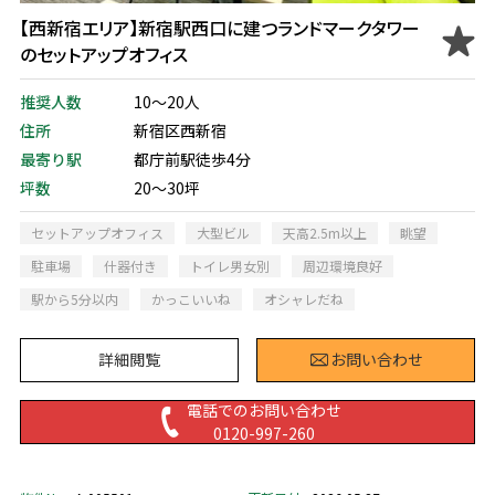
【西新宿エリア】新宿駅西口に建つランドマークタワー
のセットアップオフィス
推奨人数
10～20人
住所
新宿区西新宿
最寄り駅
都庁前駅徒歩4分
坪数
20～30坪
セットアップオフィス
大型ビル
天高2.5m以上
眺望
駐車場
什器付き
トイレ男女別
周辺環境良好
駅から5分以内
かっこいいね
オシャレだね
詳細閲覧
お問い合わせ
電話でのお問い合わせ
0120-997-260