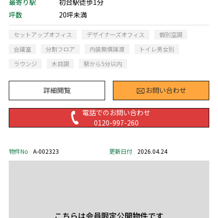
最寄り駅
初台駅徒歩1分
坪数
20坪未満
セットアップオフィス
デザイナーズオフィス
個別空調
会議室
分割フロア
内装無償譲渡
トイレ男女別
ラウンジ
木目調
駅から5分以内
詳細閲覧
お問い合わせ
電話でのお問い合わせ
0120-997-260
物件No
A-002323
更新日付
2026.04.24
こちらは会員限定公開物件です