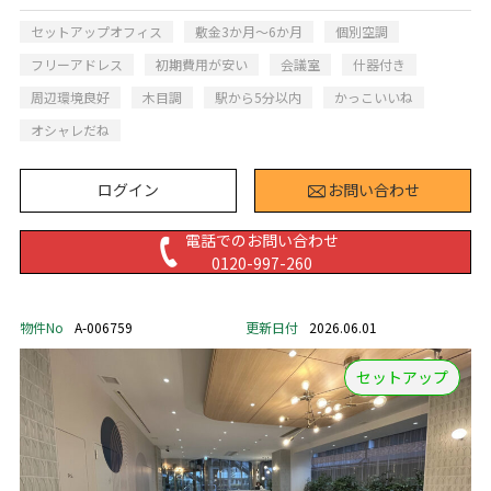
セットアップオフィス
敷金3か月～6か月
個別空調
フリーアドレス
初期費用が安い
会議室
什器付き
周辺環境良好
木目調
駅から5分以内
かっこいいね
オシャレだね
ログイン
お問い合わせ
電話でのお問い合わせ
0120-997-260
物件No
A-006759
更新日付
2026.06.01
セットアップ