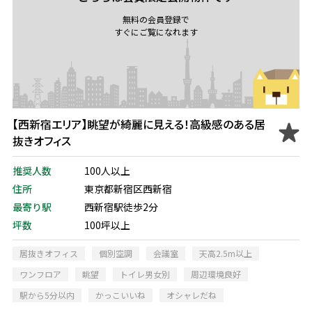
無料の会員登録で
すぐにご覧になれます
【西新宿エリア】眺望が綺麗に見える！高級感のある居
抜きオフィス
推奨人数
100人以上
住所
東京都新宿区西新宿
最寄り駅
西新宿駅徒歩2分
坪数
100坪以上
居抜きオフィス
個別空調
会議室
天高2.5m以上
ワンフロア
眺望
トイレ男女別
周辺環境良好
駅から5分以内
かっこいいね
オシャレだね