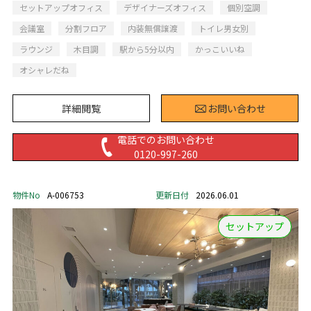
セットアップオフィス
デザイナーズオフィス
個別空調
会議室
分割フロア
内装無償譲渡
トイレ男女別
ラウンジ
木目調
駅から5分以内
かっこいいね
オシャレだね
詳細閲覧
お問い合わせ
電話でのお問い合わせ
0120-997-260
物件No
A-006753
更新日付
2026.06.01
セットアップ