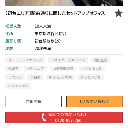
【初台エリア】駅前通りに面したセットアップオフィス
推奨人数
10人未満
住所
東京都渋谷区初台
最寄り駅
初台駅徒歩1分
坪数
20坪未満
セットアップオフィス
デザイナーズオフィス
個別空調
会議室
分割フロア
内装無償譲渡
トイレ男女別
ラウンジ
木目調
駅から5分以内
かっこいいね
オシャレだね
詳細閲覧
お問い合わせ
電話でのお問い合わせ
0120-997-260