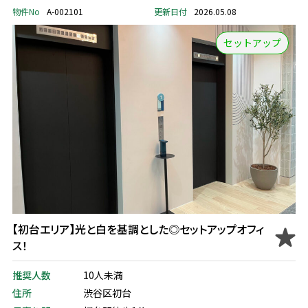
物件No
A-002101
更新日付
2026.05.08
セットアップ
【初台エリア】光と白を基調とした◎セットアップオフィ
ス！
推奨人数
10人未満
住所
渋谷区初台