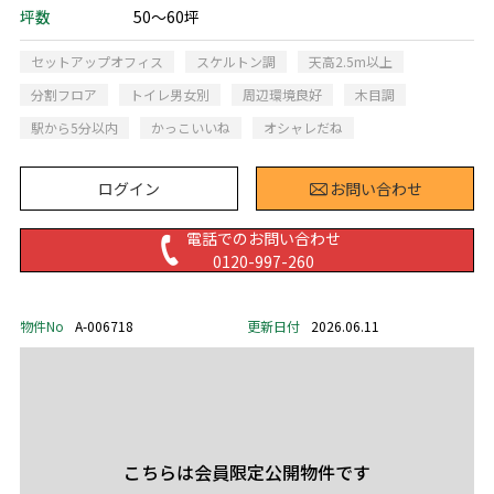
坪数
50～60坪
セットアップオフィス
スケルトン調
天高2.5m以上
分割フロア
トイレ男女別
周辺環境良好
木目調
駅から5分以内
かっこいいね
オシャレだね
ログイン
お問い合わせ
電話でのお問い合わせ
0120-997-260
物件No
A-006718
更新日付
2026.06.11
こちらは会員限定公開物件です