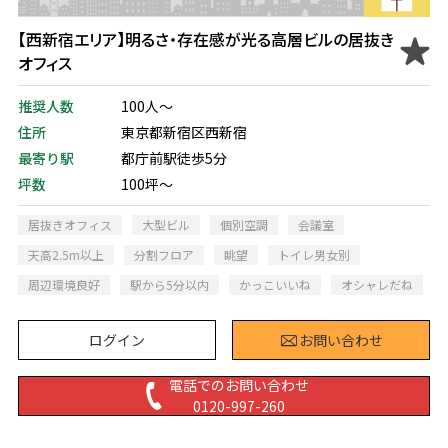
【西新宿エリア】明るさ・存在感が光る高層ビルの居抜き
オフィス
推奨人数
100人～
住所
東京都新宿区西新宿
最寄り駅
都庁前駅徒歩5分
坪数
100坪～
居抜きオフィス
大型ビル
個別空調
会議室
天高2.5m以上
分割フロア
眺望
トイレ男女別
周辺環境良好
駅から5分以内
かっこいいね
オシャレだね
ログイン
お問い合わせ
電話でのお問い合わせ
0120-997-260