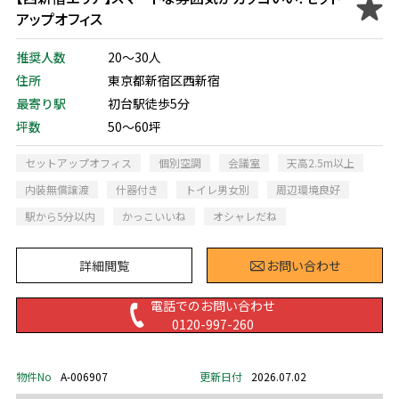
アップオフィス
推奨人数
20～30人
住所
東京都新宿区西新宿
最寄り駅
初台駅徒歩5分
坪数
50～60坪
セットアップオフィス
個別空調
会議室
天高2.5m以上
内装無償譲渡
什器付き
トイレ男女別
周辺環境良好
駅から5分以内
かっこいいね
オシャレだね
詳細閲覧
お問い合わせ
電話でのお問い合わせ
0120-997-260
物件No
A-006907
更新日付
2026.07.02