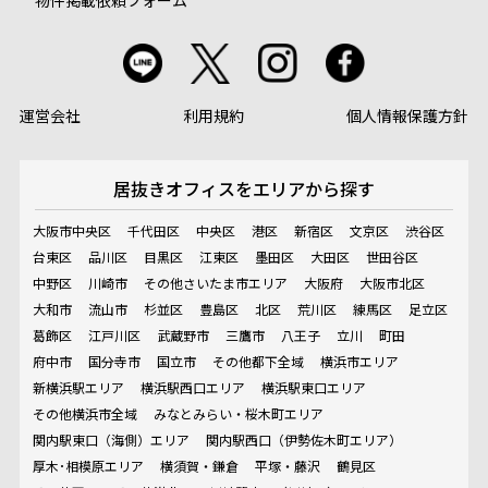
運営会社
利用規約
個人情報保護方針
居抜きオフィスを
エリアから探す
大阪市中央区
千代田区
中央区
港区
新宿区
文京区
渋谷区
台東区
品川区
目黒区
江東区
墨田区
大田区
世田谷区
中野区
川崎市
その他さいたま市エリア
大阪府
大阪市北区
大和市
流山市
杉並区
豊島区
北区
荒川区
練馬区
足立区
葛飾区
江戸川区
武蔵野市
三鷹市
八王子
立川
町田
府中市
国分寺市
国立市
その他都下全域
横浜市エリア
新横浜駅エリア
横浜駅西口エリア
横浜駅東口エリア
その他横浜市全域
みなとみらい・桜木町エリア
関内駅東口（海側）エリア
関内駅西口（伊勢佐木町エリア）
厚木･相模原エリア
横須賀・鎌倉
平塚・藤沢
鶴見区