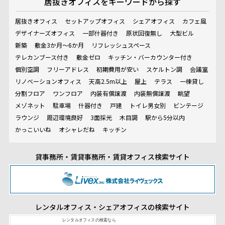
居抜きオフィスを
キーワードから探す
居抜きオフィス
セットアップオフィス
シェアオフィス
カフェ風
デザイナーズオフィス
一部什器付き
原状回復無し
大型ビル
新築
敷金3か月～6か月
リフレッシュスペース
テレカンブース付き
敷金ゼロ
キッチン・バーカウンター付き
個別空調
フリーアドレス
初期費用が安い
スケルトン調
会議室
リノベーションオフィス
天高2.5m以上
屋上
テラス
一棟貸し
分割フロア
ワンフロア
内装有償譲渡
内装無償譲渡
眺望
メゾネット
駐車場
什器付き
戸建
トイレ男女別
ビンテージ
ラウンジ
周辺環境良好
3面採光
木目調
駅から5分以内
かっこいいね
オシャレだね
キッチン
貸事務所・賃貸事務所・賃貸オフィス検索サイト
レンタルオフィス・シェアオフィスの検索サイト