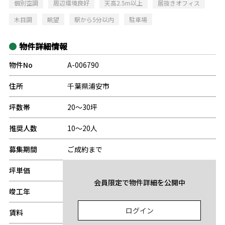
個別空調
周辺環境良好
天高2.5m以上
居抜きオフィス
木目調
眺望
駅から5分以内
駐車場
物件詳細情報
物件No
A-006790
住所
千葉県浦安市
坪数帯
20～30坪
推奨人数
10～20人
募集期間
ご成約まで
坪単価
-
会員限定で物件詳細を公開中
竣工年
-
ログイン
賃料
-