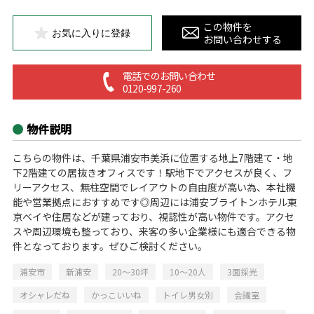
この物件を
お気に入りに登録
お問い合わせする
電話でのお問い合わせ
0120-997-260
物件説明
こちらの物件は、千葉県浦安市美浜に位置する地上7階建て・地
下2階建ての居抜きオフィスです！駅地下でアクセスが良く、フ
リーアクセス、無柱空間でレイアウトの自由度が高い為、本社機
能や営業拠点におすすめです◎周辺には浦安ブライトンホテル東
京ベイや住居などが建っており、視認性が高い物件です。アクセ
スや周辺環境も整っており、来客の多い企業様にも適合できる物
件となっております。ぜひご検討ください。
浦安市
新浦安
20～30坪
10～20人
3面採光
オシャレだね
かっこいいね
トイレ男女別
会議室