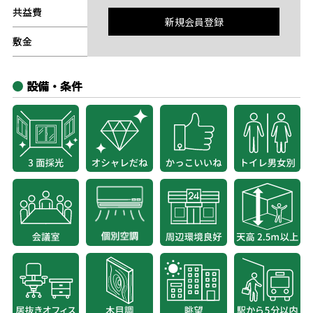
共益費
-
新規会員登録
敷金
-
設備・条件