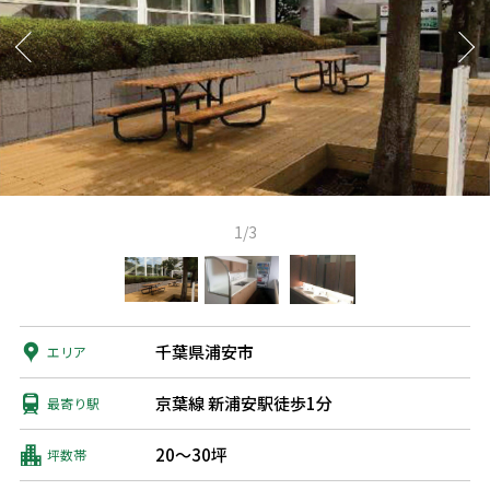
1/3
千葉県浦安市
エリア
京葉線 新浦安駅徒歩1分
最寄り駅
20～30坪
坪数帯