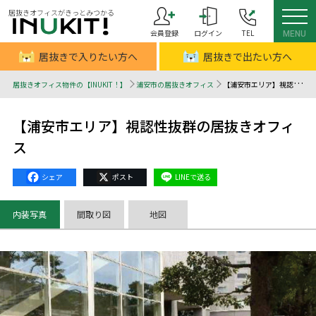
居抜きオフィスがきっとみつかる
会員登録
ログイン
TEL
MENU
居抜きで入りたい方へ
居抜きで出たい方へ
居抜きオフィス物件の【INUKIT！】
浦安市の居抜きオフィス
【浦安市エリア】視認性抜群の居抜きオフィス - 居抜きオフィスはINUKIT！（イヌキット）
【浦安市エリア】視認性抜群の居抜きオフィ
ス
Facebook
X
Line
内装写真
間取り図
地図