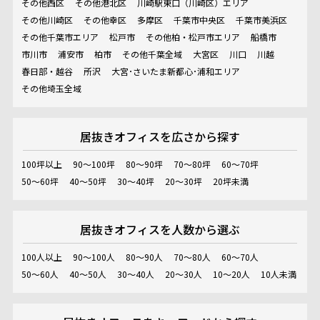
その他西区
その他港北区
川崎駅東口（川崎区）エリア
その他川崎区
その他幸区
多摩区
千葉市中央区
千葉市美浜区
その他千葉市エリア
松戸市
その他柏・松戸市エリア
船橋市
市川市
浦安市
柏市
その他千葉全域
大宮区
川口
川越
春日部・越谷
所沢
大宮･さいたま新都心･浦和エリア
その他埼玉全域
居抜きオフィスを
広さから探す
100坪以上
90～100坪
80～90坪
70～80坪
60～70坪
50～60坪
40～50坪
30～40坪
20～30坪
20坪未満
居抜きオフィスを
人数から選ぶ
100人以上
90～100人
80～90人
70～80人
60～70人
50～60人
40～50人
30～40人
20～30人
10～20人
10人未満