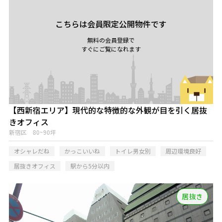
こちらは会員限定公開物件です
無料の会員登録で
すぐにご覧になれます
【西新宿エリア】現代的な特徴的な外観が目を引く居抜
きオフィス
新宿区 80~90坪
オシャレだね
かっこいいね
トイレ男女別
周辺環境良好
居抜きオフィス
駅から5分以内
居抜き