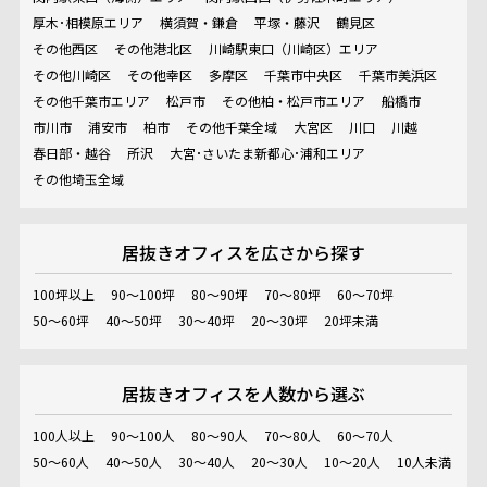
厚木･相模原エリア
横須賀・鎌倉
平塚・藤沢
鶴見区
その他西区
その他港北区
川崎駅東口（川崎区）エリア
その他川崎区
その他幸区
多摩区
千葉市中央区
千葉市美浜区
その他千葉市エリア
松戸市
その他柏・松戸市エリア
船橋市
市川市
浦安市
柏市
その他千葉全域
大宮区
川口
川越
春日部・越谷
所沢
大宮･さいたま新都心･浦和エリア
その他埼玉全域
居抜きオフィスを
広さから探す
100坪以上
90～100坪
80～90坪
70～80坪
60～70坪
50～60坪
40～50坪
30～40坪
20～30坪
20坪未満
居抜きオフィスを
人数から選ぶ
100人以上
90～100人
80～90人
70～80人
60～70人
50～60人
40～50人
30～40人
20～30人
10～20人
10人未満