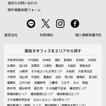
退去のお問い合わせ
物件掲載依頼フォーム
運営会社
利用規約
個人情報保護方針
居抜きオフィスを
エリアから探す
大阪市中央区
千代田区
中央区
港区
新宿区
文京区
渋谷区
台東区
品川区
目黒区
江東区
墨田区
大田区
世田谷区
中野区
川崎市
その他さいたま市エリア
大阪府
大阪市北区
大和市
流山市
杉並区
豊島区
北区
荒川区
練馬区
足立区
葛飾区
江戸川区
武蔵野市
三鷹市
八王子
立川
町田
府中市
国分寺市
国立市
その他都下全域
横浜市エリア
新横浜駅エリア
横浜駅西口エリア
横浜駅東口エリア
その他横浜市全域
みなとみらい・桜木町エリア
関内駅東口（海側）エリア
関内駅西口（伊勢佐木町エリア）