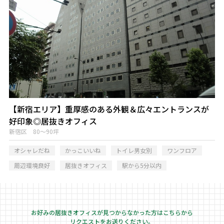
【新宿エリア】重厚感のある外観＆広々エントランスが
好印象◎居抜きオフィス
新宿区 80～90坪
オシャレだね
かっこいいね
トイレ男女別
ワンフロア
周辺環境良好
居抜きオフィス
駅から5分以内
お好みの居抜きオフィスが見つからなかった方はこちらから
リクエストをお送りください。