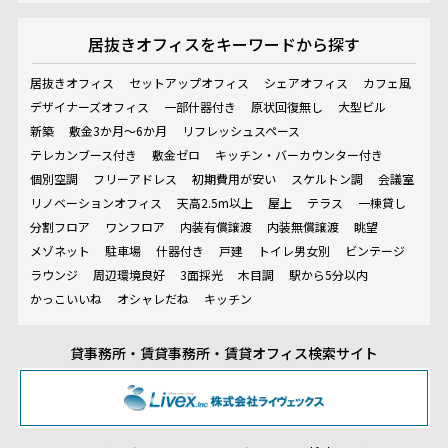
居抜きオフィスを
キーワードから探す
居抜きオフィス
セットアップオフィス
シェアオフィス
カフェ風
デザイナーズオフィス
一部什器付き
原状回復無し
大型ビル
新築
敷金3か月～6か月
リフレッシュスペース
テレカンブース付き
敷金ゼロ
キッチン・バーカウンター付き
個別空調
フリーアドレス
初期費用が安い
スケルトン調
会議室
リノベーションオフィス
天高2.5m以上
屋上
テラス
一棟貸し
分割フロア
ワンフロア
内装有償譲渡
内装無償譲渡
眺望
メゾネット
駐車場
什器付き
戸建
トイレ男女別
ビンテージ
ラウンジ
周辺環境良好
3面採光
木目調
駅から5分以内
かっこいいね
オシャレだね
キッチン
貸事務所・賃貸事務所・賃貸オフィス検索サイト