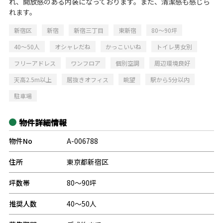
れ、開放感のある内装になっております。また、清潔感も感じら
れます。
新宿区
新宿
新宿三丁目
東新宿
80～90坪
40～50人
オシャレだね
かっこいいね
トイレ男女別
フリーアドレス
ワンフロア
個別空調
周辺環境良好
天高2.5m以上
居抜きオフィス
眺望
駅から5分以内
駐車場
物件詳細情報
物件No
A-006788
住所
東京都新宿区
坪数帯
80～90坪
推奨人数
40～50人