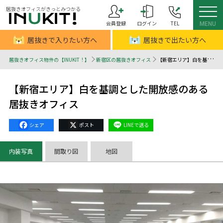
居抜きオフィスがきっとみつかる
会員登録
ログイン
TEL
MENU
居抜きで入りたい方へ
居抜きで出たい方へ
居抜きオフィス物件の【INUKIT！】
新宿区の居抜きオフィス
【新宿エリア】白を基調とした開放感のある居抜きオフィス - 居抜きオフィスはINUKIT！（イヌキット）
【新宿エリア】白を基調とした開放感のある
居抜きオフィス
Facebook
X
Line
内装写真
間取り図
地図