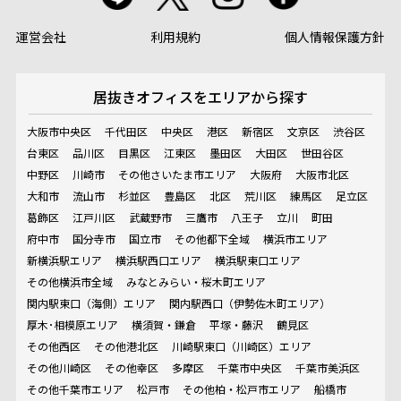
運営会社
利用規約
個人情報保護方針
居抜きオフィスを
エリアから探す
大阪市中央区
千代田区
中央区
港区
新宿区
文京区
渋谷区
台東区
品川区
目黒区
江東区
墨田区
大田区
世田谷区
中野区
川崎市
その他さいたま市エリア
大阪府
大阪市北区
大和市
流山市
杉並区
豊島区
北区
荒川区
練馬区
足立区
葛飾区
江戸川区
武蔵野市
三鷹市
八王子
立川
町田
府中市
国分寺市
国立市
その他都下全域
横浜市エリア
新横浜駅エリア
横浜駅西口エリア
横浜駅東口エリア
その他横浜市全域
みなとみらい・桜木町エリア
関内駅東口（海側）エリア
関内駅西口（伊勢佐木町エリア）
厚木･相模原エリア
横須賀・鎌倉
平塚・藤沢
鶴見区
その他西区
その他港北区
川崎駅東口（川崎区）エリア
その他川崎区
その他幸区
多摩区
千葉市中央区
千葉市美浜区
その他千葉市エリア
松戸市
その他柏・松戸市エリア
船橋市