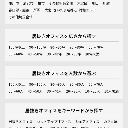
市川市
浦安市
柏市
その他千葉全域
大宮区
川口
川越
春日部・越谷
所沢
大宮･さいたま新都心･浦和エリア
その他埼玉全域
居抜きオフィスを
広さから探す
100坪以上
90～100坪
80～90坪
70～80坪
60～70坪
50～60坪
40～50坪
30～40坪
20～30坪
20坪未満
居抜きオフィスを
人数から選ぶ
100人以上
90～100人
80～90人
70～80人
60～70人
50～60人
40～50人
30～40人
20～30人
10～20人
10人未満
居抜きオフィスを
キーワードから探す
居抜きオフィス
セットアップオフィス
シェアオフィス
カフェ風