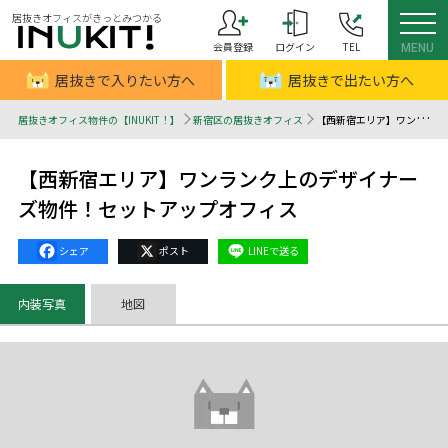
居抜きオフィスがきっとみつかる
会員登録
ログイン
TEL
MENU
居抜きで入りたい方へ
居抜きで出たい方へ
居抜きオフィス物件の【INUKIT！】
新宿区の居抜きオフィス
【西新宿エリア】ワンランク上のデザイナーズ物件！セットアップオフィス - 居抜きオフィスはINUKIT！（イヌキット）
【西新宿エリア】ワンランク上のデザイナー
ズ物件！セットアップオフィス
Facebook
X
Line
内装写真
地図