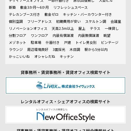
デザイナーズオフィス
一部什器付き
原状回復無し
大型ビル
新築
敷金3か月～6か月
リフレッシュスペース
テレカンブース付き
敷金ゼロ
キッチン・バーカウンター付き
個別空調
フリーアドレス
初期費用が安い
スケルトン調
会議室
リノベーションオフィス
天高2.5m以上
屋上
テラス
一棟貸し
分割フロア
ワンフロア
内装有償譲渡
内装無償譲渡
眺望
メゾネット
駐車場
什器付き
戸建
トイレ男女別
ビンテージ
ラウンジ
周辺環境良好
3面採光
木目調
駅から5分以内
かっこいいね
オシャレだね
キッチン
貸事務所・賃貸事務所・賃貸オフィス検索サイト
レンタルオフィス・シェアオフィスの検索サイト
貸事務所・賃貸事務所・賃貸オフィス総合情報サイト