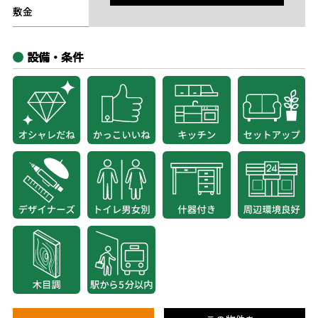
敷金
-
設備・条件