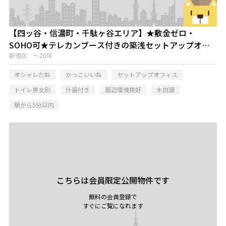
【四ッ谷・信濃町・千駄ヶ谷エリア】★敷金ゼロ・
SOHO可★テレカンブース付きの築浅セットアップオフ
ィス
新宿区 ～20坪
オシャレだね
かっこいいね
セットアップオフィス
トイレ男女別
什器付き
周辺環境良好
木目調
駅から5分以内
こちらは会員限定公開物件です
無料の会員登録で
すぐにご覧になれます