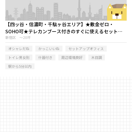
【四ッ谷・信濃町・千駄ヶ谷エリア】★敷金ゼロ・
SOHO可★テレカンブース付きのすぐに使えるセットア
ップオフィス
新宿区 ～20坪
オシャレだね
かっこいいね
セットアップオフィス
トイレ男女別
什器付き
周辺環境良好
木目調
駅から5分以内