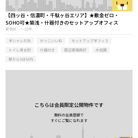
【四ッ谷・信濃町・千駄ヶ谷エリア】★敷金ゼロ・
SOHO可★築浅・什器付きのセットアップオフィス
新宿区 ～20坪
オシャレだね
かっこいいね
セットアップオフィス
トイレ男女別
什器付き
周辺環境良好
木目調
駅から5分以内
こちらは会員限定公開物件です
無料の会員登録で
すぐにご覧になれます