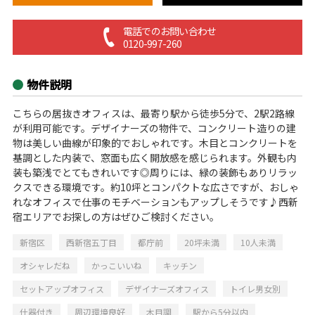
電話でのお問い合わせ
0120-997-260
物件説明
こちらの居抜きオフィスは、最寄り駅から徒歩5分で、2駅2路線
が利用可能です。デザイナーズの物件で、コンクリート造りの建
物は美しい曲線が印象的でおしゃれです。木目とコンクリートを
基調とした内装で、窓面も広く開放感を感じられます。外観も内
装も築浅でとてもきれいです◎周りには、緑の装飾もありリラッ
クスできる環境です。約10坪とコンパクトな広さですが、おしゃ
れなオフィスで仕事のモチベーションもアップしそうです♪西新
宿エリアでお探しの方はぜひご検討ください。
新宿区
西新宿五丁目
都庁前
20坪未満
10人未満
オシャレだね
かっこいいね
キッチン
セットアップオフィス
デザイナーズオフィス
トイレ男女別
什器付き
周辺環境良好
木目調
駅から5分以内