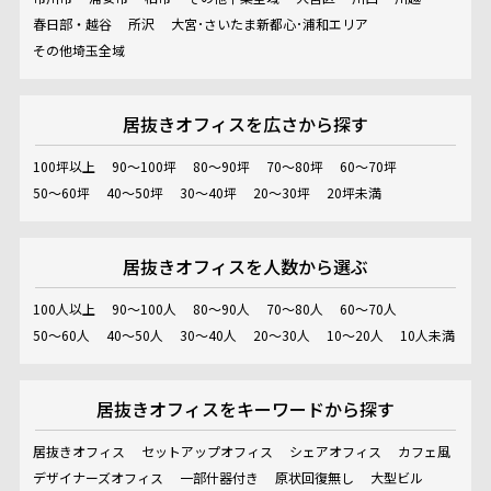
春日部・越谷
所沢
大宮･さいたま新都心･浦和エリア
その他埼玉全域
居抜きオフィスを
広さから探す
100坪以上
90～100坪
80～90坪
70～80坪
60～70坪
50～60坪
40～50坪
30～40坪
20～30坪
20坪未満
居抜きオフィスを
人数から選ぶ
100人以上
90～100人
80～90人
70～80人
60～70人
50～60人
40～50人
30～40人
20～30人
10～20人
10人未満
居抜きオフィスを
キーワードから探す
居抜きオフィス
セットアップオフィス
シェアオフィス
カフェ風
デザイナーズオフィス
一部什器付き
原状回復無し
大型ビル