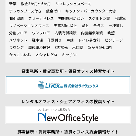
新築
敷金3か月～6か月
リフレッシュスペース
テレカンブース付き
敷金ゼロ
キッチン・バーカウンター付き
個別空調
フリーアドレス
初期費用が安い
スケルトン調
会議室
リノベーションオフィス
天高2.5m以上
屋上
テラス
一棟貸し
分割フロア
ワンフロア
内装有償譲渡
内装無償譲渡
眺望
メゾネット
駐車場
什器付き
戸建
トイレ男女別
ビンテージ
ラウンジ
周辺環境良好
3面採光
木目調
駅から5分以内
かっこいいね
オシャレだね
キッチン
貸事務所・賃貸事務所・賃貸オフィス検索サイト
レンタルオフィス・シェアオフィスの検索サイト
貸事務所・賃貸事務所・賃貸オフィス総合情報サイト