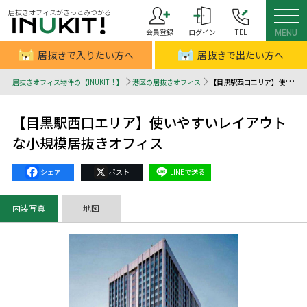
居抜きオフィスがきっとみつかる
会員登録
ログイン
TEL
MENU
居抜きで入りたい方へ
居抜きで出たい方へ
居抜きオフィス物件の【INUKIT！】
港区の居抜きオフィス
【目黒駅西口エリア】使いやすいレイアウトな小規模居抜きオフィス - 居抜きオフィスはINUKIT！（イヌキット）
【目黒駅西口エリア】使いやすいレイアウト
な小規模居抜きオフィス
Facebook
X
Line
内装写真
地図