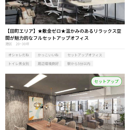
【田町エリア】★敷金ゼロ★温かみのあるリラックス空
間が魅力的なフルセットアップオフィス
港区 20~30坪
オシャレだね
かっこいいね
セットアップオフィス
トイレ男女別
周辺環境良好
駅から5分以内
セットアップ