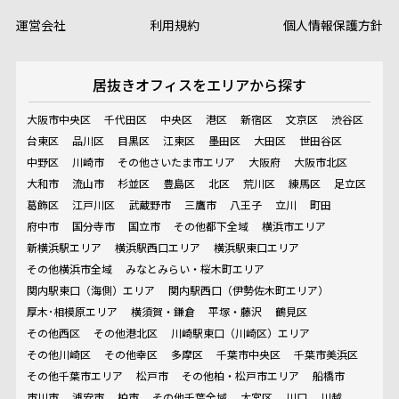
運営会社
利用規約
個人情報保護方針
居抜きオフィスを
エリアから探す
大阪市中央区
千代田区
中央区
港区
新宿区
文京区
渋谷区
台東区
品川区
目黒区
江東区
墨田区
大田区
世田谷区
中野区
川崎市
その他さいたま市エリア
大阪府
大阪市北区
大和市
流山市
杉並区
豊島区
北区
荒川区
練馬区
足立区
葛飾区
江戸川区
武蔵野市
三鷹市
八王子
立川
町田
府中市
国分寺市
国立市
その他都下全域
横浜市エリア
新横浜駅エリア
横浜駅西口エリア
横浜駅東口エリア
その他横浜市全域
みなとみらい・桜木町エリア
関内駅東口（海側）エリア
関内駅西口（伊勢佐木町エリア）
厚木･相模原エリア
横須賀・鎌倉
平塚・藤沢
鶴見区
その他西区
その他港北区
川崎駅東口（川崎区）エリア
その他川崎区
その他幸区
多摩区
千葉市中央区
千葉市美浜区
その他千葉市エリア
松戸市
その他柏・松戸市エリア
船橋市
市川市
浦安市
柏市
その他千葉全域
大宮区
川口
川越