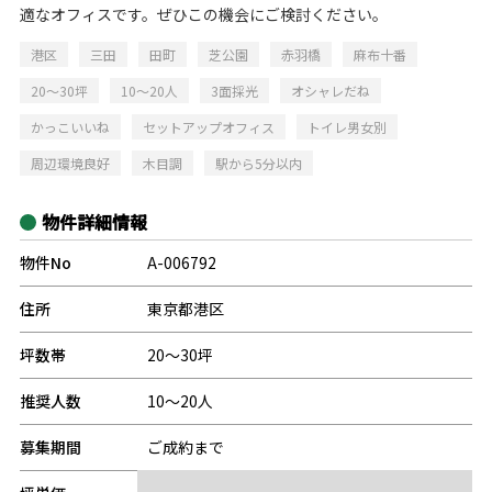
適なオフィスです。ぜひこの機会にご検討ください。
港区
三田
田町
芝公園
赤羽橋
麻布十番
20～30坪
10～20人
3面採光
オシャレだね
かっこいいね
セットアップオフィス
トイレ男女別
周辺環境良好
木目調
駅から5分以内
物件詳細情報
物件No
A-006792
住所
東京都港区
坪数帯
20～30坪
推奨人数
10～20人
募集期間
ご成約まで