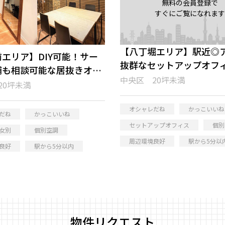
無料の会員登録で
すぐにご覧になれます
【八丁堀エリア】駅近◎
エリア】DIY可能！サー
抜群なセットアップオフ
舗も相談可能な居抜きオフ
中央区 20坪未満
20坪未満
オシャレだね
かっこいいね
だね
かっこいいね
セットアップオフィス
個別
女別
個別空調
周辺環境良好
駅から5分以
良好
駅から5分以内
物件リクエスト