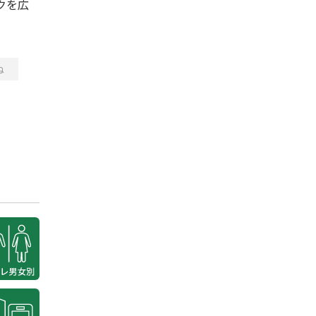
クを広
ね