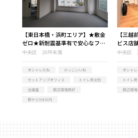
【東日本橋・浜町エリア】★敷金
【三越前
ゼロ★新耐震基準有で安心なフル
ビス店
セットアップオフィス
ィス
中央区 20坪未満
中央区 
オシャレだね
かっこいいね
オシャレ
セットアップオフィス
トイレ男女別
トイレ男
会議室
周辺環境良好
周辺環境
駅から5分以内