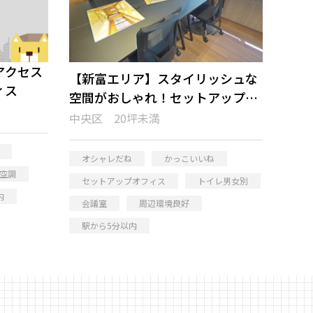
アクセス
【新富エリア】スタイリッシュな
ィス
空間がおしゃれ！セットアップオ
フィス
中央区 20坪未満
オシャレだね
かっこいいね
空調
セットアップオフィス
トイレ男女別
内
会議室
周辺環境良好
駅から5分以内