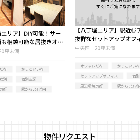
すぐにご覧になれます
【八丁堀エリア】駅近◎
エリア】DIY可能！サー
抜群なセットアップオフ
舗も相談可能な居抜きオフ
中央区 20坪未満
20坪未満
オシャレだね
かっこいいね
だね
かっこいいね
セットアップオフィス
個別
女別
個別空調
周辺環境良好
駅から5分以
良好
駅から5分以内
物件リクエスト