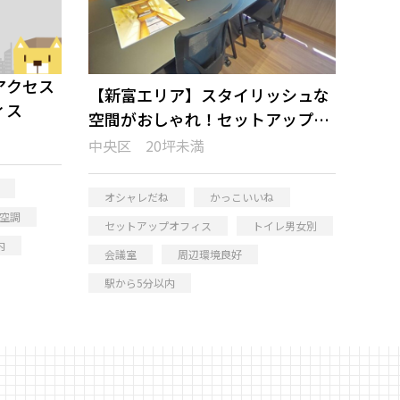
アクセス
【新富エリア】スタイリッシュな
ィス
空間がおしゃれ！セットアップオ
フィス
中央区 20坪未満
オシャレだね
かっこいいね
空調
セットアップオフィス
トイレ男女別
内
会議室
周辺環境良好
駅から5分以内