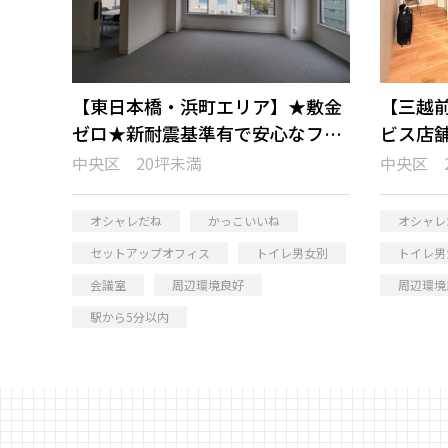
【東日本橋・浜町エリア】★敷金
【三越前
ゼロ★新耐震基準有で安心なフル
ビス店
セットアップオフィス
ィス
中央区 20坪未満
中央区 
オシャレだね
かっこいいね
オシャレ
セットアップオフィス
トイレ男女別
トイレ男
会議室
周辺環境良好
周辺環境
駅から5分以内