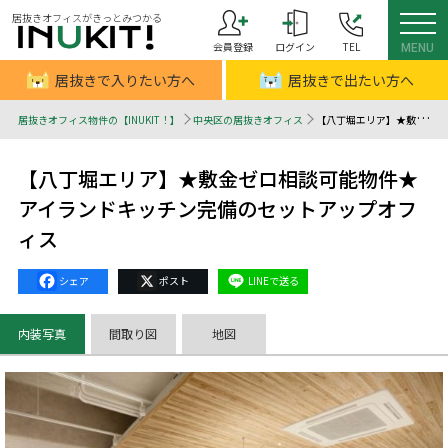
居抜きオフィスがきっとみつかる
会員登録
ログイン
TEL
MENU
居抜きで入りたい方へ
居抜きで出たい方へ
居抜きオフィス物件の【INUKIT！】
中央区の居抜きオフィス
【八丁堀エリア】★敷金ゼロ相談可能物件★アイランドキッチン完備のセットアップオフィス - 居抜きオフィスはINUKIT！（イヌキット）
【八丁堀エリア】★敷金ゼロ相談可能物件★
アイランドキッチン完備のセットアップオフ
ィス
Facebook
X
Line
内装写真
間取り図
地図