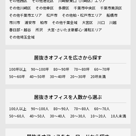
その他西区
その他港北区
川崎駅東口（川崎区）エリア
その他川崎区
その他幸区
多摩区
千葉市中央区
千葉市美浜区
その他千葉市エリア
松戸市
その他柏・松戸市エリア
船橋市
市川市
浦安市
柏市
その他千葉全域
大宮区
川口
川越
春日部・越谷
所沢
大宮･さいたま新都心･浦和エリア
その他埼玉全域
居抜きオフィスを
広さから探す
100坪以上
90～100坪
80～90坪
70～80坪
60～70坪
50～60坪
40～50坪
30～40坪
20～30坪
20坪未満
居抜きオフィスを
人数から選ぶ
100人以上
90～100人
80～90人
70～80人
60～70人
50～60人
40～50人
30～40人
20～30人
10～20人
10人未満