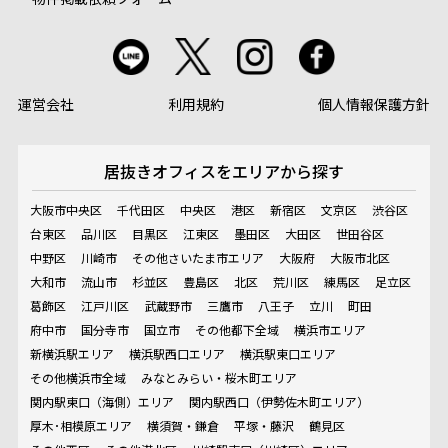
運営会社
利用規約
個人情報保護方針
居抜きオフィスを
エリアから探す
大阪市中央区
千代田区
中央区
港区
新宿区
文京区
渋谷区
台東区
品川区
目黒区
江東区
墨田区
大田区
世田谷区
中野区
川崎市
その他さいたま市エリア
大阪府
大阪市北区
大和市
流山市
杉並区
豊島区
北区
荒川区
練馬区
足立区
葛飾区
江戸川区
武蔵野市
三鷹市
八王子
立川
町田
府中市
国分寺市
国立市
その他都下全域
横浜市エリア
新横浜駅エリア
横浜駅西口エリア
横浜駅東口エリア
その他横浜市全域
みなとみらい・桜木町エリア
関内駅東口（海側）エリア
関内駅西口（伊勢佐木町エリア）
厚木･相模原エリア
横須賀・鎌倉
平塚・藤沢
鶴見区