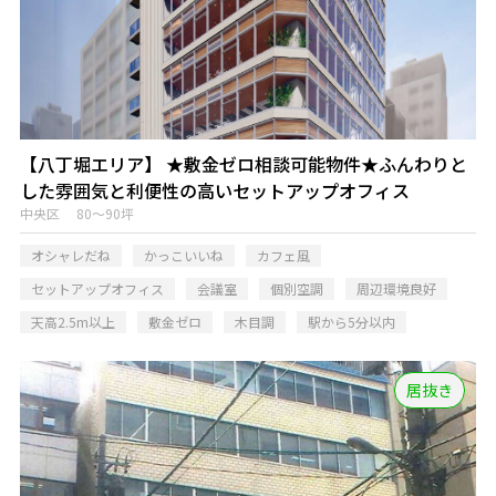
【八丁堀エリア】 ★敷金ゼロ相談可能物件★ふんわりと
した雰囲気と利便性の高いセットアップオフィス
中央区 80～90坪
オシャレだね
かっこいいね
カフェ風
セットアップオフィス
会議室
個別空調
周辺環境良好
天高2.5m以上
敷金ゼロ
木目調
駅から5分以内
居抜き