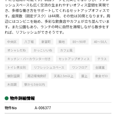
ッシュスペースも広く交流の生まれやすいオフィス空間を実現で
き、多様な働き方をサポートしてくれるセットアップオフィスで
す。座席数（固定デスク）は44席、その他は30席となります。周
辺にはコンビニを始め、多彩な飲食店やカフェが立ち並んでいま
す。また公園もあり、ランチの時に自然を満喫しながら散歩をす
れば、リフレッシュができそうです。
中央区
八丁堀
新富町
築地
80～90坪
40～50人
オシャレだね
かっこいいね
カフェ風
キッチン・バーカウンター付き
セットアップオフィス
テラス
トイレ男女別
リフレッシュスペース
ワンフロア
会議室
個別空調
周辺環境良好
天高2.5m以上
屋上
敷金ゼロ
木目調
駅から5分以内
物件詳細情報
物件No
A-006377