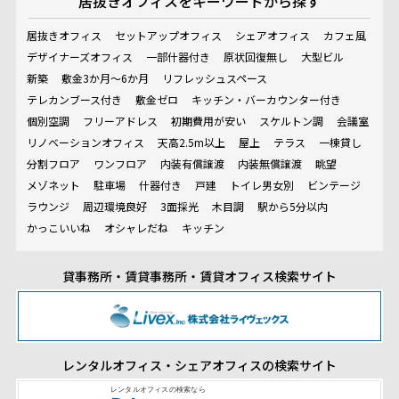
居抜きオフィスを
キーワードから探す
居抜きオフィス
セットアップオフィス
シェアオフィス
カフェ風
デザイナーズオフィス
一部什器付き
原状回復無し
大型ビル
新築
敷金3か月～6か月
リフレッシュスペース
テレカンブース付き
敷金ゼロ
キッチン・バーカウンター付き
個別空調
フリーアドレス
初期費用が安い
スケルトン調
会議室
リノベーションオフィス
天高2.5m以上
屋上
テラス
一棟貸し
分割フロア
ワンフロア
内装有償譲渡
内装無償譲渡
眺望
メゾネット
駐車場
什器付き
戸建
トイレ男女別
ビンテージ
ラウンジ
周辺環境良好
3面採光
木目調
駅から5分以内
かっこいいね
オシャレだね
キッチン
貸事務所・賃貸事務所・賃貸オフィス検索サイト
レンタルオフィス・シェアオフィスの検索サイト