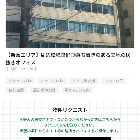
【新富エリア】周辺環境良好◎落ち着きのある立地の居
抜きオフィス
中央区 80～90坪
オシャレだね
かっこいいね
トイレ男女別
ワンフロア
個別空調
周辺環境良好
駅から5分以内
物件リクエスト
お好みの居抜きオフィスが見つからなかった方はこちらから
リクエストをお送りください。
希望の条件からおすすめの居抜きオフィスをご紹介します。