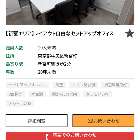
【新富エリア】レイアウト自由なセットアップオフィス
推奨人数
10人未満
住所
東京都中央区新富町
最寄り駅
新富町駅徒歩2分
坪数
20坪未満
セットアップオフィス
眺望
トイレ男女別
周辺環境良好
3面採光
木目調
駅から5分以内
かっこいいね
オシャレだね
詳細閲覧
お問い合わせ
電話でのお問い合わせ