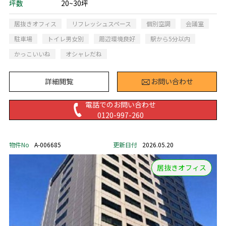
坪数
20~30坪
居抜きオフィス
リフレッシュスペース
個別空調
会議室
駐車場
トイレ男女別
周辺環境良好
駅から5分以内
かっこいいね
オシャレだね
詳細閲覧
お問い合わせ
電話でのお問い合わせ
0120-997-260
物件No
A-006685
更新日付
2026.05.20
居抜きオフィス