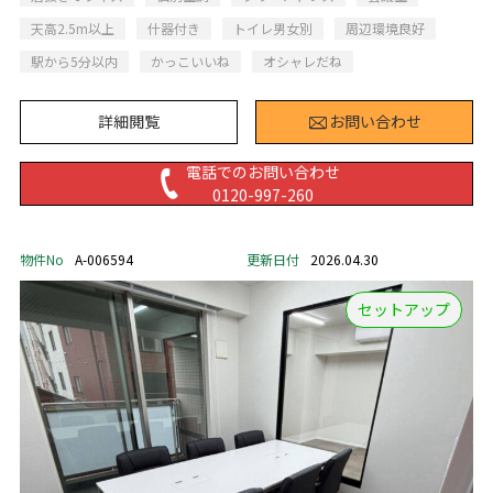
天高2.5m以上
什器付き
トイレ男女別
周辺環境良好
駅から5分以内
かっこいいね
オシャレだね
詳細閲覧
お問い合わせ
電話でのお問い合わせ
0120-997-260
物件No
A-006594
更新日付
2026.04.30
セットアップ