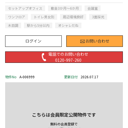
セットアップオフィス
敷金3か月～6か月
会議室
ワンフロア
トイレ男女別
周辺環境良好
3面採光
木目調
駅から5分以内
オシャレだね
ログイン
お問い合わせ
電話でのお問い合わせ
0120-997-260
物件No
A-006999
更新日付
2026.07.17
こちらは会員限定公開物件です
無料の会員登録で