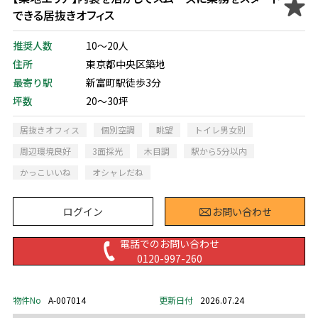
できる居抜きオフィス
推奨人数
10～20人
住所
東京都中央区築地
最寄り駅
新富町駅徒歩3分
坪数
20～30坪
居抜きオフィス
個別空調
眺望
トイレ男女別
周辺環境良好
3面採光
木目調
駅から5分以内
かっこいいね
オシャレだね
ログイン
お問い合わせ
電話でのお問い合わせ
0120-997-260
物件No
A-007014
更新日付
2026.07.24