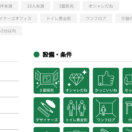
0坪未満
10人未満
3面採光
オシャレだね
イナーズオフィス
トイレ男女別
ワンフロア
什器
ら5分以内
設備・条件