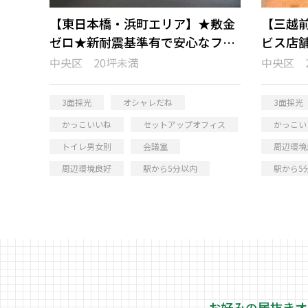
【東日本橋・浜町エリア】★敷金
【三越前
ゼロ★新耐震基準有で安心なフル
ビス店
セットアップオフィス
ィス
中央区 20坪未満
中央区 
3面採光
オシャレだね
3面採光
かっこいいね
セットアップオフィス
かっこい
トイレ男女別
会議室
周辺環境
周辺環境良好
駅から5分以内
駅から5
お好みの居抜きオ