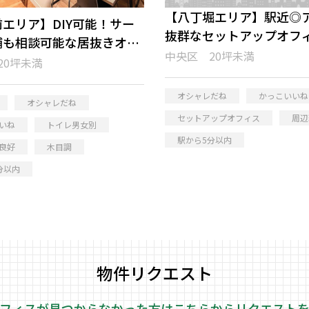
【八丁堀エリア】駅近◎
エリア】DIY可能！サー
抜群なセットアップオフ
舗も相談可能な居抜きオフ
中央区 20坪未満
20坪未満
オシャレだね
かっこいいね
オシャレだね
セットアップオフィス
周辺
いね
トイレ男女別
駅から5分以内
良好
木目調
分以内
物件リクエスト
フィスが見つからなかった方はこちらから
リクエスト