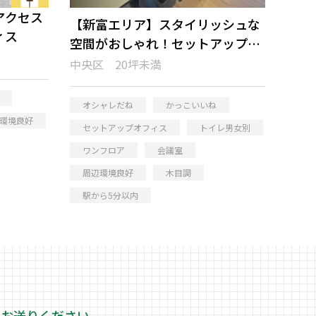
アクセス
【新富エリア】スタイリッシュな
ィス
空間がおしゃれ！セットアップオ
フィス
中央区 20坪未満
オシャレだね
かっこいいね
環境良好
セットアップオフィス
トイレ男女別
ワンフロア
会議室
周辺環境良好
木目調
駅から5分以内
をお送りください。