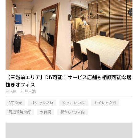
【三越前エリア】DIY可能！サービス店舗も相談可能な居
抜きオフィス
中央区 20坪未満
3面採光
オシャレだね
かっこいいね
トイレ男女別
周辺環境良好
木目調
駅から5分以内