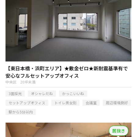
【東日本橋・浜町エリア】★敷金ゼロ★新耐震基準有で
安心なフルセットアップオフィス
中央区 20坪未満
3面採光
オシャレだね
かっこいいね
セットアップオフィス
トイレ男女別
会議室
周辺環境良好
駅から5分以内
居抜き