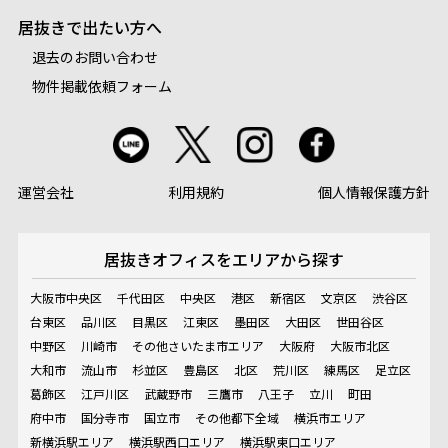
居抜きで出たい方へ
退去のお問い合わせ
物件掲載依頼フォーム
運営会社
利用規約
個人情報保護方針
居抜きオフィスを
エリアから探す
大阪市中央区
千代田区
中央区
港区
新宿区
文京区
渋谷区
台東区
品川区
目黒区
江東区
墨田区
大田区
世田谷区
中野区
川崎市
その他さいたま市エリア
大阪府
大阪市北区
大和市
流山市
杉並区
豊島区
北区
荒川区
練馬区
足立区
葛飾区
江戸川区
武蔵野市
三鷹市
八王子
立川
町田
府中市
国分寺市
国立市
その他都下全域
横浜市エリア
新横浜駅エリア
横浜駅西口エリア
横浜駅東口エリア