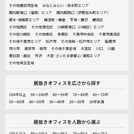
その他横浜市全域
みなとみらい・桜木町エリア
関内駅東口（海側）エリア
関内駅西口（伊勢佐木町エリア）
厚木･相模原エリア
横須賀・鎌倉
平塚・藤沢
鶴見区
その他西区
その他港北区
川崎駅東口（川崎区）エリア
その他川崎区
その他幸区
多摩区
千葉市中央区
千葉市美浜区
その他千葉市エリア
松戸市
その他柏・松戸市エリア
船橋市
市川市
浦安市
柏市
その他千葉全域
大宮区
川口
川越
春日部・越谷
所沢
大宮･さいたま新都心･浦和エリア
その他埼玉全域
居抜きオフィスを
広さから探す
100坪以上
90～100坪
80～90坪
70～80坪
60～70坪
50～60坪
40～50坪
30～40坪
20～30坪
20坪未満
居抜きオフィスを
人数から選ぶ
100人以上
90～100人
80～90人
70～80人
60～70人