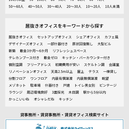
50～60人
40～50人
30～40人
20～30人
10～20人
10人未満
居抜きオフィスを
キーワードから探す
居抜きオフィス
セットアップオフィス
シェアオフィス
カフェ風
デザイナーズオフィス
一部什器付き
原状回復無し
大型ビル
新築
敷金3か月～6か月
リフレッシュスペース
テレカンブース付き
敷金ゼロ
キッチン・バーカウンター付き
個別空調
フリーアドレス
初期費用が安い
スケルトン調
会議室
リノベーションオフィス
天高2.5m以上
屋上
テラス
一棟貸し
分割フロア
ワンフロア
内装有償譲渡
内装無償譲渡
眺望
メゾネット
駐車場
什器付き
戸建
トイレ男女別
ビンテージ
ラウンジ
周辺環境良好
3面採光
木目調
駅から5分以内
かっこいいね
オシャレだね
キッチン
貸事務所・賃貸事務所・賃貸オフィス検索サイト