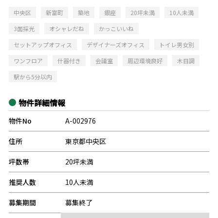
中央区
新富町
築地
銀座
20坪未満
10人未満
3面採光
オシャレだね
かっこいいね
セットアップオフィス
デザイナーズオフィス
トイレ男女別
ワンフロア
什器付き
会議室
周辺環境良好
木目調
駅から5分以内
物件詳細情報
物件No
A-002976
住所
東京都中央区
坪数帯
20坪未満
推奨人数
10人未満
募集期間
募集終了