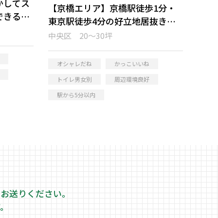
かしてス
【京橋エリア】京橋駅徒歩1分・
できる居
東京駅徒歩4分の好立地居抜きオ
フィス
中央区 20～30坪
オシャレだね
かっこいいね
トイレ男女別
周辺環境良好
駅から5分以内
をお送りください。
す。