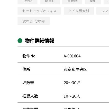
中央区
新富町
東銀座
築地
セットアップオフィス
トイレ男女別
ワン
駅から5分以内
物件詳細情報
物件No
A-001604
住所
東京都中央区
坪数帯
20～30坪
推奨人数
10～20人