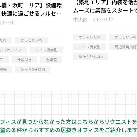
【築地エリア】内装を活
本橋・浜町エリア】設備環
ムーズに業務をスタート
！快適に過ごせるフルセッ
抜きオフィス
中央区 20～30坪
プオフィス
0～30
オシャレだね
かっこいいね
だね
かっこいいね
トイレ男女別
周辺環境良好
ップオフィス
トイレ男女別
駅から5分以内
ア
什器付き
会議室
良好
駅から5分以内
フィスが見つからなかった方はこちらから
リクエスト
望の条件からおすすめの居抜きオフィスをご紹介しま