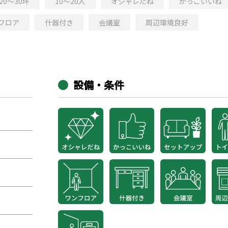
20～30坪
10～20人
オシャレだね
かっこいいね
フロア
什器付き
会議室
周辺環境良好
設備・条件