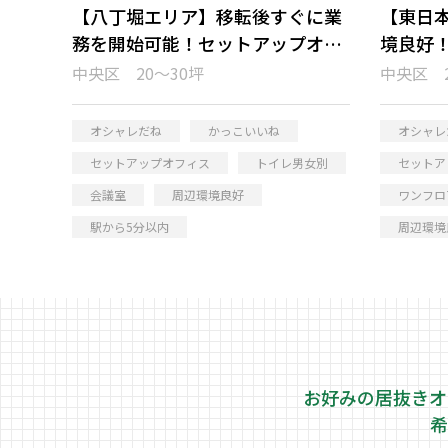
【八丁堀エリア】移転後すぐに業
【東日
務を開始可能！セットアップオフ
境良好
ィス
トアッ
中央区 20～30坪
中央区 2
オシャレだね
かっこいいね
オシャレ
セットアップオフィス
トイレ男女別
セットア
会議室
周辺環境良好
ワンフロ
駅から5分以内
周辺環境
お好みの居抜きオ
希