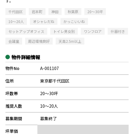
す。
千代田区
岩本町
神田
秋葉原
20～30坪
10～20人
オシャレだね
かっこいいね
セットアップオフィス
トイレ男女別
ワンフロア
什器付き
会議室
周辺環境良好
天高2.5m以上
物件詳細情報
物件No
A-001107
住所
東京都千代田区
坪数帯
20～30坪
推奨人数
10～20人
募集期間
募集終了
坪単価
-