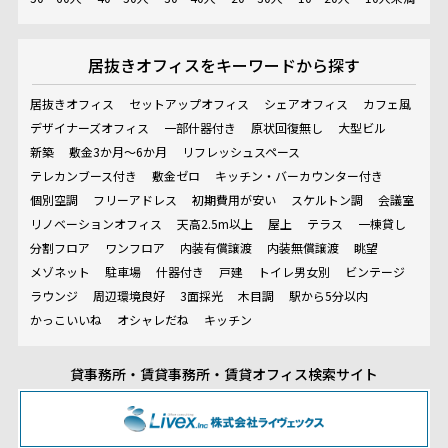
居抜きオフィスを
キーワードから探す
居抜きオフィス
セットアップオフィス
シェアオフィス
カフェ風
デザイナーズオフィス
一部什器付き
原状回復無し
大型ビル
新築
敷金3か月～6か月
リフレッシュスペース
テレカンブース付き
敷金ゼロ
キッチン・バーカウンター付き
個別空調
フリーアドレス
初期費用が安い
スケルトン調
会議室
リノベーションオフィス
天高2.5m以上
屋上
テラス
一棟貸し
分割フロア
ワンフロア
内装有償譲渡
内装無償譲渡
眺望
メゾネット
駐車場
什器付き
戸建
トイレ男女別
ビンテージ
ラウンジ
周辺環境良好
3面採光
木目調
駅から5分以内
かっこいいね
オシャレだね
キッチン
貸事務所・賃貸事務所・賃貸オフィス検索サイト