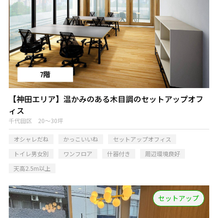
【神田エリア】温かみのある木目調のセットアップオフ
ィス
千代田区 20～30坪
オシャレだね
かっこいいね
セットアップオフィス
トイレ男女別
ワンフロア
什器付き
周辺環境良好
天高2.5m以上
セットアップ