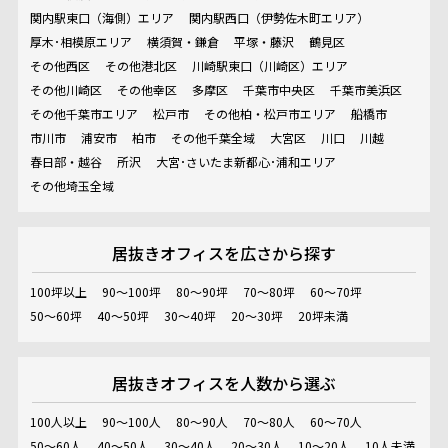
関内駅東口（海側）エリア
関内駅西口（伊勢佐木町エリア）
厚木･相模原エリア
横須賀・鎌倉
平塚・藤沢
鶴見区
その他西区
その他港北区
川崎駅東口（川崎区）エリア
その他川崎区
その他幸区
多摩区
千葉市中央区
千葉市美浜区
その他千葉市エリア
松戸市
その他柏・松戸市エリア
船橋市
市川市
浦安市
柏市
その他千葉全域
大宮区
川口
川越
春日部・越谷
所沢
大宮･さいたま新都心･浦和エリア
その他埼玉全域
居抜きオフィスを
広さから探す
100坪以上
90～100坪
80～90坪
70～80坪
60～70坪
50～60坪
40～50坪
30～40坪
20～30坪
20坪未満
居抜きオフィスを
人数から選ぶ
100人以上
90～100人
80～90人
70～80人
60～70人
50～60人
40～50人
30～40人
20～30人
10～20人
10人未満