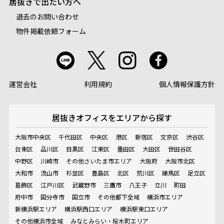
居抜きで出たい方へ
退去のお問い合わせ
物件掲載依頼フォーム
運営会社
利用規約
個人情報保護方針
居抜きオフィスを
エリアから探す
大阪市中央区
千代田区
中央区
港区
新宿区
文京区
渋谷区
台東区
品川区
目黒区
江東区
墨田区
大田区
世田谷区
中野区
川崎市
その他さいたま市エリア
大阪府
大阪市北区
大和市
流山市
杉並区
豊島区
北区
荒川区
練馬区
足立区
葛飾区
江戸川区
武蔵野市
三鷹市
八王子
立川
町田
府中市
国分寺市
国立市
その他都下全域
横浜市エリア
新横浜駅エリア
横浜駅西口エリア
横浜駅東口エリア
その他横浜市全域
みなとみらい・桜木町エリア