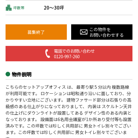
20～30坪
坪数帯
この物件を
募集終了
お問い合わせする
電話でのお問い合わせ
0120-997-260
物件説明
こちらのセットアップオフィス は、 最寄り駅 5 分以内 複数路線
が利用可能です。 ロケーションは昭和通り沿いに面しており、分
かりやすい立地にございます。 建物ファサード部分は石張りの高
級感のある仕上がりになっておりまして、 内装は スケルトン天井
の仕上げにダウンライトが設置してある デザイン性のある内装と
なっております。 設備面は6名用会議室が1か所あり受付等も設置
済みです。この坪数では珍しく共用部に 男女トイレ別々でござい
ます。この坪数では珍しく共用部に 男女トイレ別々でございま