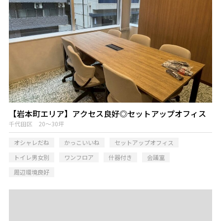
【岩本町エリア】アクセス良好◎セットアップオフィス
千代田区 20～30坪
オシャレだね
かっこいいね
セットアップオフィス
トイレ男女別
ワンフロア
什器付き
会議室
周辺環境良好