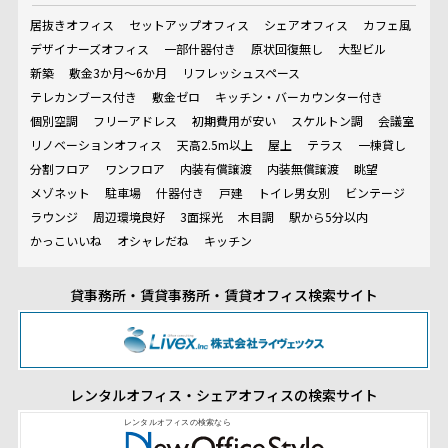
居抜きオフィス
セットアップオフィス
シェアオフィス
カフェ風
デザイナーズオフィス
一部什器付き
原状回復無し
大型ビル
新築
敷金3か月～6か月
リフレッシュスペース
テレカンブース付き
敷金ゼロ
キッチン・バーカウンター付き
個別空調
フリーアドレス
初期費用が安い
スケルトン調
会議室
リノベーションオフィス
天高2.5m以上
屋上
テラス
一棟貸し
分割フロア
ワンフロア
内装有償譲渡
内装無償譲渡
眺望
メゾネット
駐車場
什器付き
戸建
トイレ男女別
ビンテージ
ラウンジ
周辺環境良好
3面採光
木目調
駅から5分以内
かっこいいね
オシャレだね
キッチン
貸事務所・賃貸事務所・賃貸オフィス検索サイト
レンタルオフィス・シェアオフィスの検索サイト