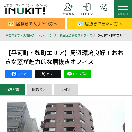
居抜きオフィスがきっとみつかる
会員登録
ログイン
TEL
MENU
居抜きで入りたい方へ
居抜きで出たい方へ
居抜きオフィス物件の【INUKIT！】
千代田区の居抜きオフィス
【平河町・麹町エリア】周辺環境良好！おおきな窓が魅力的な居抜きオフィス - 居抜きオフィスはINUKIT！（イヌキット）
【平河町・麹町エリア】周辺環境良好！おお
きな窓が魅力的な居抜きオフィス
Facebook
X
Line
内装写真
間取り図
地図