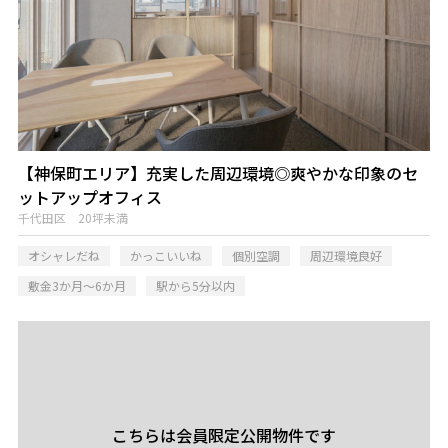
【神保町エリア】充実した周辺環境◎爽やかな印象のセ
ットアップオフィス
千代田区 20坪未満
オシャレだね
かっこいいね
個別空調
周辺環境良好
敷金3か月～6か月
駅から5分以内
こちらは会員限定公開物件です