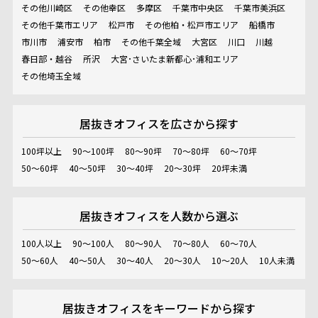
その他川崎区
その他幸区
多摩区
千葉市中央区
千葉市美浜区
その他千葉市エリア
松戸市
その他柏・松戸市エリア
船橋市
市川市
浦安市
柏市
その他千葉全域
大宮区
川口
川越
春日部・越谷
所沢
大宮･さいたま新都心･浦和エリア
その他埼玉全域
居抜きオフィスを
広さから探す
100坪以上
90～100坪
80～90坪
70～80坪
60～70坪
50～60坪
40～50坪
30～40坪
20～30坪
20坪未満
居抜きオフィスを
人数から選ぶ
100人以上
90～100人
80～90人
70～80人
60～70人
50～60人
40～50人
30～40人
20～30人
10～20人
10人未満
居抜きオフィスを
キーワードから探す