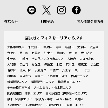
運営会社
利用規約
個人情報保護方針
居抜きオフィスを
エリアから探す
大阪市中央区
千代田区
中央区
港区
新宿区
文京区
渋谷区
台東区
品川区
目黒区
江東区
墨田区
大田区
世田谷区
中野区
川崎市
その他さいたま市エリア
大阪府
大阪市北区
大和市
流山市
杉並区
豊島区
北区
荒川区
練馬区
足立区
葛飾区
江戸川区
武蔵野市
三鷹市
八王子
立川
町田
府中市
国分寺市
国立市
その他都下全域
横浜市エリア
新横浜駅エリア
横浜駅西口エリア
横浜駅東口エリア
その他横浜市全域
みなとみらい・桜木町エリア
関内駅東口（海側）エリア
関内駅西口（伊勢佐木町エリア）
厚木･相模原エリア
横須賀・鎌倉
平塚・藤沢
鶴見区
その他西区
その他港北区
川崎駅東口（川崎区）エリア