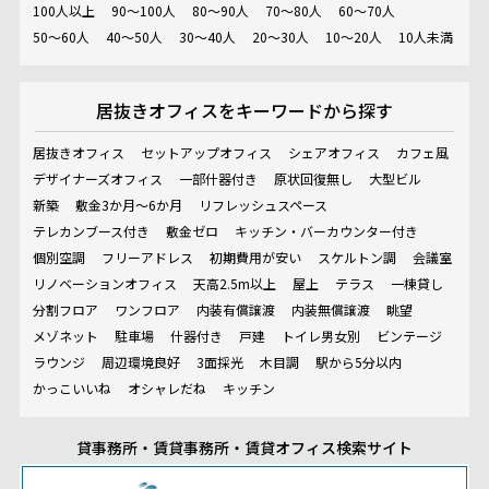
100人以上
90～100人
80～90人
70～80人
60～70人
50～60人
40～50人
30～40人
20～30人
10～20人
10人未満
居抜きオフィスを
キーワードから探す
居抜きオフィス
セットアップオフィス
シェアオフィス
カフェ風
デザイナーズオフィス
一部什器付き
原状回復無し
大型ビル
新築
敷金3か月～6か月
リフレッシュスペース
テレカンブース付き
敷金ゼロ
キッチン・バーカウンター付き
個別空調
フリーアドレス
初期費用が安い
スケルトン調
会議室
リノベーションオフィス
天高2.5m以上
屋上
テラス
一棟貸し
分割フロア
ワンフロア
内装有償譲渡
内装無償譲渡
眺望
メゾネット
駐車場
什器付き
戸建
トイレ男女別
ビンテージ
ラウンジ
周辺環境良好
3面採光
木目調
駅から5分以内
かっこいいね
オシャレだね
キッチン
貸事務所・賃貸事務所・賃貸オフィス検索サイト