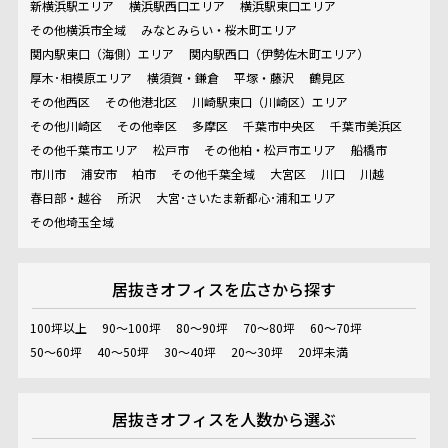
新横浜駅エリア
横浜駅西口エリア
横浜駅東口エリア
その他横浜市全域
みなとみらい・桜木町エリア
関内駅東口（海側）エリア
関内駅西口（伊勢佐木町エリア）
厚木･相模原エリア
横須賀・鎌倉
平塚・藤沢
鶴見区
その他西区
その他港北区
川崎駅東口（川崎区）エリア
その他川崎区
その他幸区
多摩区
千葉市中央区
千葉市美浜区
その他千葉市エリア
松戸市
その他柏・松戸市エリア
船橋市
市川市
浦安市
柏市
その他千葉全域
大宮区
川口
川越
春日部・越谷
所沢
大宮･さいたま新都心･浦和エリア
その他埼玉全域
居抜きオフィスを
広さから探す
100坪以上
90～100坪
80～90坪
70～80坪
60～70坪
50～60坪
40～50坪
30～40坪
20～30坪
20坪未満
居抜きオフィスを
人数から選ぶ