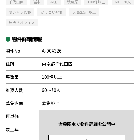
千代田区
岩本
神田
秋葉原
100坪以上
60～70人
オシャレだね
かっこいいね
天高2.5m以上
居抜きオフィス
物件詳細情報
物件No
A-004326
住所
東京都千代田区
坪数帯
100坪以上
推奨人数
60～70人
募集期間
募集終了
坪単価
-
会員限定で物件詳細を公開中
竣工年
-