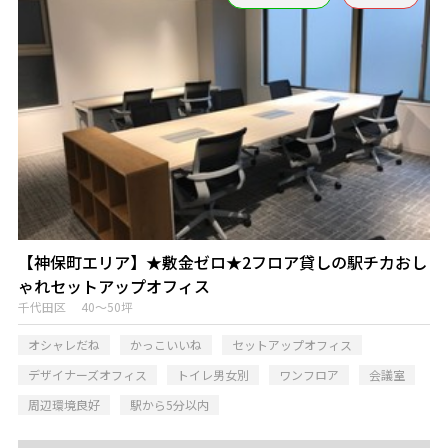
【神保町エリア】★敷金ゼロ★2フロア貸しの駅チカおし
ゃれセットアップオフィス
千代田区 40～50坪
オシャレだね
かっこいいね
セットアップオフィス
デザイナーズオフィス
トイレ男女別
ワンフロア
会議室
周辺環境良好
駅から5分以内