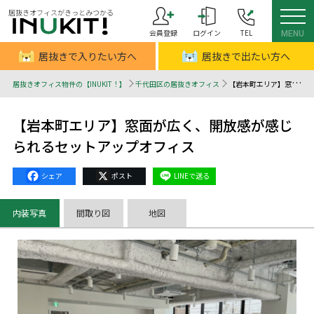
居抜きオフィスがきっとみつかる
会員登録
ログイン
TEL
MENU
居抜きで入りたい方へ
居抜きで出たい方へ
居抜きオフィス物件の【INUKIT！】
千代田区の居抜きオフィス
【岩本町エリア】窓面が広く、開放感が感じられるセットアップオフィス - 居抜きオフィスはINUKIT！（イヌキット）
【岩本町エリア】窓面が広く、開放感が感じ
られるセットアップオフィス
Facebook
X
Line
内装写真
間取り図
地図