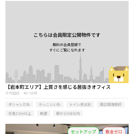
こちらは会員限定公開物件です
無料の会員登録で
すぐにご覧になれます
【岩本町エリア】上質さを感じる居抜きオフィス
千代田区 40~50坪
オシャレだね
かっこいいね
トイレ男女別
周辺環境良好
天高2.5m以上
眺望
駅から5分以内
セットアップ
敷金ゼロ