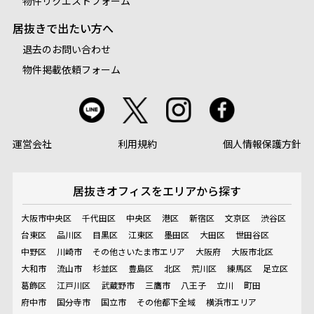
物件リクエストフォーム
居抜きで出たい方へ
退去のお問い合わせ
物件掲載依頼フォーム
運営会社
利用規約
個人情報保護方針
居抜きオフィスを
エリアから探す
大阪市中央区
千代田区
中央区
港区
新宿区
文京区
渋谷区
台東区
品川区
目黒区
江東区
墨田区
大田区
世田谷区
中野区
川崎市
その他さいたま市エリア
大阪府
大阪市北区
大和市
流山市
杉並区
豊島区
北区
荒川区
練馬区
足立区
葛飾区
江戸川区
武蔵野市
三鷹市
八王子
立川
町田
府中市
国分寺市
国立市
その他都下全域
横浜市エリア