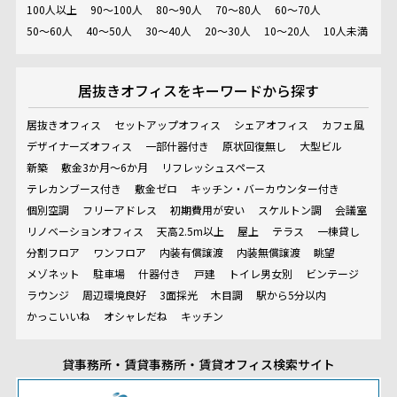
100人以上
90～100人
80～90人
70～80人
60～70人
50～60人
40～50人
30～40人
20～30人
10～20人
10人未満
居抜きオフィスを
キーワードから探す
居抜きオフィス
セットアップオフィス
シェアオフィス
カフェ風
デザイナーズオフィス
一部什器付き
原状回復無し
大型ビル
新築
敷金3か月～6か月
リフレッシュスペース
テレカンブース付き
敷金ゼロ
キッチン・バーカウンター付き
個別空調
フリーアドレス
初期費用が安い
スケルトン調
会議室
リノベーションオフィス
天高2.5m以上
屋上
テラス
一棟貸し
分割フロア
ワンフロア
内装有償譲渡
内装無償譲渡
眺望
メゾネット
駐車場
什器付き
戸建
トイレ男女別
ビンテージ
ラウンジ
周辺環境良好
3面採光
木目調
駅から5分以内
かっこいいね
オシャレだね
キッチン
貸事務所・賃貸事務所・賃貸オフィス検索サイト