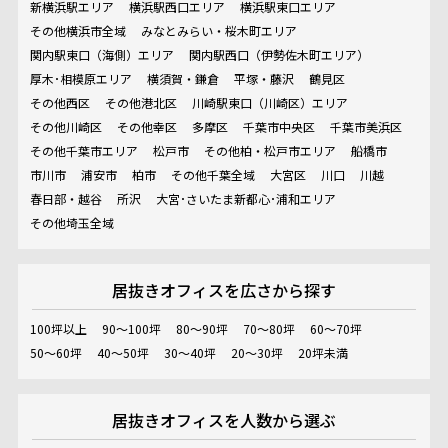
新横浜駅エリア
横浜駅西口エリア
横浜駅東口エリア
その他横浜市全域
みなとみらい・桜木町エリア
関内駅東口（海側）エリア
関内駅西口（伊勢佐木町エリア）
厚木･相模原エリア
横須賀・鎌倉
平塚・藤沢
鶴見区
その他西区
その他港北区
川崎駅東口（川崎区）エリア
その他川崎区
その他幸区
多摩区
千葉市中央区
千葉市美浜区
その他千葉市エリア
松戸市
その他柏・松戸市エリア
船橋市
市川市
浦安市
柏市
その他千葉全域
大宮区
川口
川越
春日部・越谷
所沢
大宮･さいたま新都心･浦和エリア
その他埼玉全域
居抜きオフィスを
広さから探す
100坪以上
90～100坪
80～90坪
70～80坪
60～70坪
50～60坪
40～50坪
30～40坪
20～30坪
20坪未満
居抜きオフィスを
人数から選ぶ