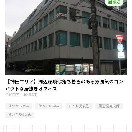
居抜き
【神田エリア】周辺環境◎落ち着きのある雰囲気のコン
パクトな居抜きオフィス
千代田区 40~50坪
オシャレだね
かっこいいね
トイレ男女別
周辺環境良好
駅から5分以内