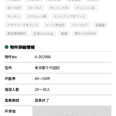
40～50坪
20～30人
オシャレだね
かっこいいね
キッチン
スケルトン調
セットアップオフィス
デザイナーズオフィス
トイレ男女別
ワンフロア
会議室
周辺環境良好
天高2.5m以上
眺望
駅から5分以内
物件詳細情報
物件No
A-002986
住所
東京都千代田区
坪数帯
40～50坪
推奨人数
20～30人
募集期間
募集終了
坪単価
-