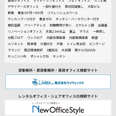
居抜きオフィス
セットアップオフィス
シェアオフィス
カフェ風
デザイナーズオフィス
一部什器付き
原状回復無し
大型ビル
新築
敷金3か月～6か月
リフレッシュスペース
テレカンブース付き
敷金ゼロ
キッチン・バーカウンター付き
個別空調
フリーアドレス
初期費用が安い
スケルトン調
会議室
リノベーションオフィス
天高2.5m以上
屋上
テラス
一棟貸し
分割フロア
ワンフロア
内装有償譲渡
内装無償譲渡
眺望
メゾネット
駐車場
什器付き
戸建
トイレ男女別
ビンテージ
ラウンジ
周辺環境良好
3面採光
木目調
駅から5分以内
かっこいいね
オシャレだね
キッチン
貸事務所・賃貸事務所・賃貸オフィス検索サイト
レンタルオフィス・シェアオフィスの検索サイト