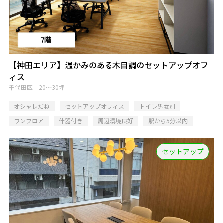
【神田エリア】温かみのある木目調のセットアップオフ
ィス
千代田区 20～30坪
オシャレだね
セットアップオフィス
トイレ男女別
ワンフロア
什器付き
周辺環境良好
駅から5分以内
セットアップ