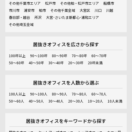
その他千葉市エリア
松戸市
その他柏・松戸市エリア
船橋市
市川市
浦安市
柏市
その他千葉全域
大宮区
川口
川越
春日部・越谷
所沢
大宮･さいたま新都心･浦和エリア
その他埼玉全域
居抜きオフィスを
広さから探す
100坪以上
90～100坪
80～90坪
70～80坪
60～70坪
50～60坪
40～50坪
30～40坪
20～30坪
20坪未満
居抜きオフィスを
人数から選ぶ
100人以上
90～100人
80～90人
70～80人
60～70人
50～60人
40～50人
30～40人
20～30人
10～20人
10人未満
居抜きオフィスを
キーワードから探す