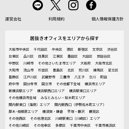
運営会社
利用規約
個人情報保護方針
居抜きオフィスを
エリアから探す
大阪市中央区
千代田区
中央区
港区
新宿区
文京区
渋谷区
台東区
品川区
目黒区
江東区
墨田区
大田区
世田谷区
中野区
川崎市
その他さいたま市エリア
大阪府
大阪市北区
大和市
流山市
杉並区
豊島区
北区
荒川区
練馬区
足立区
葛飾区
江戸川区
武蔵野市
三鷹市
八王子
立川
町田
府中市
国分寺市
国立市
その他都下全域
横浜市エリア
新横浜駅エリア
横浜駅西口エリア
横浜駅東口エリア
その他横浜市全域
みなとみらい・桜木町エリア
関内駅東口（海側）エリア
関内駅西口（伊勢佐木町エリア）
厚木･相模原エリア
横須賀・鎌倉
平塚・藤沢
鶴見区
その他西区
その他港北区
川崎駅東口（川崎区）エリア
その他川崎区
その他幸区
多摩区
千葉市中央区
千葉市美浜区