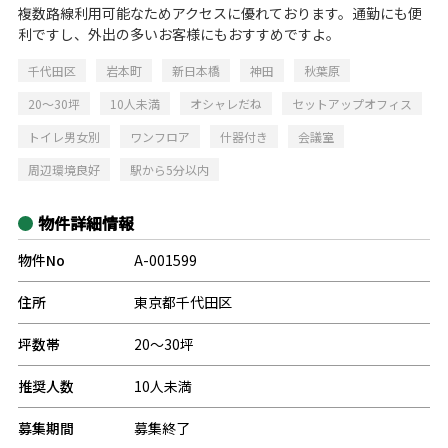
複数路線利用可能なためアクセスに優れております。通勤にも便
利ですし、外出の多いお客様にもおすすめですよ。
千代田区
岩本町
新日本橋
神田
秋葉原
20～30坪
10人未満
オシャレだね
セットアップオフィス
トイレ男女別
ワンフロア
什器付き
会議室
周辺環境良好
駅から5分以内
物件詳細情報
物件No
A-001599
住所
東京都千代田区
坪数帯
20～30坪
推奨人数
10人未満
募集期間
募集終了