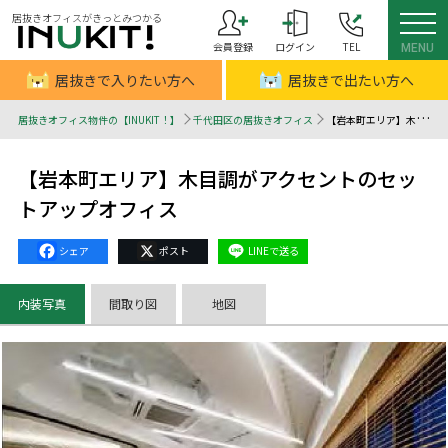
居抜きオフィスがきっとみつかる
会員登録
ログイン
TEL
MENU
居抜きで入りたい方へ
居抜きで出たい方へ
居抜きオフィス物件の【INUKIT！】
千代田区の居抜きオフィス
【岩本町エリア】木目調がアクセントのセットアップオフィス - 居抜きオフィスはINUKIT！（イヌキット）
【岩本町エリア】木目調がアクセントのセッ
トアップオフィス
Facebook
X
Line
内装写真
間取り図
地図