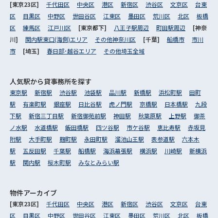
[東京23区]
千代田区
中央区
港区
新宿区
渋谷区
文京区
台東
区
目黒区
中野区
世田谷区
江東区
墨田区
荒川区
北区
板橋
区
練馬区
江戸川区
[東京都下]
八王子駅周辺
町田駅周辺
[神奈
川]
関内駅東口(海側)エリア
その他神奈川区
[千葉]
船橋市
市川
市
[埼玉]
春日部･越谷エリア
その他埼玉全域
人気駅から
貸事務所を探す
東京駅
新宿駅
渋谷駅
池袋駅
品川駅
新橋駅
浜松町駅
田町
駅
有楽町駅
銀座駅
日比谷駅
虎ノ門駅
京橋駅
日本橋駅
九段
下駅
新宿三丁目駅
新宿御苑前駅
神田駅
秋葉原駅
上野駅
御茶
ノ水駅
水道橋駅
飯田橋駅
四ツ谷駅
市ケ谷駅
恵比寿駅
赤坂見
附駅
大手町駅
麹町駅
永田町駅
溜池山王駅
表参道駅
六本木
駅
五反田駅
千葉駅
船橋駅
海浜幕張駅
横浜駅
川崎駅
新横浜
駅
関内駅
桜木町駅
みなとみらい駅
物件アーカイブ
[東京23区]
千代田区
中央区
港区
新宿区
渋谷区
文京区
台東
区
目黒区
中野区
世田谷区
江東区
墨田区
荒川区
北区
板橋