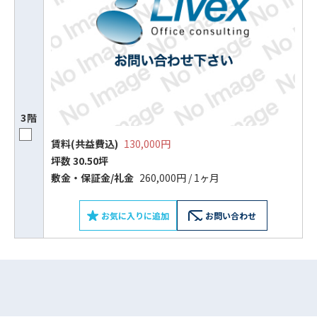
3階
賃料(共益費込)
130,000円
坪数 30.50坪
ビルコード：
172272
敷⾦‧保証⾦/礼⾦
260,000円 / 1ヶ月
をお伝えいただくと
お気に入りに追加
お問い合わせ
スムーズにご案内できます
0120-620-213
平日 9:00〜18:00