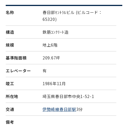
名称
春日部ｾﾝﾄﾗﾙビル
(ビルコード：
65320)
構造
鉄筋ｺﾝｸﾘｰﾄ造
規模
地上6階
基準階面積
209.67坪
エレベーター
有
竣工
1986年11月
所在地
埼玉県春日部市中央1-52-1
交通
伊勢崎線春日部駅
3分
備考