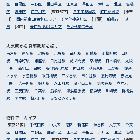
区
目黒区
中野区
世田谷区
江東区
墨田区
荒川区
北区
板橋
区
練馬区
江戸川区
[東京都下]
八王子駅周辺
町田駅周辺
[神奈
川]
関内駅東口(海側)エリア
その他神奈川区
[千葉]
船橋市
市川
市
[埼玉]
春日部･越谷エリア
その他埼玉全域
人気駅から
貸事務所を探す
東京駅
新宿駅
渋谷駅
池袋駅
品川駅
新橋駅
浜松町駅
田町
駅
有楽町駅
銀座駅
日比谷駅
虎ノ門駅
京橋駅
日本橋駅
九段
下駅
新宿三丁目駅
新宿御苑前駅
神田駅
秋葉原駅
上野駅
御茶
ノ水駅
水道橋駅
飯田橋駅
四ツ谷駅
市ケ谷駅
恵比寿駅
赤坂見
附駅
大手町駅
麹町駅
永田町駅
溜池山王駅
表参道駅
六本木
駅
五反田駅
千葉駅
船橋駅
海浜幕張駅
横浜駅
川崎駅
新横浜
駅
関内駅
桜木町駅
みなとみらい駅
物件アーカイブ
[東京23区]
千代田区
中央区
港区
新宿区
渋谷区
文京区
台東
区
目黒区
中野区
世田谷区
江東区
墨田区
荒川区
北区
板橋
区
練馬区
江戸川区
[東京都下]
八王子駅周辺
町田駅周辺
[神奈