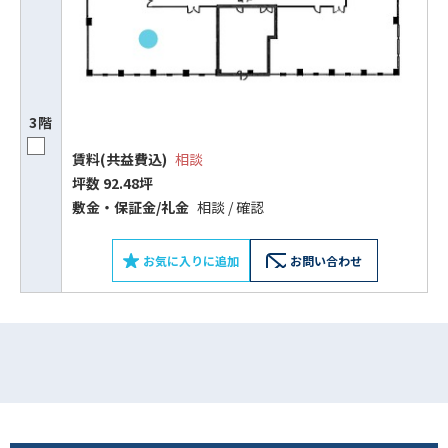
ビルコード：
172272
をお伝えいただくと
スムーズにご案内できます
0120-620-213
3階
平日 9:00〜18:00
賃料(共益費込)
相談
坪数 92.48坪
敷⾦‧保証⾦/礼⾦
相談 / 確認
電話でお問い合わせ
お気に入りに追加
お問い合わせ
フォームでお問い合わせ