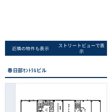
ストリートビューで表
近隣の物件も表示
示
春日部ｾﾝﾄﾗﾙビル