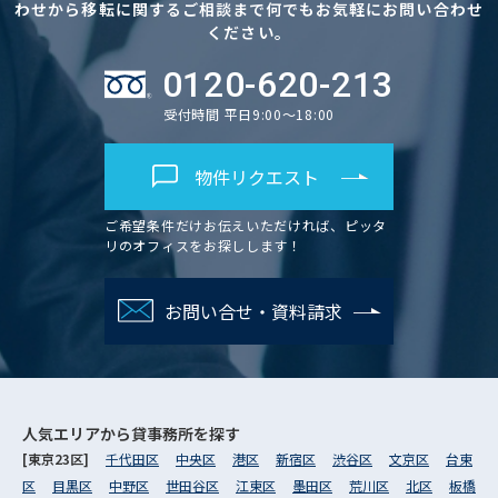
わせから移転に関するご相談まで何でもお気軽にお問い合わせ
ください。
0120-620-213
受付時間 平日9:00～18:00
物件リクエスト
ご希望条件だけお伝えいただければ、ピッタ
リのオフィスをお探しします！
お問い合せ・資料請求
人気エリアから
貸事務所を探す
[東京23区]
千代田区
中央区
港区
新宿区
渋谷区
文京区
台東
区
目黒区
中野区
世田谷区
江東区
墨田区
荒川区
北区
板橋