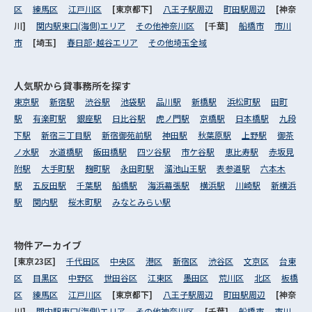
区
練馬区
江戸川区
[東京都下]
八王子駅周辺
町田駅周辺
[神奈
川]
関内駅東口(海側)エリア
その他神奈川区
[千葉]
船橋市
市川
市
[埼玉]
春日部･越谷エリア
その他埼玉全域
人気駅から
貸事務所を探す
東京駅
新宿駅
渋谷駅
池袋駅
品川駅
新橋駅
浜松町駅
田町
駅
有楽町駅
銀座駅
日比谷駅
虎ノ門駅
京橋駅
日本橋駅
九段
下駅
新宿三丁目駅
新宿御苑前駅
神田駅
秋葉原駅
上野駅
御茶
ノ水駅
水道橋駅
飯田橋駅
四ツ谷駅
市ケ谷駅
恵比寿駅
赤坂見
附駅
大手町駅
麹町駅
永田町駅
溜池山王駅
表参道駅
六本木
駅
五反田駅
千葉駅
船橋駅
海浜幕張駅
横浜駅
川崎駅
新横浜
駅
関内駅
桜木町駅
みなとみらい駅
物件アーカイブ
[東京23区]
千代田区
中央区
港区
新宿区
渋谷区
文京区
台東
区
目黒区
中野区
世田谷区
江東区
墨田区
荒川区
北区
板橋
区
練馬区
江戸川区
[東京都下]
八王子駅周辺
町田駅周辺
[神奈
川]
関内駅東口(海側)エリア
その他神奈川区
[千葉]
船橋市
市川