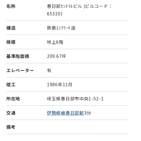
名称
春日部ｾﾝﾄﾗﾙビル
(ビルコード：
65320)
構造
鉄筋ｺﾝｸﾘｰﾄ造
規模
地上6階
基準階面積
209.67坪
エレベーター
有
竣工
1986年11月
所在地
埼玉県春日部市中央1-52-1
交通
伊勢崎線春日部駅
3分
備考