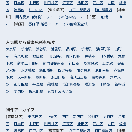
区
目黒区
中野区
世田谷区
江東区
墨田区
荒川区
北区
板橋
区
練馬区
江戸川区
[東京都下]
八王子駅周辺
町田駅周辺
[神奈
川]
関内駅東口(海側)エリア
その他神奈川区
[千葉]
船橋市
市川
市
[埼玉]
春日部･越谷エリア
その他埼玉全域
人気駅から
貸事務所を探す
東京駅
新宿駅
渋谷駅
池袋駅
品川駅
新橋駅
浜松町駅
田町
駅
有楽町駅
銀座駅
日比谷駅
虎ノ門駅
京橋駅
日本橋駅
九段
下駅
新宿三丁目駅
新宿御苑前駅
神田駅
秋葉原駅
上野駅
御茶
ノ水駅
水道橋駅
飯田橋駅
四ツ谷駅
市ケ谷駅
恵比寿駅
赤坂見
附駅
大手町駅
麹町駅
永田町駅
溜池山王駅
表参道駅
六本木
駅
五反田駅
千葉駅
船橋駅
海浜幕張駅
横浜駅
川崎駅
新横浜
駅
関内駅
桜木町駅
みなとみらい駅
物件アーカイブ
[東京23区]
千代田区
中央区
港区
新宿区
渋谷区
文京区
台東
区
目黒区
中野区
世田谷区
江東区
墨田区
荒川区
北区
板橋
区
練馬区
江戸川区
[東京都下]
八王子駅周辺
町田駅周辺
[神奈