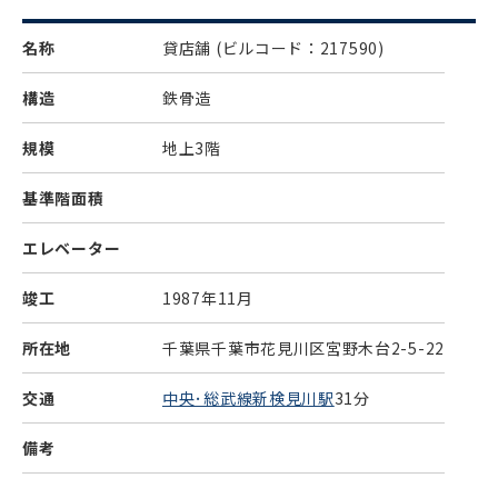
名称
貸店舗
(ビルコード：217590)
構造
鉄骨造
規模
地上3階
基準階面積
エレベーター
竣工
1987年11月
所在地
千葉県千葉市花見川区宮野木台2-5-22
交通
中央･総武線新検見川駅
31分
備考