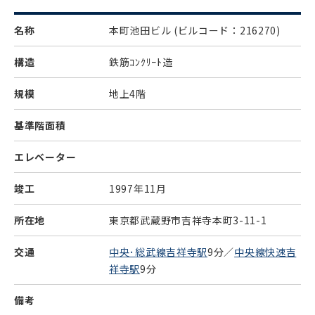
名称
本町池田ビル
(ビルコード：216270)
構造
鉄筋ｺﾝｸﾘｰﾄ造
規模
地上4階
基準階面積
エレベーター
竣工
1997年11月
所在地
東京都武蔵野市吉祥寺本町3-11-1
交通
中央･総武線吉祥寺駅
9分／
中央線快速吉
祥寺駅
9分
備考