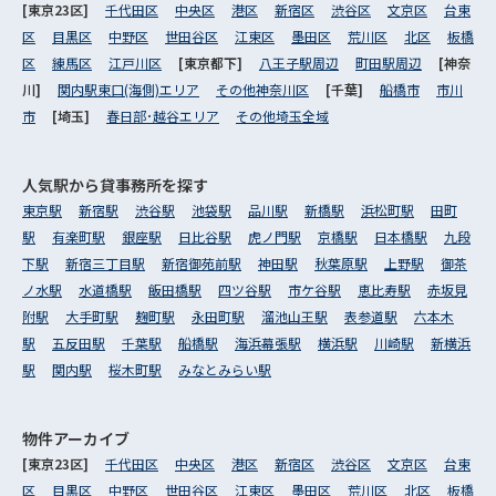
[東京23区]
千代田区
中央区
港区
新宿区
渋谷区
文京区
台東
区
目黒区
中野区
世田谷区
江東区
墨田区
荒川区
北区
板橋
区
練馬区
江戸川区
[東京都下]
八王子駅周辺
町田駅周辺
[神奈
川]
関内駅東口(海側)エリア
その他神奈川区
[千葉]
船橋市
市川
市
[埼玉]
春日部･越谷エリア
その他埼玉全域
人気駅から
貸事務所を探す
東京駅
新宿駅
渋谷駅
池袋駅
品川駅
新橋駅
浜松町駅
田町
駅
有楽町駅
銀座駅
日比谷駅
虎ノ門駅
京橋駅
日本橋駅
九段
下駅
新宿三丁目駅
新宿御苑前駅
神田駅
秋葉原駅
上野駅
御茶
ノ水駅
水道橋駅
飯田橋駅
四ツ谷駅
市ケ谷駅
恵比寿駅
赤坂見
附駅
大手町駅
麹町駅
永田町駅
溜池山王駅
表参道駅
六本木
駅
五反田駅
千葉駅
船橋駅
海浜幕張駅
横浜駅
川崎駅
新横浜
駅
関内駅
桜木町駅
みなとみらい駅
物件アーカイブ
[東京23区]
千代田区
中央区
港区
新宿区
渋谷区
文京区
台東
区
目黒区
中野区
世田谷区
江東区
墨田区
荒川区
北区
板橋