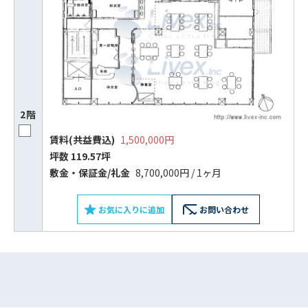
2階
賃料(共益費込)
1,500,000円
坪数 119.57坪
ビルコード：
172272
敷⾦‧保証⾦/礼⾦
8,700,000円 / 1ヶ月
をお伝えいただくと
お気に入りに追加
お問い合わせ
スムーズにご案内できます
0120-620-213
平日 9:00〜18:00