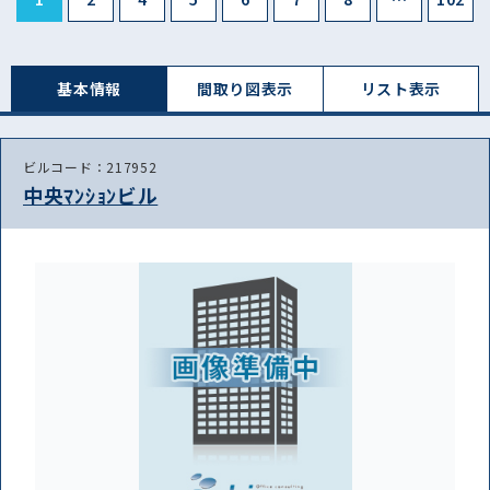
基本情報
間取り図表⽰
リスト表⽰
ビルコード：217952
中央ﾏﾝｼｮﾝビル