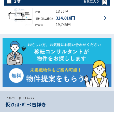
3階
お気に入り
13.26坪
坪数
314,818円
賃料（共益費込）
19,745円
坪単価
ビルコード：142275
仮)ﾌｨﾙ･ﾊﾟｰｸ吉祥寺