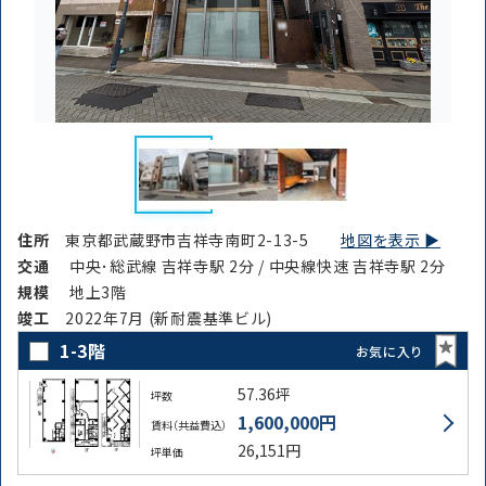
住所
東京都武蔵野市吉祥寺南町2-13-5
地図を表示 ▶︎
交通
中央･総武線 吉祥寺駅 2分 / 中央線快速 吉祥寺駅 2分
規模
地上3階
竣⼯
2022年7月 (新耐震基準ビル)
1-3階
お気に入り
57.36坪
坪数
1,600,000円
賃料（共益費込）
26,151円
坪単価