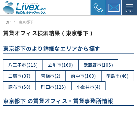
MENU
TOP
東京都下
賃貸オフィス検索結果 ( 東京都下 )
東京都下のより詳細なエリアから探す
八王子市(315)
立川市(169)
武蔵野市(105)
三鷹市(37)
青梅市(2)
府中市(103)
昭島市(46)
調布市(58)
町田市(125)
小金井市(4)
小平市(39)
日野市(54)
東村山市(61)
東京都下 の賃貸オフィス・賃貸事務所情報
国分寺市(35)
国立市(57)
福生市(4)
狛江市(7)
東大和市(21)
清瀬市(14)
東久留米市(3)
武蔵村山市(8)
多摩市(67)
稲城市(17)