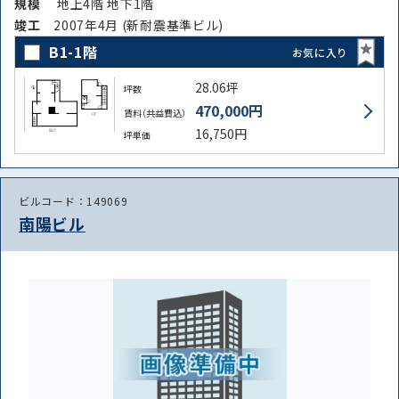
規模
地上4階 地下1階
竣⼯
2007年4月 (新耐震基準ビル)
B1-1階
お気に入り
28.06坪
坪数
470,000円
賃料（共益費込）
16,750円
坪単価
ビルコード：149069
南陽ビル