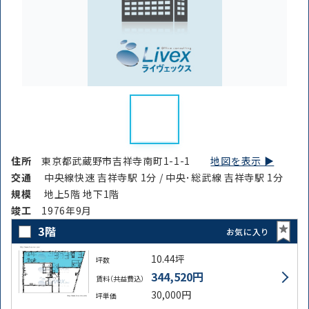
住所
東京都武蔵野市吉祥寺南町1-1-1
地図を表示 ▶︎
交通
中央線快速 吉祥寺駅 1分 / 中央･総武線 吉祥寺駅 1分
規模
地上5階 地下1階
竣⼯
1976年9月
3階
お気に入り
10.44坪
坪数
344,520円
賃料（共益費込）
30,000円
坪単価