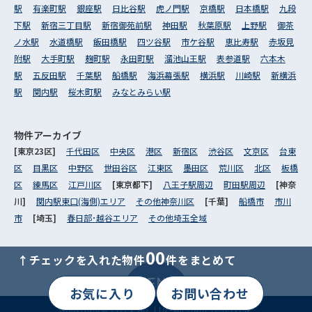
駅
有楽町駅
銀座駅
日比谷駅
虎ノ門駅
京橋駅
日本橋駅
九段
下駅
新宿三丁目駅
新宿御苑前駅
神田駅
秋葉原駅
上野駅
御茶
ノ水駅
水道橋駅
飯田橋駅
四ツ谷駅
市ケ谷駅
恵比寿駅
赤坂見
附駅
大手町駅
麹町駅
永田町駅
溜池山王駅
表参道駅
六本木
駅
五反田駅
千葉駅
船橋駅
海浜幕張駅
横浜駅
川崎駅
新横浜
駅
関内駅
桜木町駅
みなとみらい駅
物件アーカイブ
[東京23区]
千代田区
中央区
港区
新宿区
渋谷区
文京区
台東
区
目黒区
中野区
世田谷区
江東区
墨田区
荒川区
北区
板橋
区
練馬区
江戸川区
[東京都下]
八王子駅周辺
町田駅周辺
[神奈
川]
関内駅東口(海側)エリア
その他神奈川区
[千葉]
船橋市
市川
市
[埼玉]
春日部･越谷エリア
その他埼玉全域
00
↑チェックを入れた物件
件をまとめて
MENU
お気に入り
お問い合わせ
Copyright© Livex Co.,Ltd. All right reserved.