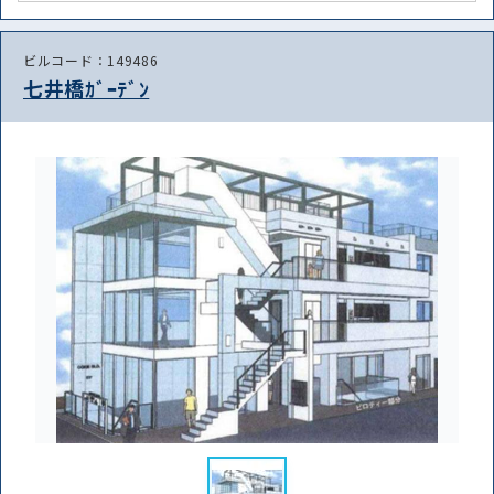
路線・駅
住所
ビルコード：149486
から探す
から探す
七井橋ｶﾞｰﾃﾞﾝ
条件を絞り込む