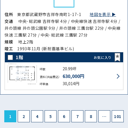
住所
東京都武蔵野市吉祥寺南町1-17-1
地図を表示 ▶︎
交通
中央･総武線 吉祥寺駅 4分 / 中央線快速 吉祥寺駅 4分 /
井の頭線 井の頭公園駅 9分 / 井の頭線 三鷹台駅 22分 / 中央線
快速 三鷹駅 27分 / 中央･総武線 三鷹駅 27分
規模
地上2階
竣⼯
1993年11月 (新耐震基準ビル)
1階
お気に入り
20.99坪
坪数
630,000円
賃料（共益費込）
30,014円
坪単価
1
2
4
5
6
7
8
…
101