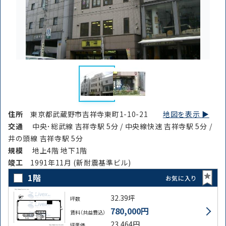
住所
東京都武蔵野市吉祥寺東町1-10-21
地図を表示 ▶︎
交通
中央･総武線 吉祥寺駅 5分 / 中央線快速 吉祥寺駅 5分 /
井の頭線 吉祥寺駅 5分
規模
地上4階 地下1階
竣⼯
1991年11月 (新耐震基準ビル)
1階
お気に入り
32.39坪
坪数
780,000円
賃料（共益費込）
23,464円
坪単価