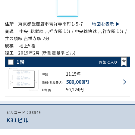
住所
東京都武蔵野市吉祥寺南町1-5-7
地図を表示 ▶︎
交通
中央･総武線 吉祥寺駅 1分 / 中央線快速 吉祥寺駅 1分 /
井の頭線 吉祥寺駅 2分
規模
地上5階
竣⼯
2019年2月 (新耐震基準ビル)
1階
お気に入り
11.15坪
坪数
580,000円
賃料（共益費込）
50,224円
坪単価
ビルコード：88949
K31ビル