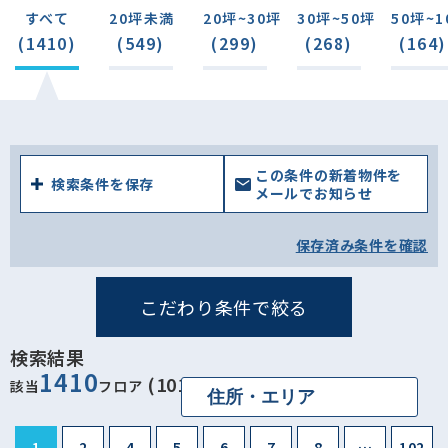
羽村市(4)
あきる野市(7)
西東京市(46)
すべて
20坪未満
20坪~30坪
30坪~50坪
50坪~1
(1410)
(549)
(299)
(268)
(164)
西多摩郡瑞穂町(2)
西多摩郡日の出町(0)
西多摩郡檜原村(0)
西多摩郡奥多摩町(0)
この条件の新着物件を
検索条件を保存
メールでお知らせ
保存済み条件を確認
こだわり条件で絞る
検索結果
1410
(1012ビル)
該当
フロア
1
2
4
5
6
7
8
…
102