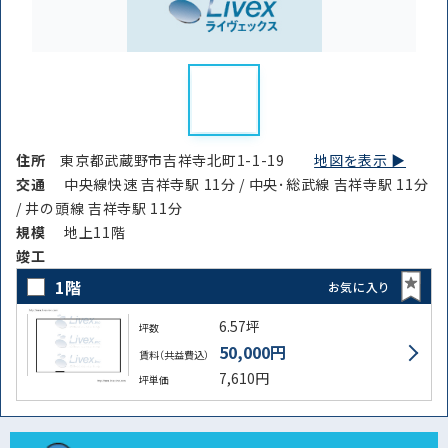
住所
東京都武蔵野市吉祥寺北町1-1-19
地図を表示 ▶︎
交通
中央線快速 吉祥寺駅 11分 / 中央･総武線 吉祥寺駅 11分
/ 井の頭線 吉祥寺駅 11分
規模
地上11階
竣⼯
1階
お気に入り
6.57坪
坪数
50,000円
賃料（共益費込）
7,610円
坪単価