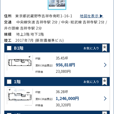
住所
東京都武蔵野市吉祥寺南町1-16-1
地図を表示 ▶︎
交通
中央線快速 吉祥寺駅 2分 / 中央･総武線 吉祥寺駅 2分 /
井の頭線 吉祥寺駅 2分
規模
地上3階 地下1階
竣⼯
2017年7月 (新耐震基準ビル)
B1階
お気に入り
35.45坪
坪数
956,818円
賃料（共益費込）
23,080円
坪単価
1階
お気に入り
36.28坪
坪数
1,246,000円
賃料（共益費込）
30,320円
坪単価