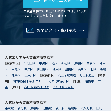
物件リクエスト
ご希望条件だけお伝えいただければ、ピッタ
リのオフィスをお探しします！
お問い合せ・資料請求
人気エリアから
貸事務所を探す
[東京23区]
千代田区
中央区
港区
新宿区
渋谷区
文京区
台東
区
目黒区
中野区
世田谷区
江東区
墨田区
荒川区
北区
板橋
区
練馬区
江戸川区
[東京都下]
八王子駅周辺
町田駅周辺
[神奈
川]
関内駅東口(海側)エリア
その他神奈川区
[千葉]
船橋市
市川
市
[埼玉]
春日部･越谷エリア
その他埼玉全域
人気駅から
貸事務所を探す
東京駅
新宿駅
渋谷駅
池袋駅
品川駅
新橋駅
浜松町駅
田町