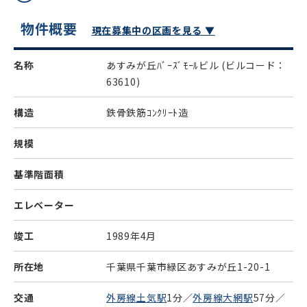
物件概要
現在募集中の区画を見る ▼
名称
あすみが丘ﾊﾞｰｽﾞﾓｰﾙビル
(ビルコード：
63610)
構造
鉄骨鉄筋ｺﾝｸﾘｰﾄ造
規模
基準階面積
エレベーター
竣工
1989年4月
所在地
千葉県千葉市緑区あすみが丘1-20-1
交通
外房線土気駅
1分／
外房線大網駅
57分／