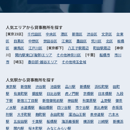
人気エリアから
貸事務所を探す
[東京23区]
千代田区
中央区
港区
新宿区
渋谷区
文京区
台東
区
目黒区
中野区
世田谷区
江東区
墨田区
荒川区
北区
板橋
区
練馬区
江戸川区
[東京都下]
八王子駅周辺
町田駅周辺
[神奈
川]
関内駅東口(海側)エリア
その他神奈川区
[千葉]
船橋市
市川
市
[埼玉]
春日部･越谷エリア
その他埼玉全域
人気駅から
貸事務所を探す
東京駅
新宿駅
渋谷駅
池袋駅
品川駅
新橋駅
浜松町駅
田町
駅
有楽町駅
銀座駅
日比谷駅
虎ノ門駅
京橋駅
日本橋駅
九段
下駅
新宿三丁目駅
新宿御苑前駅
神田駅
秋葉原駅
上野駅
御茶
ノ水駅
水道橋駅
飯田橋駅
四ツ谷駅
市ケ谷駅
恵比寿駅
赤坂見
附駅
大手町駅
麹町駅
永田町駅
溜池山王駅
表参道駅
六本木
駅
五反田駅
千葉駅
船橋駅
海浜幕張駅
横浜駅
川崎駅
新横浜
駅
関内駅
桜木町駅
みなとみらい駅