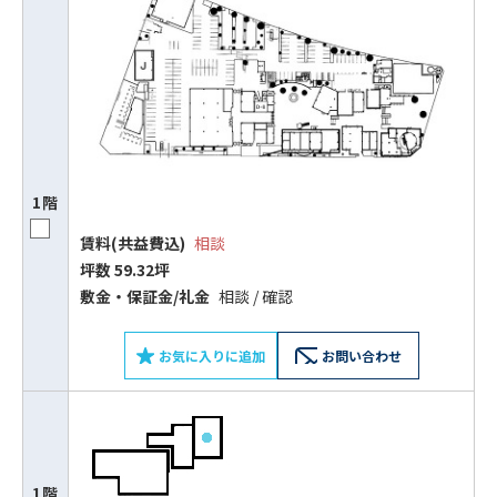
1階
賃料(共益費込)
相談
坪数 59.32坪
敷⾦‧保証⾦/礼⾦
相談 / 確認
ビルコード：
172272
お気に入りに追加
お問い合わせ
をお伝えいただくと
スムーズにご案内できます
0120-620-213
1階