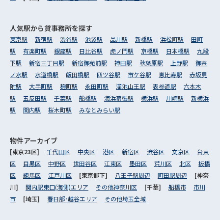
人気駅から
貸事務所を探す
東京駅
新宿駅
渋谷駅
池袋駅
品川駅
新橋駅
浜松町駅
田町
駅
有楽町駅
銀座駅
日比谷駅
虎ノ門駅
京橋駅
日本橋駅
九段
下駅
新宿三丁目駅
新宿御苑前駅
神田駅
秋葉原駅
上野駅
御茶
ノ水駅
水道橋駅
飯田橋駅
四ツ谷駅
市ケ谷駅
恵比寿駅
赤坂見
附駅
大手町駅
麹町駅
永田町駅
溜池山王駅
表参道駅
六本木
駅
五反田駅
千葉駅
船橋駅
海浜幕張駅
横浜駅
川崎駅
新横浜
駅
関内駅
桜木町駅
みなとみらい駅
物件アーカイブ
[東京23区]
千代田区
中央区
港区
新宿区
渋谷区
文京区
台東
区
目黒区
中野区
世田谷区
江東区
墨田区
荒川区
北区
板橋
区
練馬区
江戸川区
[東京都下]
八王子駅周辺
町田駅周辺
[神奈
川]
関内駅東口(海側)エリア
その他神奈川区
[千葉]
船橋市
市川
市
[埼玉]
春日部･越谷エリア
その他埼玉全域