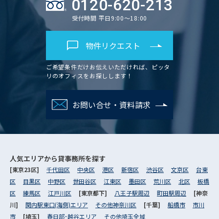
0120-620-213
受付時間 平日9:00～18:00
物件リクエスト
ご希望条件だけお伝えいただければ、ピッタ
リのオフィスをお探しします！
お問い合せ・資料請求
人気エリアから
貸事務所を探す
[東京23区]
千代田区
中央区
港区
新宿区
渋谷区
文京区
台東
区
目黒区
中野区
世田谷区
江東区
墨田区
荒川区
北区
板橋
区
練馬区
江戸川区
[東京都下]
八王子駅周辺
町田駅周辺
[神奈
川]
関内駅東口(海側)エリア
その他神奈川区
[千葉]
船橋市
市川
市
[埼玉]
春日部･越谷エリア
その他埼玉全域