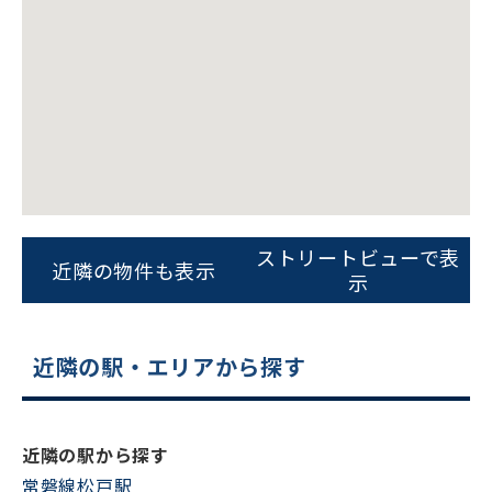
ビルコード：
172272
ストリートビューで表
をお伝えいただくと
近隣の物件も表示
示
スムーズにご案内できます
0120-620-213
近隣の駅・エリアから探す
平日 9:00〜18:00
電話でお問い合わせ
近隣の駅から探す
常磐線松戸駅