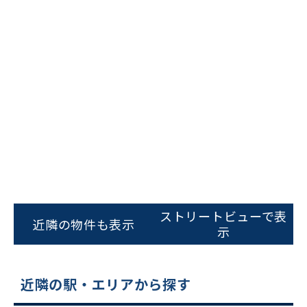
ビルコード：
172272
をお伝えいただくと
スムーズにご案内できます
ストリートビューで表
近隣の物件も表示
示
0120-620-213
平日 9:00〜18:00
近隣の駅・エリアから探す
電話でお問い合わせ