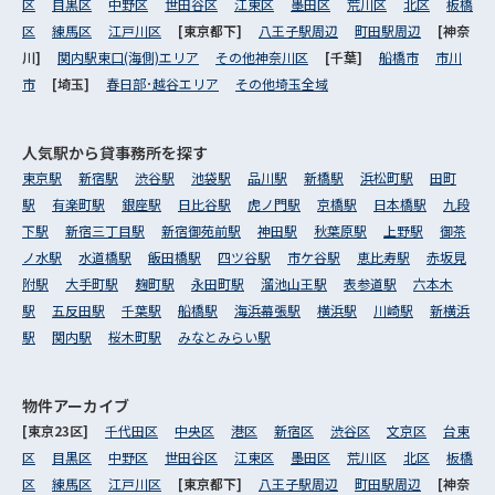
区
目黒区
中野区
世田谷区
江東区
墨田区
荒川区
北区
板橋
区
練馬区
江戸川区
[東京都下]
八王子駅周辺
町田駅周辺
[神奈
川]
関内駅東口(海側)エリア
その他神奈川区
[千葉]
船橋市
市川
市
[埼玉]
春日部･越谷エリア
その他埼玉全域
人気駅から
貸事務所を探す
東京駅
新宿駅
渋谷駅
池袋駅
品川駅
新橋駅
浜松町駅
田町
駅
有楽町駅
銀座駅
日比谷駅
虎ノ門駅
京橋駅
日本橋駅
九段
下駅
新宿三丁目駅
新宿御苑前駅
神田駅
秋葉原駅
上野駅
御茶
ノ水駅
水道橋駅
飯田橋駅
四ツ谷駅
市ケ谷駅
恵比寿駅
赤坂見
附駅
大手町駅
麹町駅
永田町駅
溜池山王駅
表参道駅
六本木
駅
五反田駅
千葉駅
船橋駅
海浜幕張駅
横浜駅
川崎駅
新横浜
駅
関内駅
桜木町駅
みなとみらい駅
物件アーカイブ
[東京23区]
千代田区
中央区
港区
新宿区
渋谷区
文京区
台東
区
目黒区
中野区
世田谷区
江東区
墨田区
荒川区
北区
板橋
区
練馬区
江戸川区
[東京都下]
八王子駅周辺
町田駅周辺
[神奈