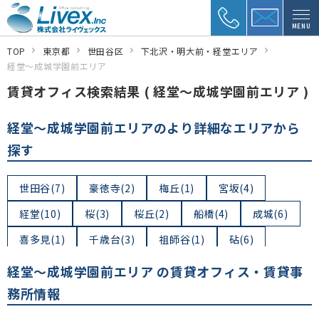
MENU
TOP
東京都
世田谷区
下北沢・明大前・経堂エリア
経堂～成城学園前エリア
賃貸オフィス検索結果 ( 経堂～成城学園前エリア )
経堂～成城学園前エリアのより詳細なエリアから
探す
世田谷(7)
豪徳寺(2)
梅丘(1)
宮坂(4)
経堂(10)
桜(3)
桜丘(2)
船橋(4)
成城(6)
喜多見(1)
千歳台(3)
祖師谷(1)
砧(6)
大蔵(1)
砧公園(0)
経堂～成城学園前エリア の賃貸オフィス・賃貸事
務所情報