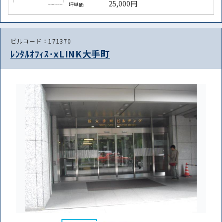
25,000円
坪単価
ビルコード：171370
ﾚﾝﾀﾙｵﾌｨｽ･xLINK大手町