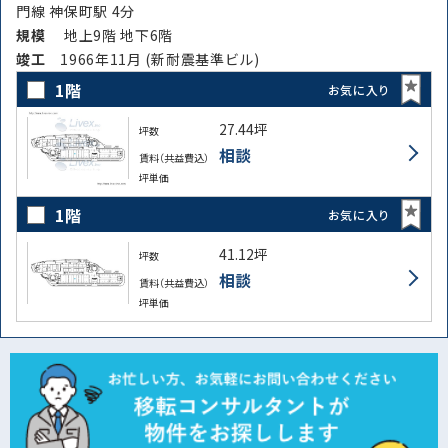
門線 神保町駅 4分
規模
地上9階 地下6階
竣⼯
1966年11月 (新耐震基準ビル)
1階
お気に入り
27.44坪
坪数
相談
賃料（共益費込）
坪単価
1階
お気に入り
41.12坪
坪数
相談
賃料（共益費込）
坪単価