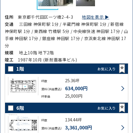
住所
東京都千代田区一ツ橋2-4-3
地図を表示 ▶︎
交通
三田線 神保町駅 1分 / 半蔵門線 神保町駅 1分 / 新宿線
神保町駅 1分 / 東西線 竹橋駅 5分 / 中央線快速 神田駅 17分 / 山
手線 神田駅 17分 / 銀座線 神田駅 17分 / 京浜東北線 神田駅 17
分
規模
地上10階 地下2階
竣⼯
1987年10月 (新耐震基準ビル)
1階
お気に入り
25.36坪
坪数
634,000円
賃料（共益費込）
25,000円
坪単価
6階
お気に入り
134.44坪
坪数
3,361,000円
賃料（共益費込）