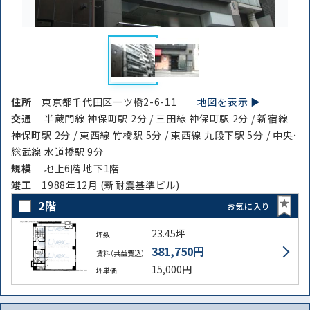
住所
東京都千代田区一ツ橋2-6-11
地図を表示 ▶︎
交通
半蔵門線 神保町駅 2分 / 三田線 神保町駅 2分 / 新宿線
神保町駅 2分 / 東西線 竹橋駅 5分 / 東西線 九段下駅 5分 / 中央･
総武線 水道橋駅 9分
規模
地上6階 地下1階
竣⼯
1988年12月 (新耐震基準ビル)
2階
お気に入り
23.45坪
坪数
381,750円
賃料（共益費込）
15,000円
坪単価