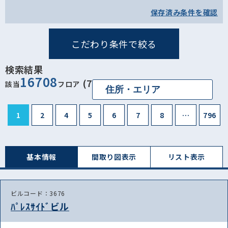
保存済み条件を確認
こだわり条件で絞る
検索結果
16708
(7953ビル)
該当
フロア
1
2
4
5
6
7
8
…
796
基本情報
間取り図表⽰
リスト表⽰
ビルコード：3676
ﾊﾟﾚｽｻｲﾄﾞビル