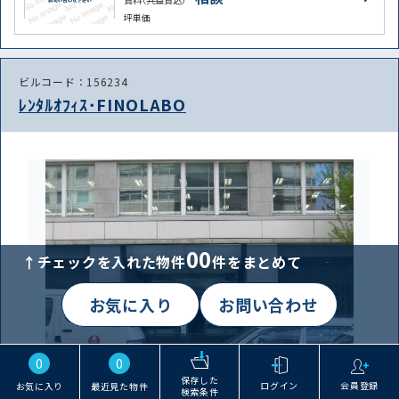
坪単価
ビルコード：156234
ﾚﾝﾀﾙｵﾌｨｽ･FINOLABO
00
↑チェックを入れた物件
件をまとめて
お気に入り
お問い合わせ
0
0
保存した
ログイン
会員登録
お気に入り
最近見た物件
検索条件