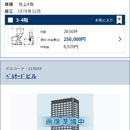
規模
地上4階
竣⼯
1978年12月
3-4階
お気に入り
28.00坪
坪数
250,000円
賃料（共益費込）
8,929円
坪単価
ビルコード：219569
ﾍﾞﾙｻｰﾄﾞビル