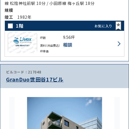
線 松陰神社前駅 10分 / 小田原線 梅ヶ丘駅 18分
規模
竣⼯
1982年
1階
お気に入り
9.56坪
坪数
相談
賃料（共益費込）
坪単価
ビルコード：217048
GranDuo世田谷17ビル