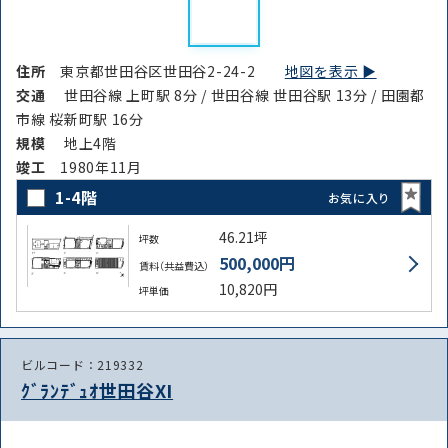
路線・駅
住所
住所
東京都世田谷区世田谷2-24-2
地図を表示 ▶︎
から探す
から探す
交通
世田谷線 上町駅 8分 / 世田谷線 世田谷駅 13分 / 田園都
市線 桜新町駅 16分
規模
地上4階
条件を絞り込む
竣⼯
1980年11月
1-4階
お気に入り
46.21坪
坪数
500,000円
賃料（共益費込）
10,820円
坪単価
ビルコード：219332
ｸﾞﾗﾝﾃﾞｭｵ世田谷XI