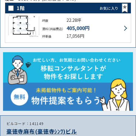
1階
お気に入り
22.28坪
坪数
405,000円
賃料（共益費込）
17,056円
坪単価
ビルコード：141149
豪徳寺麻布(豪徳寺ｼﾝﾜ)ビル