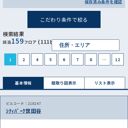
保存済み条件を確認
こだわり条件で絞る
検索結果
159
(111ビル)
該当
フロア
1
2
4
5
6
7
8
…
12
基本情報
間取り図表⽰
リスト表⽰
ビルコード：218247
ｼﾃｨﾊﾟｰｸ世田谷