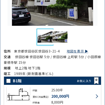
住所
東京都世田谷区世田谷3-21-4
地図を表示 ▶︎
交通
世田谷線 世田谷駅 5分 / 世田谷線 上町駅 5分 / 小田原線
豪徳寺駅 15分
規模
地上2階 地下1階
竣⼯
1989年 (新耐震基準ビル)
B1階
お気に入り
25.00坪
坪数
200,000円
賃料（共益費込）
8,000円
坪単価