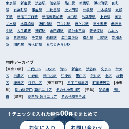
東京駅
新宿駅
渋谷駅
池袋駅
品川駅
新橋駅
浜松町駅
田町
駅
有楽町駅
銀座駅
日比谷駅
虎ノ門駅
京橋駅
日本橋駅
九段
下駅
新宿三丁目駅
新宿御苑前駅
神田駅
秋葉原駅
上野駅
御茶
ノ水駅
水道橋駅
飯田橋駅
四ツ谷駅
市ケ谷駅
恵比寿駅
赤坂見
附駅
大手町駅
麹町駅
永田町駅
溜池山王駅
表参道駅
六本木
駅
五反田駅
千葉駅
船橋駅
海浜幕張駅
横浜駅
川崎駅
新横浜
駅
関内駅
桜木町駅
みなとみらい駅
物件アーカイブ
[東京23区]
千代田区
中央区
港区
新宿区
渋谷区
文京区
台東
区
目黒区
中野区
世田谷区
江東区
墨田区
荒川区
北区
板橋
区
練馬区
江戸川区
[東京都下]
八王子駅周辺
町田駅周辺
[神奈
川]
関内駅東口(海側)エリア
その他神奈川区
[千葉]
船橋市
市川
市
[埼玉]
春日部･越谷エリア
その他埼玉全域
00
↑チェックを入れた物件
件をまとめて
MENU
お気に入り
お問い合わせ