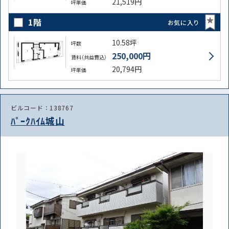
21,519円
坪単価
1階
お気に入り
10.58坪
坪数
250,000円
賃料（共益費込）
20,794円
坪単価
ビルコード：138767
ﾊﾟｰｸﾊｲﾑ城山