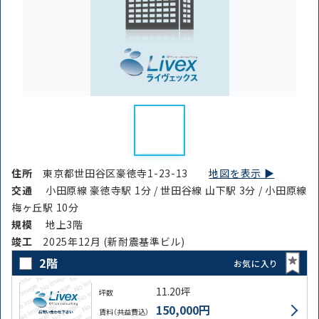
住所
東京都世田谷区豪徳寺1-23-13
地図を表示 ▶︎
交通
小田原線 豪徳寺駅 1分 / 世田谷線 山下駅 3分 / 小田原線
梅ヶ丘駅 10分
規模
地上3階
竣⼯
2025年12月 (新耐震基準ビル)
2階
お気に入り
11.20坪
坪数
150,000円
賃料（共益費込）