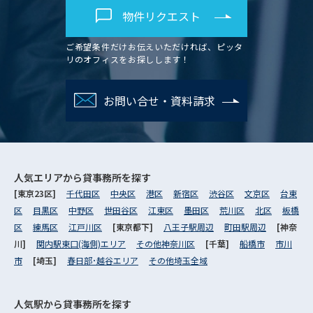
物件リクエスト
ご希望条件だけお伝えいただければ、ピッタ
リのオフィスをお探しします！
お問い合せ・資料請求
人気エリアから
貸事務所を探す
[東京23区]
千代田区
中央区
港区
新宿区
渋谷区
文京区
台東
区
目黒区
中野区
世田谷区
江東区
墨田区
荒川区
北区
板橋
区
練馬区
江戸川区
[東京都下]
八王子駅周辺
町田駅周辺
[神奈
川]
関内駅東口(海側)エリア
その他神奈川区
[千葉]
船橋市
市川
市
[埼玉]
春日部･越谷エリア
その他埼玉全域
人気駅から
貸事務所を探す