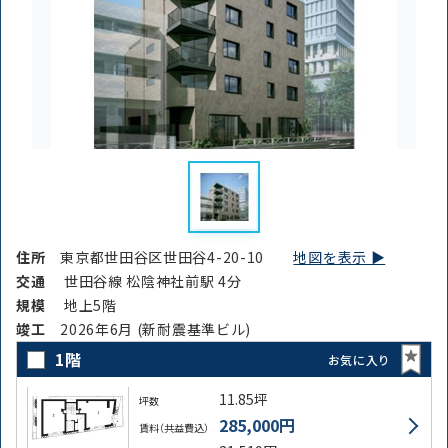
住所
東京都世田谷区世田谷4-20-10
地図を表示 ▶︎
交通
世田谷線 松陰神社前駅 4分
規模
地上5階
竣⼯
2026年6月 (新耐震基準ビル)
1階
お気に入り
11.85坪
坪数
285,000円
賃料（共益費込）