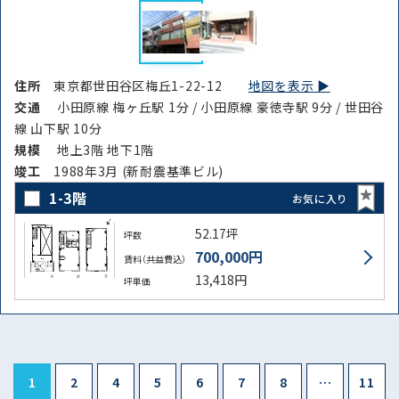
住所
東京都世田谷区梅丘1-22-12
地図を表示 ▶︎
交通
小田原線 梅ヶ丘駅 1分 / 小田原線 豪徳寺駅 9分 / 世田谷
線 山下駅 10分
規模
地上3階 地下1階
竣⼯
1988年3月 (新耐震基準ビル)
1-3階
お気に入り
52.17坪
坪数
700,000円
賃料（共益費込）
13,418円
坪単価
1
2
4
5
6
7
8
…
11