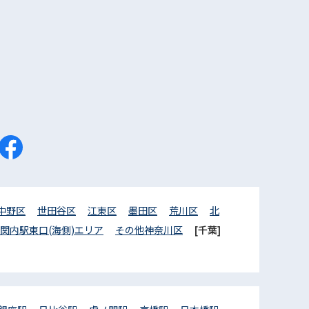
中野区
世田谷区
江東区
墨田区
荒川区
北
関内駅東口(海側)エリア
その他神奈川区
[千葉]