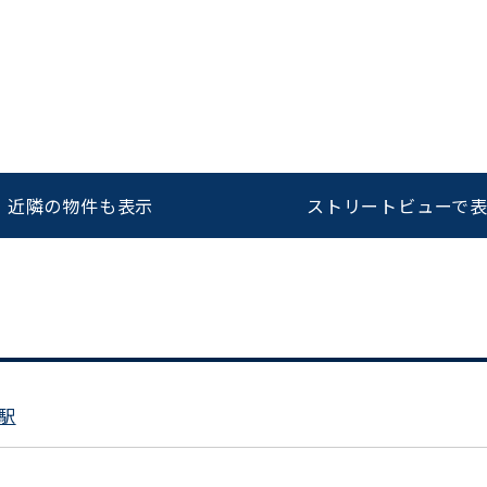
をお伝えいただくと
ビルコード：
172272
スムーズにご案内できます
0120-620-213
近隣の物件も表示
ストリートビューで
平日 9:00〜18:00
駅