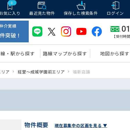
0
お気に入り
最近見た物件
保存した
検索条件
ログイン
仲介実績
01
件突破！
【受付時間
路線・駅から探す
路線マップから探す
地図から探す
エリア
経堂～成城学園前エリア
福新店舗
物件概要
現在募集中の区画を見る ▼