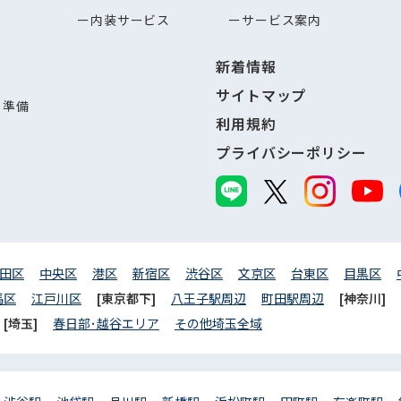
内装サービス
サービス案内
新着情報
サイトマップ
し準備
利用規約
プライバシーポリシー
田区
中央区
港区
新宿区
渋谷区
文京区
台東区
目黒区
馬区
江戸川区
[東京都下]
八王子駅周辺
町田駅周辺
[神奈川]
[埼玉]
春日部･越谷エリア
その他埼玉全域