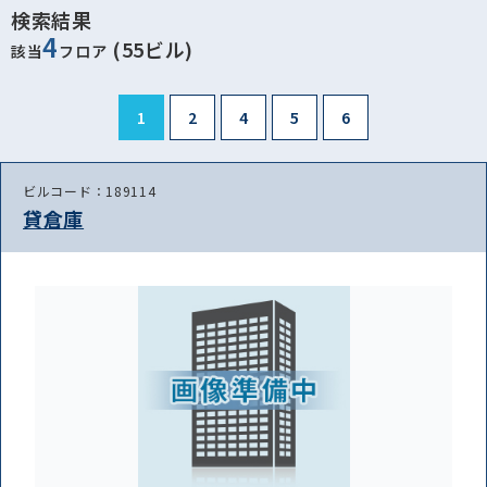
検索結果
4
(55ビル)
該当
フロア
1
2
4
5
6
ビルコード：189114
貸倉庫