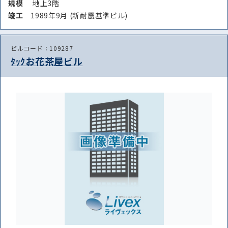
規模
地上3階
竣⼯
1989年9月 (新耐震基準ビル)
ビルコード：109287
ﾀｯｸお花茶屋ビル