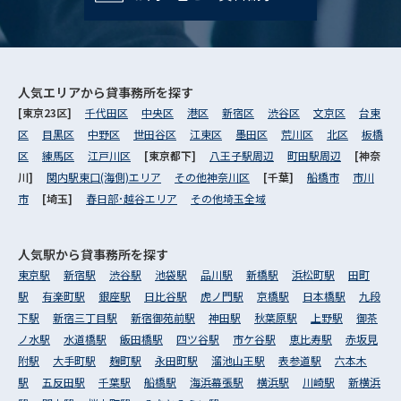
人気エリアから
貸事務所を探す
[東京23区]
千代田区
中央区
港区
新宿区
渋谷区
文京区
台東
区
目黒区
中野区
世田谷区
江東区
墨田区
荒川区
北区
板橋
区
練馬区
江戸川区
[東京都下]
八王子駅周辺
町田駅周辺
[神奈
川]
関内駅東口(海側)エリア
その他神奈川区
[千葉]
船橋市
市川
市
[埼玉]
春日部･越谷エリア
その他埼玉全域
人気駅から
貸事務所を探す
東京駅
新宿駅
渋谷駅
池袋駅
品川駅
新橋駅
浜松町駅
田町
駅
有楽町駅
銀座駅
日比谷駅
虎ノ門駅
京橋駅
日本橋駅
九段
下駅
新宿三丁目駅
新宿御苑前駅
神田駅
秋葉原駅
上野駅
御茶
ノ水駅
水道橋駅
飯田橋駅
四ツ谷駅
市ケ谷駅
恵比寿駅
赤坂見
附駅
大手町駅
麹町駅
永田町駅
溜池山王駅
表参道駅
六本木
駅
五反田駅
千葉駅
船橋駅
海浜幕張駅
横浜駅
川崎駅
新横浜