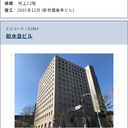
規模
地上12階
竣⼯
2001年12月 (新耐震基準ビル)
ビルコード：62883
如水会ビル