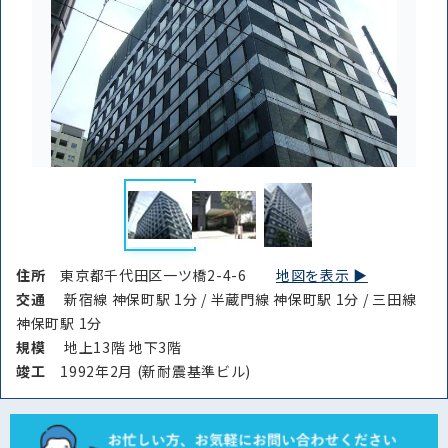
路線・駅
住所
住所
東京都千代田区一ツ橋2-4-6
地図を表示 ▶︎
から探す
から探す
交通
新宿線 神保町駅 1分 / 半蔵門線 神保町駅 1分 / 三田線
神保町駅 1分
規模
地上13階 地下3階
竣⼯
1992年2月 (新耐震基準ビル)
条件を絞り込む