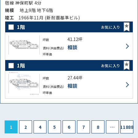
宿線 神保町駅 4分
規模
地上9階 地下6階
竣⼯
1966年11月 (新耐震基準ビル)
1階
お気に入り
41.12坪
坪数
相談
賃料（共益費込）
坪単価
1階
お気に入り
27.44坪
坪数
相談
賃料（共益費込）
坪単価
1
2
4
5
6
7
8
…
11888