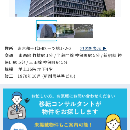
御蔵島村(0)
八丈島八丈町(0)
青ヶ島村(0)
小笠原村(0)
住所
東京都千代田区一ツ橋1-2-2
地図を表示 ▶︎
交通
東西線 竹橋駅 1分 / 半蔵門線 神保町駅 5分 / 新宿線 神
保町駅 5分 / 三田線 神保町駅 5分
規模
地上16階 地下4階
竣⼯
1970年10月 (新耐震基準ビル)