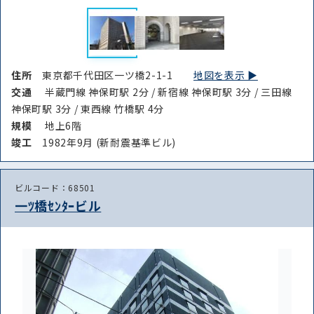
住所
東京都千代田区一ツ橋2-1-1
地図を表示 ▶︎
交通
半蔵門線 神保町駅 2分 / 新宿線 神保町駅 3分 / 三田線
神保町駅 3分 / 東西線 竹橋駅 4分
規模
地上6階
竣⼯
1982年9月 (新耐震基準ビル)
ビルコード：68501
一ﾂ橋ｾﾝﾀｰビル