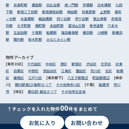
駅
有楽町駅
銀座駅
日比谷駅
虎ノ門駅
京橋駅
日本橋駅
九段
下駅
新宿三丁目駅
新宿御苑前駅
神田駅
秋葉原駅
上野駅
御茶
ノ水駅
水道橋駅
飯田橋駅
四ツ谷駅
市ケ谷駅
恵比寿駅
赤坂見
附駅
大手町駅
麹町駅
永田町駅
溜池山王駅
表参道駅
六本木
駅
五反田駅
千葉駅
船橋駅
海浜幕張駅
横浜駅
川崎駅
新横浜
駅
関内駅
桜木町駅
みなとみらい駅
物件アーカイブ
[東京23区]
千代田区
中央区
港区
新宿区
渋谷区
文京区
台東
区
目黒区
中野区
世田谷区
江東区
墨田区
荒川区
北区
板橋
区
練馬区
江戸川区
[東京都下]
八王子駅周辺
町田駅周辺
[神奈
川]
関内駅東口(海側)エリア
その他神奈川区
[千葉]
船橋市
市川
市
[埼玉]
春日部･越谷エリア
その他埼玉全域
00
↑チェックを入れた物件
件をまとめて
MENU
お気に入り
お問い合わせ