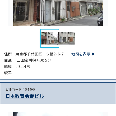
住所
東京都千代田区一ツ橋2-6-7
地図を表示 ▶︎
交通
三田線 神保町駅 5分
規模
地上4階
竣⼯
ビルコード：54409
日本教育会館ビル