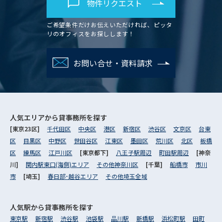
物件リクエスト
ご希望条件だけお伝えいただければ、ピッタ
リのオフィスをお探しします！
お問い合せ・資料請求
人気エリアから
貸事務所を探す
[東京23区]
千代田区
中央区
港区
新宿区
渋谷区
文京区
台東
区
目黒区
中野区
世田谷区
江東区
墨田区
荒川区
北区
板橋
区
練馬区
江戸川区
[東京都下]
八王子駅周辺
町田駅周辺
[神奈
川]
関内駅東口(海側)エリア
その他神奈川区
[千葉]
船橋市
市川
市
[埼玉]
春日部･越谷エリア
その他埼玉全域
人気駅から
貸事務所を探す
東京駅
新宿駅
渋谷駅
池袋駅
品川駅
新橋駅
浜松町駅
田町