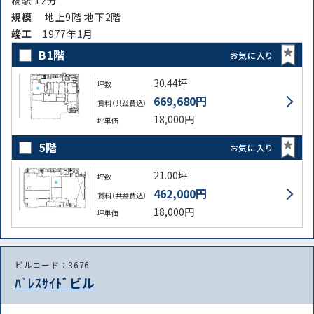
規模
地上9階 地下2階
竣⼯
1977年1月
B1階
お気に入り
30.44坪
坪数
669,680円
賃料（共益費込）
18,000円
坪単価
5階
お気に入り
21.00坪
坪数
462,000円
賃料（共益費込）
18,000円
坪単価
ビルコード：3676
ﾊﾟﾚｽｻｲﾄﾞビル