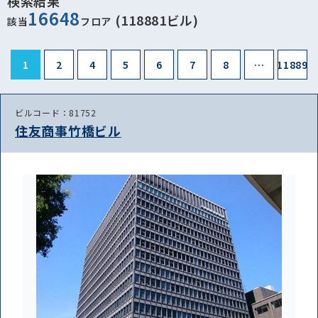
検索結果
葛飾区(145)
江戸川区(208)
八王子市(314)
16648
(118881ビル)
該当
フロア
立川市(167)
武蔵野市(105)
三鷹市(38)
青梅市(2)
府中市(105)
昭島市(46)
調布市(57)
1
2
4
5
6
7
8
…
11889
町田市(125)
小金井市(4)
小平市(39)
ビルコード：81752
日野市(54)
東村山市(61)
国分寺市(35)
住友商事竹橋ビル
国立市(57)
福生市(4)
狛江市(7)
東大和市(21)
清瀬市(14)
東久留米市(3)
武蔵村山市(8)
多摩市(66)
稲城市(17)
羽村市(4)
あきる野市(7)
西東京市(45)
西多摩郡瑞穂町(2)
西多摩郡日の出町(0)
西多摩郡檜原村(0)
西多摩郡奥多摩町(0)
大島町(0)
利島村(0)
新島村(0)
神津島村(0)
三宅島三宅村(0)