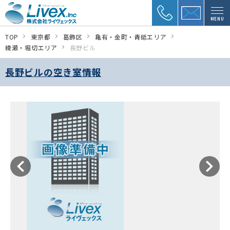
MENU
TOP
東京都
葛飾区
亀有・金町・青砥エリア
綾瀬・堀切エリア
長野ビル
長野ビルの空き室情報