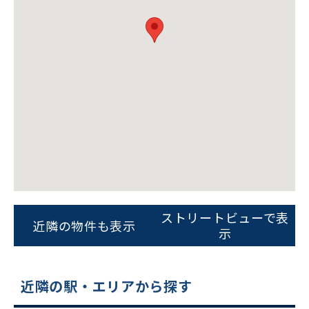
ビルコード：
172272
をお伝えいただくと
スムーズにご案内できます
ストリートビューで表
近隣の物件も表示
0120-620-213
示
平日 9:00〜18:00
近隣の駅・エリアから探す
電話でお問い合わせ