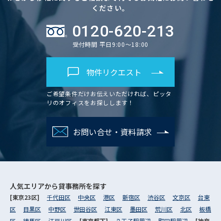
ください。
0120-620-213
受付時間 平日9:00～18:00
物件リクエスト
ご希望条件だけお伝えいただければ、ピッタ
リのオフィスをお探しします！
お問い合せ・資料請求
人気エリアから
貸事務所を探す
[東京23区]
千代田区
中央区
港区
新宿区
渋谷区
文京区
台東
区
目黒区
中野区
世田谷区
江東区
墨田区
荒川区
北区
板橋
区
練馬区
江戸川区
[東京都下]
八王子駅周辺
町田駅周辺
[神奈