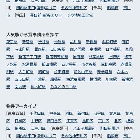
川]
関内駅東口(海側)エリア
その他神奈川区
[千葉]
船橋市
市川
市
[埼玉]
春日部･越谷エリア
その他埼玉全域
人気駅から
貸事務所を探す
東京駅
新宿駅
渋谷駅
池袋駅
品川駅
新橋駅
浜松町駅
田町
駅
有楽町駅
銀座駅
日比谷駅
虎ノ門駅
京橋駅
日本橋駅
九段
下駅
新宿三丁目駅
新宿御苑前駅
神田駅
秋葉原駅
上野駅
御茶
ノ水駅
水道橋駅
飯田橋駅
四ツ谷駅
市ケ谷駅
恵比寿駅
赤坂見
附駅
大手町駅
麹町駅
永田町駅
溜池山王駅
表参道駅
六本木
駅
五反田駅
千葉駅
船橋駅
海浜幕張駅
横浜駅
川崎駅
新横浜
駅
関内駅
桜木町駅
みなとみらい駅
物件アーカイブ
[東京23区]
千代田区
中央区
港区
新宿区
渋谷区
文京区
台東
区
目黒区
中野区
世田谷区
江東区
墨田区
荒川区
北区
板橋
区
練馬区
江戸川区
[東京都下]
八王子駅周辺
町田駅周辺
[神奈
川]
関内駅東口(海側)エリア
その他神奈川区
[千葉]
船橋市
市川