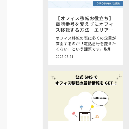
【オフィス移転お役立ち】
電話番号を変えずにオフィ
ス移転する方法｜エリア制
限とクラウドPBXの活用
オフィス移転の際に多くの企業が
直面するのが「電話番号を変えた
くない」という課題です。取引先
や顧客に周知する負担や営業機会
2025.08.21
損失を避けるためにも、移転の際
に電話番号を維持できるかどうか
は大きな検討ポイントとなりま
す。 本記事では、電話番号を変
えずに移転する方法と番号が変わ
らないエリア範囲、エリア外でも
番号を維持できるサービスについ
て解説します。 ご相談は無料！
お