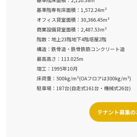
基準階床面積：2,120.38m²
基準階専有床面積：1,572.24m²
オフィス貸室面積：30,366.45m²
商業設備貸室面積：2,487.53m²
階数：地上23階地下4階塔屋2階
構造：鉄骨造・鉄骨鉄筋コンクリート造
最高高さ：113.025m
竣工：1995年10月
床荷重：500kg/m²(OAフロアは300kg/m²)
駐車場：187台(自走式161台・機械式26台)
テナント募集の