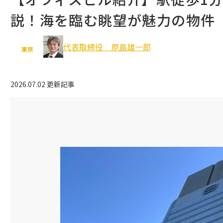
説！海を臨む眺望が魅力の物件
豊島区
北区
板橋区
立川市
代表取締役 原島雄一郎
武蔵野市
八王子市
東京
多摩市
2026.07.02 更新記事