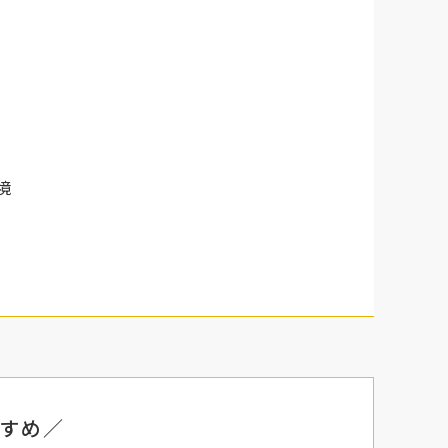
境
すめ／