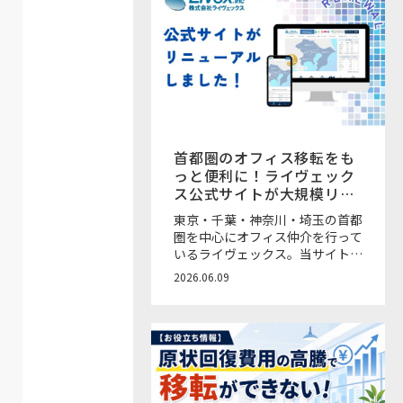
首都圏のオフィス移転をも
っと便利に！ライヴェック
ス公式サイトが大規模リニ
ューアル
東京・千葉・神奈川・埼玉の首都
圏を中心にオフィス仲介を行って
いるライヴェックス。当サイト
「OFFICE&（オフィスアン
2026.06.09
ド）」を運営するオフィス移転仲
介会社です！ このたび、ライヴ
ェックスの公式サイトが大規模リ
ニューアルをいたしました。さら
に見やすく、物件の検索やお問い
合わせがしやすくなっています。
また、希望条件に合う新着物件が