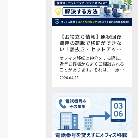
随時メールで届く新機能
【お役立ち情報】原状回復
費用の高騰で移転ができな
い！居抜き・セットアッ
プ・オフィス時間貸しサー
オフィス移転の仲介をする際に、
ビスで解決する方法
近年お客様からよくご相談される
ことがあります。それは、「原状
回復費用が予想以上に高い」「移
2026.04.23
転したいけど、退去コストが重く
て踏み切れない」という声です。
近年の物価高上昇に伴う原状回復
費用の高騰に加え、人員の増加や
出社率の上昇による会議室不足・
座席不足といった課題も増えてき
ている状況です。本来であれば移
転や増床で解決したいところで