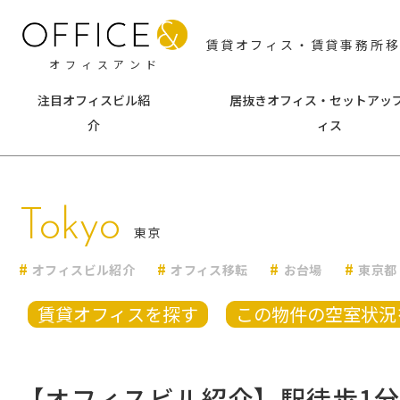
賃貸オフィス・賃貸事務所
オフィスアンド
注目オフィスビル紹
居抜きオフィス・セットアッ
介
ィス
東京
神
Tokyo
千代田区
中央区
横浜
東京
港区
新宿区
みな
オフィスビル紹介
オフィス移転
お台場
東京都
渋谷区
文京区
海老
台東区
墨田区
その
賃貸オフィスを探す
この物件の空室状況
江東区
品川区
目黒区
大田区
【オフィスビル紹介】駅徒歩1
世田谷区
中野区