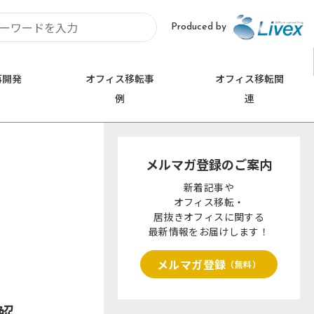
Produced by
再開発
オフィス移転事
オフィス移転関
例
連
お問い合わせ
埼玉
0120-620-213
メルマガ登録のご案内
久喜市
さいたま市
新着記事や
オフィス移転・
居抜きオフィスに関する
最新情報をお届けします！
メルマガ登録
（無料）
解