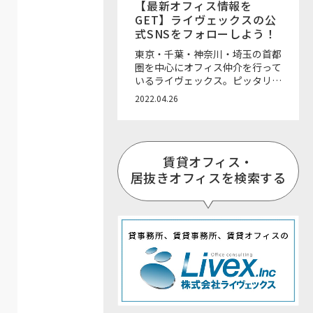
【最新オフィス情報を
GET】ライヴェックスの公
式SNSをフォローしよう！
東京・千葉・神奈川・埼玉の首都
圏を中心にオフィス仲介を行って
いるライヴェックス。ピッタリな
オフィスのご紹介・仲介はもちろ
2022.04.26
ん、内装工事やレイアウトデザイ
ンのご相談、お引越しや退去後の
ご相談までワンストップで一括サ
ポート可能なところが魅力です！
賃貸オフィス・
ライヴェックスでは、各SNSで
様々なオフィス情報を発信してい
居抜きオフィスを検索する
ます。お好きなSNSをフォローし
て、最新のオフィス移転情報