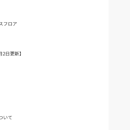
スフロア
月2日更新】
ついて