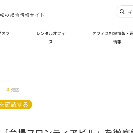
移転の総合情報サイト
プオフ
レンタルオフィ
オフィス相場情報・
ス
情報
奈川
千葉
新横浜
千葉市中央区
幕張
とみらい
川崎
浦安市
港区
名
その他横浜市
他川崎市
を確認する
分「台場フロンティアビル」を徹底