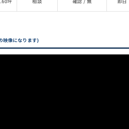
5.60坪
相談
確認 / 無
即日
平日 9:00〜18:00
の映像になります)