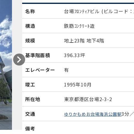
名称
台場ﾌﾛﾝﾃｨｱビル
(ビルコード：1
構造
鉄筋ｺﾝｸﾘｰﾄ造
規模
地上23階 地下4階
基準階面積
396.33坪
エレベーター
有
竣工
1995年10月
所在地
東京都港区台場2-3-2
交通
3分
ゆりかもめお台場海浜公園駅
備考