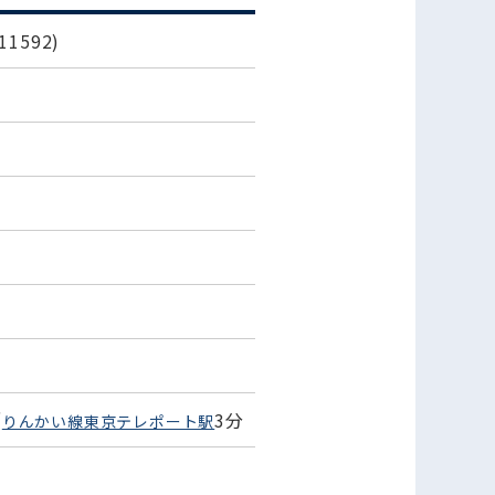
1592)
／
3分
りんかい線東京テレポート駅