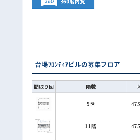
360度内覧
台場ﾌﾛﾝﾃｨｱビルの募集フロア
間取り図
階数
5階
47
11階
47