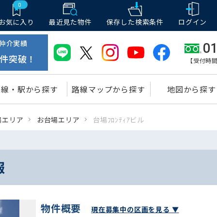
0
お気に入り
最近見た物件
保存した
検索条件
ログイン
仲介実績
01
件突破！
【受付時間
路線・駅から探す
路線マップから探す
地図から探す
場エリア
お台場エリア
台場ﾌﾛﾝﾃｨｱビル
報
物件概要
現在募集中の区画を見る ▼