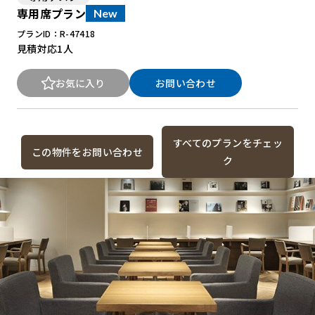
専用席プラン
New
プランID：R-47418
New Office Styleとは
見積対応
1人
お知らせ
お気に入り
お問い合わせ
よくある質問
すべてのプランをチェッ
この物件をお問い合わせ
ク