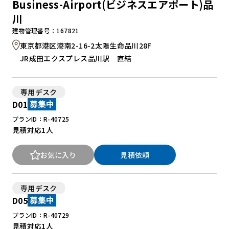
Business-Airport(ビジネスエアポート)品
川
建物管理番号：167821
東京都港区港南2-16-2太陽生命品川28F
JR成田エクスプレス品川駅 直結
専用デスク
D01
募集中
プランID：R-40725
見積対応
1人
お気に入り
見積依頼
専用デスク
D05
募集中
プランID：R-40729
見積対応
1人