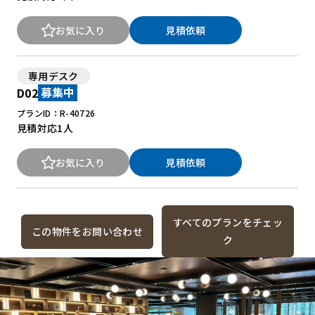
お気に入り
見積依頼
専用デスク
D02
募集中
プランID：R-40726
見積対応
1人
お気に入り
見積依頼
すべてのプランをチェッ
この物件をお問い合わせ
ク