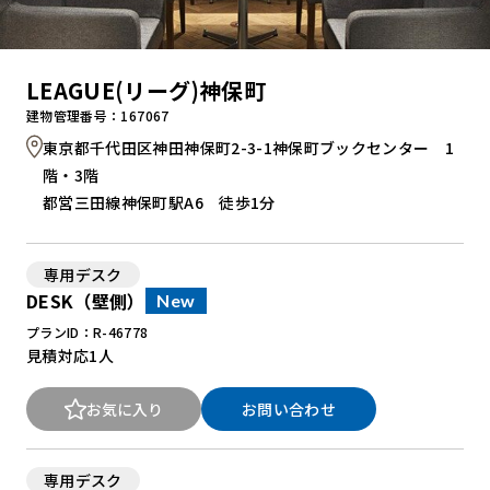
LEAGUE(リーグ)神保町
建物管理番号：167067
東京都千代田区神田神保町2-3-1神保町ブックセンター 1
階・3階
都営三田線神保町駅A6 徒歩1分
専用デスク
DESK（壁側）
New
プランID：R-46778
見積対応
1人
お気に入り
お問い合わせ
専用デスク