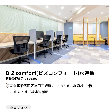
キャンペーンから探す
ブランドから探す
オフィススタイルから探す
0120-999-076
BIZ comfort(ビズコンフォート)水道橋
受付時間 平日9:00～18:00
建物管理番号：179397
東京都千代田区神田三崎町2-17-8ドメス水道橋 2階
お問い合わせフォーム
JR中央・総武線水道橋駅
専用デスク