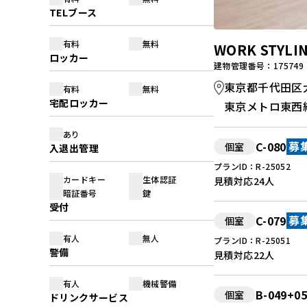
TELブース
有料
無料
WORK STY
ロッカー
建物管理番号：175749
東京都千代田区大手町
有料
無料
宅配ロッカー
東京メトロ東西
あり
C-080
個室
募
入退出管理
プランID：R-25052
カードキー
生体認証
見積対応
24人
暗証番号
鍵
受付
C-079
個室
募
有人
無人
プランID：R-25051
警備
見積対応
22人
有人
機械警備
B-049+0
個室
ドリンクサービス