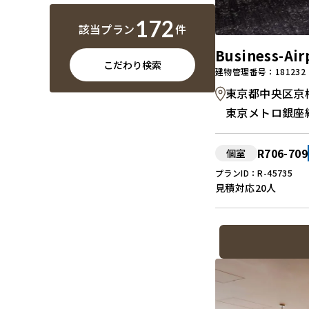
172
該当プラン
件
Business-
こだわり検索
建物管理番号：181232
東京都中央区京橋2-7
東京メトロ銀座
R706-709
個室
プランID：R-45735
見積対応
20人