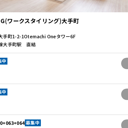
LING(ワークスタイリング)大手町
1-2-1Otemachi Oneタワー6F
線大手町駅 直結
集中
集中
50+063+064
募集中