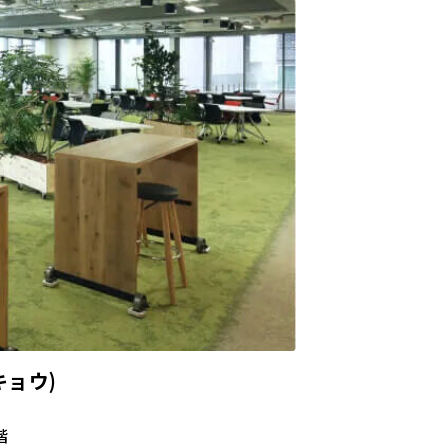
ウキョウ)
階