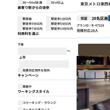
30～50㎡未満
50㎡以上
東京メトロ東西
最寄り駅からの徒歩
20名区画
個室
駅直結
駅徒歩1分以内
駅徒歩3分以内
駅徒歩5分以内
プランID：R-47226
駅徒歩7分以内
駅徒歩10分以内
見積対応
20人
利用料を選ぶ
下限
上限
見積対応物件を除外
キャンペーン
実施中
ワーキングスタイル
コワーキング・ラウンジ
バーチャルオフィス