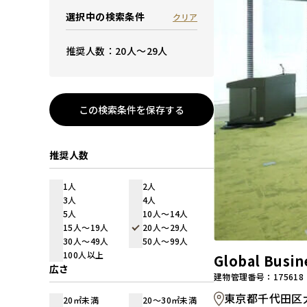
選択中の検索条件
クリア
推奨人数：20人～29人
この検索条件を保存する
推奨人数
1人
2人
3人
4人
5人
10人～14人
15人～19人
20人～29人
30人～49人
50人～99人
100人以上
Global Bu
広さ
建物管理番号：175618
東京都千代田区大
20㎡未満
20～30㎡未満