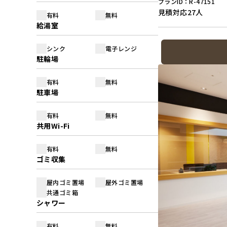
プランID：R-47151
見積対応
27人
有料
無料
給湯室
シンク
電子レンジ
駐輪場
有料
無料
駐車場
有料
無料
共用Wi-Fi
有料
無料
ゴミ収集
屋内ゴミ置場
屋外ゴミ置場
共通ゴミ箱
シャワー
有料
無料