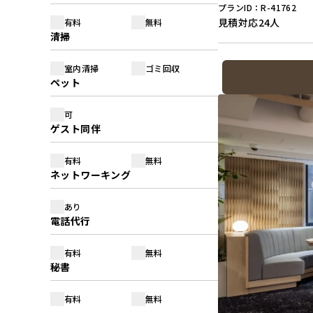
プランID：R-41762
見積対応
24人
有料
無料
清掃
室内清掃
ゴミ回収
ペット
可
ゲスト同伴
有料
無料
ネットワーキング
あり
電話代行
有料
無料
秘書
有料
無料