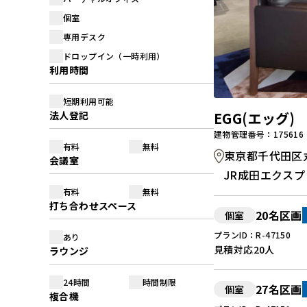
個室
専用デスク
ドロップイン（一時利用）
利用時間
短期利用可能
法人登記
EGG(エッグ)
建物管理番号：175616
有料
無料
東京都千代田区丸
会議室
JR成田エクス
有料
無料
打ち合わせスペース
20名区画
個室
プランID：R-47150
あり
見積対応
20人
ラウンジ
24時間
時間制限
27名区画
個室
複合機