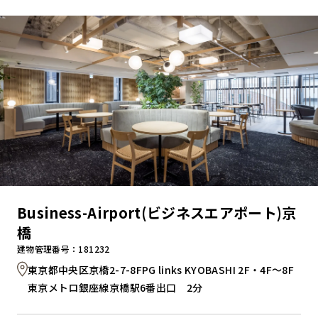
キャンペーンから探す
ブランドから探す
オフィススタイルから探す
0120-999-076
Business-Airport(ビジネスエアポート)京
受付時間 平日9:00～18:00
橋
建物管理番号：181232
お問い合わせフォーム
東京都中央区京橋2-7-8FPG links KYOBASHI 2F・4F～8F
東京メトロ銀座線京橋駅6番出口 2分