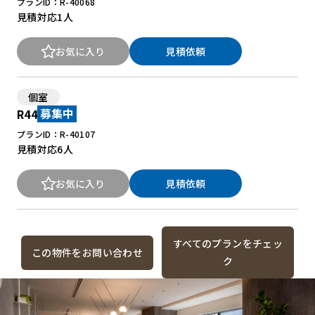
プランID：R-40068
見積対応
1人
お気に入り
見積依頼
個室
R44
募集中
プランID：R-40107
見積対応
6人
お気に入り
見積依頼
すべてのプランをチェッ
この物件をお問い合わせ
ク