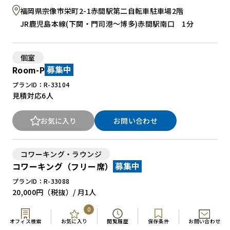
福岡県宗像市栄町2-1赤間駅第二自転車駐車場2階
JR鹿児島本線(下関・門司港～博多)赤間駅南口 1分
個室
Room-P
募集中
プランID：R-33104
見積対応
6人
お気に入り
お問い合わせ
コワーキング・ラウンジ
コワーキング（フリー席）
募集中
プランID：R-33088
20,000円
（税抜）/ 月
1人
22,000円（税込）
0
オフィス検索
お気に入り
閲覧履歴
保存条件
お問い合わせ
お気に入り
お問い合わせ