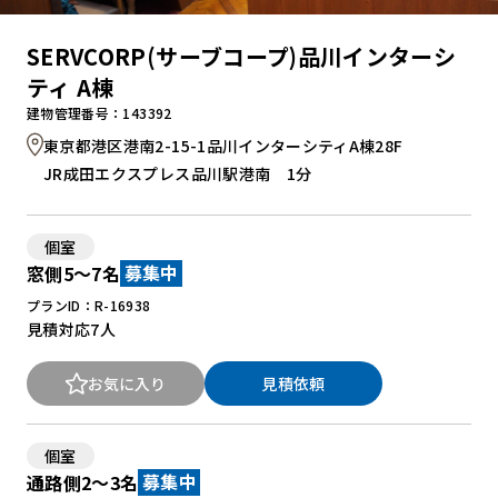
SERVCORP(サーブコープ)品川インターシ
ティ A棟
建物管理番号：143392
東京都港区港南2-15-1品川インターシティA棟28F
JR成田エクスプレス品川駅港南 1分
個室
窓側5～7名
募集中
プランID：R-16938
見積対応
7人
お気に入り
見積依頼
個室
通路側2～3名
募集中