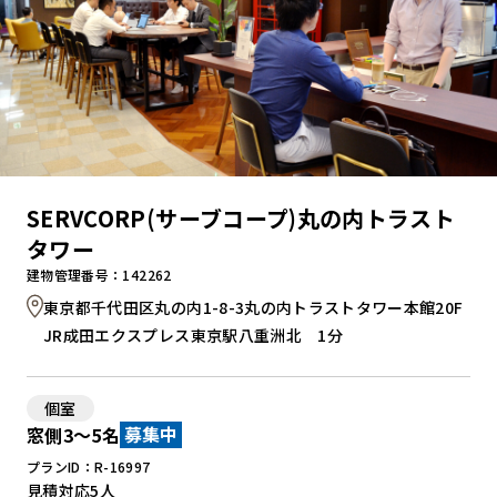
SERVCORP(サーブコープ)丸の内トラスト
タワー
建物管理番号：142262
東京都千代田区丸の内1-8-3丸の内トラストタワー本館20F
JR成田エクスプレス東京駅八重洲北 1分
個室
窓側3～5名
募集中
プランID：R-16997
見積対応
5人