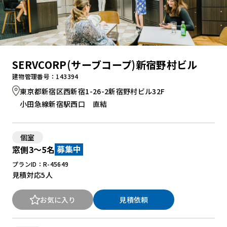
SERVCORP(サーブコープ)新宿野村ビル
建物管理番号：143394
東京都新宿区西新宿1-26-2新宿野村ビル32F
小田急線新宿駅西口 直結
個室
窓側3～5名
募集中
プランID：R-45649
見積対応
5人
お気に入り
見積依頼