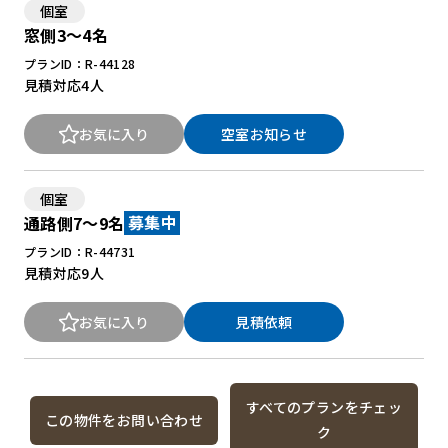
個室
窓側3～4名
プランID：R-44128
見積対応
4人
お気に入り
空室お知らせ
個室
通路側7～9名
募集中
プランID：R-44731
見積対応
9人
お気に入り
見積依頼
すべてのプランをチェッ
この物件をお問い合わせ
ク