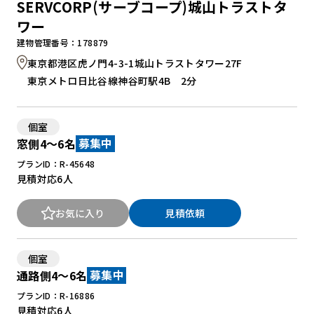
SERVCORP(サーブコープ)城山トラストタ
ワー
建物管理番号：178879
東京都港区虎ノ門4-3-1城山トラストタワー27F
東京メトロ日比谷線神谷町駅4B 2分
個室
窓側4～6名
募集中
プランID：R-45648
見積対応
6人
お気に入り
見積依頼
個室
通路側4～6名
募集中
プランID：R-16886
見積対応
6人