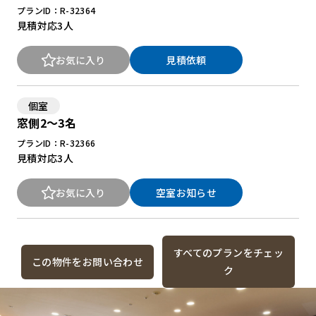
プランID：R-32364
見積対応
3人
お気に入り
見積依頼
個室
窓側2～3名
プランID：R-32366
見積対応
3人
お気に入り
空室お知らせ
すべてのプランをチェッ
この物件をお問い合わせ
ク