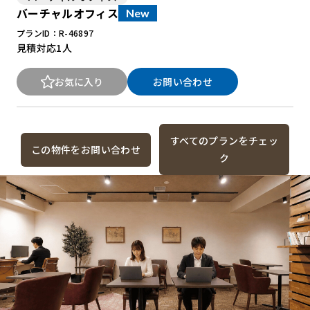
バーチャルオフィス
New
プランID：R-46897
New Office Styleとは
見積対応
1人
お知らせ
お気に入り
お問い合わせ
よくある質問
すべてのプランをチェッ
この物件をお問い合わせ
ク