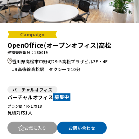
Campaign
OpenOffice(オープンオフィス)高松
建物管理番号：180019
香川県高松市中野町29-5高松プラザビル3F・4F
JR高徳線高松駅 タクシーで10分
バーチャルオフィス
バーチャルオフィス
募集中
プランID：R-17918
見積対応
1人
お気に入り
お問い合わせ