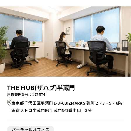
キャンペーンから探す
ブランドから探す
オフィススタイルから探す
0120-999-076
THE HUB(ザハブ)半蔵門
受付時間 平日9:00～18:00
建物管理番号：175574
東京都千代田区平河町1-3-6BIZMARKS 麹町 2・3・5・6階
お問い合わせフォーム
東京メトロ半蔵門線半蔵門駅1番出口 3分
バーチャルオフィス