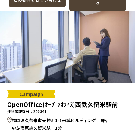
ク
Campaign
OpenOffice(ｵｰﾌﾟﾝｵﾌｨｽ)西鉄久留米駅前
建物管理番号：200341
福岡県久留米市天神町1-1米城ビルディング 9階
ゆふ高原線久留米駅 1分