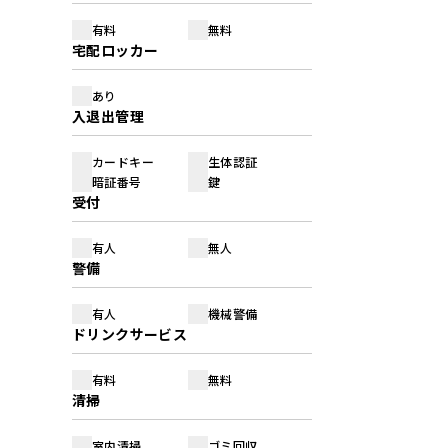
有料
無料
宅配ロッカー
あり
入退出管理
カードキー
生体認証
暗証番号
鍵
受付
有人
無人
警備
有人
機械警備
ドリンクサービス
有料
無料
清掃
室内清掃
ゴミ回収