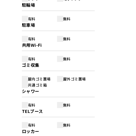
駐輪場
有料
無料
駐車場
有料
無料
共用Wi-Fi
有料
無料
ゴミ収集
屋内ゴミ置場
屋外ゴミ置場
共通ゴミ箱
シャワー
有料
無料
TELブース
有料
無料
ロッカー