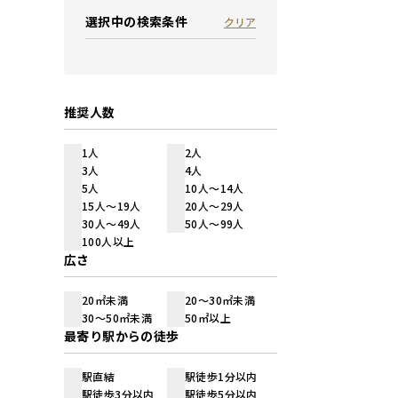
選択中の検索条件
クリア
推奨人数
1人
2人
3人
4人
5人
10人～14人
15人～19人
20人～29人
30人～49人
50人～99人
100人以上
広さ
20㎡未満
20～30㎡未満
30～50㎡未満
50㎡以上
最寄り駅からの徒歩
駅直結
駅徒歩1分以内
駅徒歩3分以内
駅徒歩5分以内