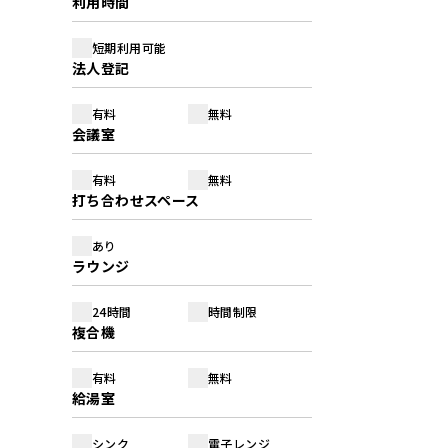
利用時間
短期利用可能
法人登記
有料
無料
会議室
有料
無料
打ち合わせスペース
あり
ラウンジ
24時間
時間制限
複合機
有料
無料
給湯室
シンク
電子レンジ