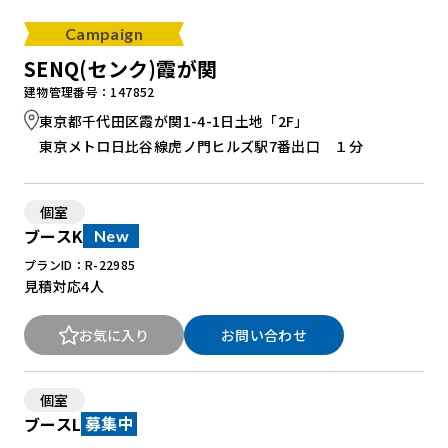
Campaign
SENQ(センク)霞が関
建物管理番号：147852
東京都千代田区霞が関1-4-1日土地「2F」
東京メトロ日比谷線虎ノ門ヒルズ駅7番出口 １分
個室
ブースK
New
プランID：R-22985
見積対応
4人
お気に入り
お問い合わせ
個室
ブースL
募集中