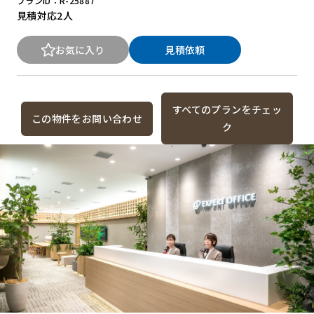
プランID：R-25887
見積対応
2人
お気に入り
見積依頼
すべてのプランをチェッ
この物件をお問い合わせ
ク