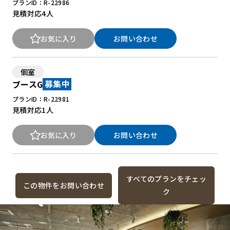
プランID：R-22986
見積対応
4人
お気に入り
お問い合わせ
個室
ブースG
募集中
プランID：R-22981
見積対応
1人
お気に入り
お問い合わせ
すべてのプランをチェッ
この物件をお問い合わせ
ク