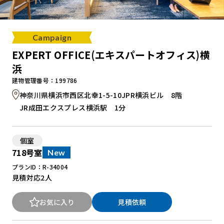
Campaign
EXPERT OFFICE(エキスパートオフィス)横
浜
建物管理番号：199786
神奈川県横浜市西区北幸1-5-10JPR横浜ビル 8階
JR成田エクスプレス横浜駅 1分
個室
718号室
New
プランID：R-34004
見積対応
2人
お気に入り
見積依頼