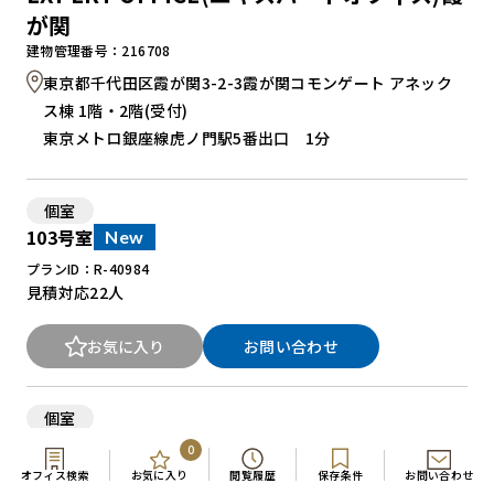
が関
建物管理番号：216708
東京都千代田区霞が関3-2-3霞が関コモンゲート アネック
ス棟 1階・2階(受付)
東京メトロ銀座線虎ノ門駅5番出口 1分
個室
103号室
New
プランID：R-40984
見積対応
22人
お気に入り
お問い合わせ
個室
101号室
募集中
0
オフィス検索
プランID：R-40986
お気に入り
閲覧履歴
保存条件
お問い合わせ