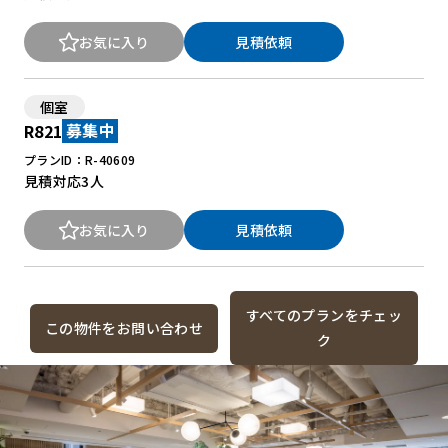
お気に入り
見積依頼
個室
R821
募集中
プランID：R-40609
見積対応
3人
お気に入り
見積依頼
すべてのプランをチェッ
この物件をお問い合わせ
ク