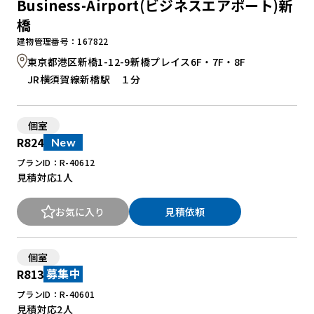
Business-Airport(ビジネスエアポート)新
橋
建物管理番号：167822
東京都港区新橋1-12-9新橋プレイス6F・7F・8F
JR横須賀線新橋駅 １分
個室
R824
New
プランID：R-40612
見積対応
1人
お気に入り
見積依頼
個室
R813
募集中
プランID：R-40601
見積対応
2人