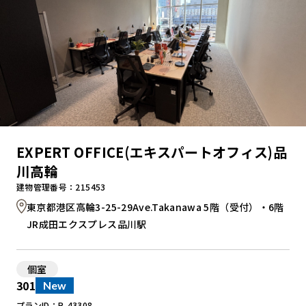
EXPERT OFFICE(エキスパートオフィス)品
川高輪
建物管理番号：215453
東京都港区高輪3-25-29Ave.Takanawa 5階（受付）・6階
JR成田エクスプレス品川駅
個室
301
New
プランID：R-43308