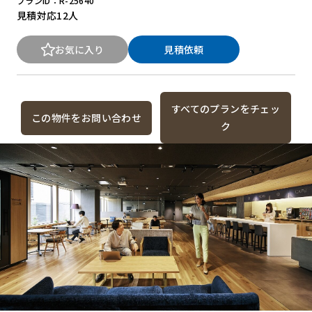
プランID：R-25640
見積対応
12人
お気に入り
見積依頼
すべてのプランをチェッ
この物件をお問い合わせ
ク