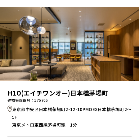
キャンペーンから探す
ブランドから探す
オフィススタイルから探す
0120-999-076
H1O(エイチワンオー)日本橋茅場町
受付時間 平日9:00～18:00
建物管理番号：175705
東京都中央区日本橋茅場町2-12-10PMOEX日本橋茅場町2～
お問い合わせフォーム
5F
東京メトロ東西線茅場町駅 1分