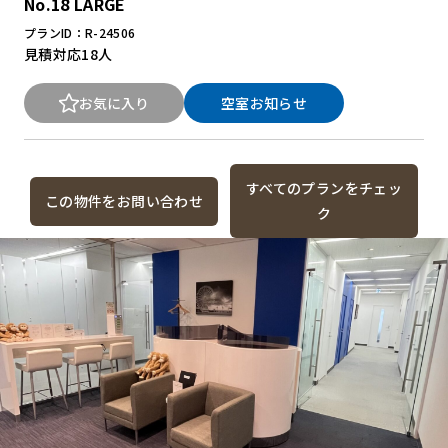
No.18 LARGE
プランID：R-24506
見積対応
18人
お気に入り
空室お知らせ
すべてのプランをチェッ
この物件をお問い合わせ
ク