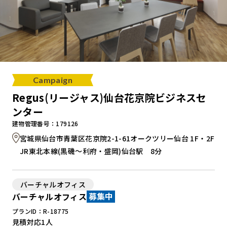
Campaign
Regus(リージャス)仙台花京院ビジネスセ
ンター
建物管理番号：179126
宮城県仙台市青葉区花京院2-1-61オークツリー仙台 1F・2F
JR東北本線(黒磯～利府・盛岡)仙台駅 8分
バーチャルオフィス
バーチャルオフィス
募集中
プランID：R-18775
見積対応
1人