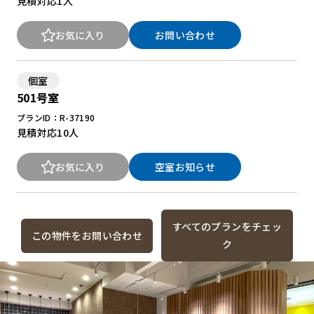
見積対応
1人
お気に入り
お問い合わせ
個室
501号室
プランID：R-37190
見積対応
10人
お気に入り
空室お知らせ
すべてのプランをチェッ
この物件をお問い合わせ
ク