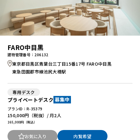
FARO中目黒
建物管理番号：206132
東京都目黒区青葉台三丁目15番17号 FARO中目黒
東急田園都市線池尻大橋駅
専用デスク
プライベートデスク
募集中
プランID：R-35379
150,000円
（税抜）/ 月
2人
165,000円（税込）
お気に入り
内覧希望