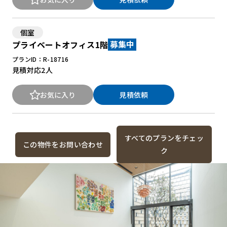
個室
プライベートオフィス1階
募集中
プランID：R-18716
見積対応
2人
お気に入り
見積依頼
すべてのプランをチェッ
この物件をお問い合わせ
ク