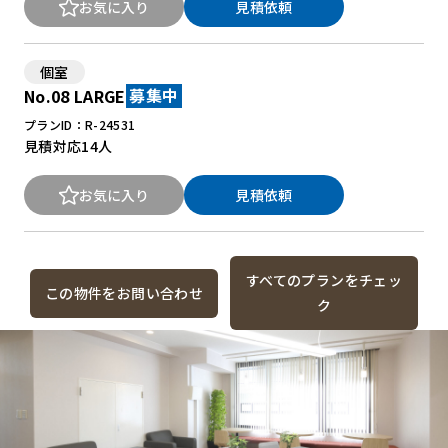
お気に入り
見積依頼
個室
No.08 LARGE
募集中
プランID：R-24531
見積対応
14人
お気に入り
見積依頼
すべてのプランをチェッ
この物件をお問い合わせ
ク