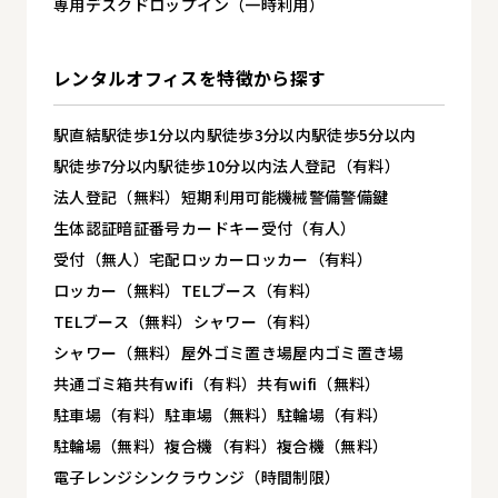
専用デスク
ドロップイン（一時利用）
レンタルオフィスを
特徴から探す
駅直結
駅徒歩1分以内
駅徒歩3分以内
駅徒歩5分以内
駅徒歩7分以内
駅徒歩10分以内
法人登記（有料）
法人登記（無料）
短期利用可能
機械警備
警備
鍵
生体認証
暗証番号
カードキー
受付（有人）
受付（無人）
宅配ロッカー
ロッカー（有料）
ロッカー（無料）
TELブース（有料）
TELブース（無料）
シャワー（有料）
シャワー（無料）
屋外ゴミ置き場
屋内ゴミ置き場
共通ゴミ箱
共有wifi（有料）
共有wifi（無料）
駐車場（有料）
駐車場（無料）
駐輪場（有料）
駐輪場（無料）
複合機（有料）
複合機（無料）
電子レンジ
シンク
ラウンジ（時間制限）