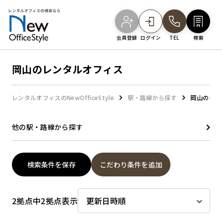
会員登録
ログイン
TEL
検索
岡山のレンタルオフィス
オフィスを探す
レンタルオフィスのNewOfficeStyle
駅・路線から探す
岡山のレン
主要エリアから探す
他の駅・路線から探す
駅・路線から探す
検索条件を保存
こだわり条件を追加
地図から探す
2拠点中2拠点表示