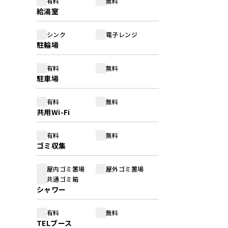
有料
無料
給湯室
シンク
電子レンジ
駐輪場
有料
無料
駐車場
有料
無料
共用Wi-Fi
有料
無料
ゴミ収集
屋内ゴミ置場
屋外ゴミ置場
共通ゴミ箱
シャワー
有料
無料
TELブース