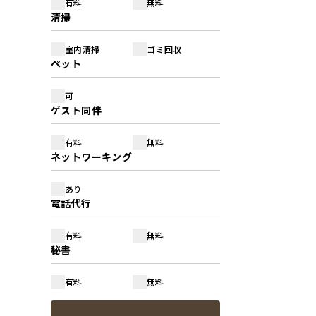
有料
無料
清掃
室内清掃
ゴミ回収
ペット
可
ゲスト同伴
有料
無料
ネットワーキング
あり
電話代行
有料
無料
秘書
有料
無料