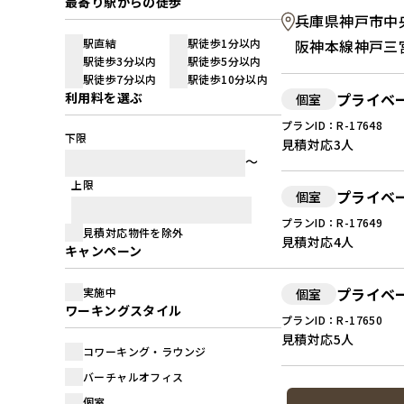
最寄り駅からの徒歩
兵庫県神戸市中央区
駅直結
駅徒歩1分以内
阪神本線神戸三
駅徒歩3分以内
駅徒歩5分以内
駅徒歩7分以内
駅徒歩10分以内
利用料を選ぶ
プライベ
個室
プランID：R-17648
下限
見積対応
3人
上限
プライベ
個室
プランID：R-17649
見積対応物件を除外
見積対応
4人
キャンペーン
プライベ
実施中
個室
ワーキングスタイル
プランID：R-17650
見積対応
5人
コワーキング・ラウンジ
バーチャルオフィス
個室