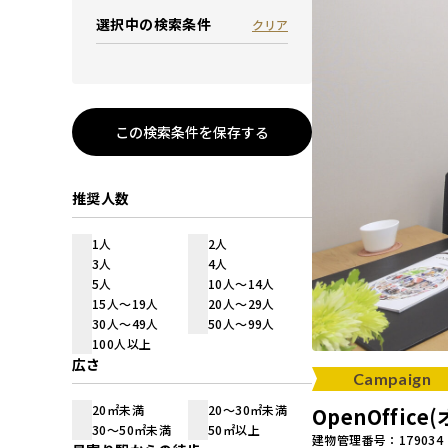
選択中の検索条件
クリア
この検索条件を保存する
推奨人数
1人
2人
3人
4人
5人
10人～14人
15人～19人
20人～29人
30人～49人
50人～99人
100人以上
広さ
Campaign
20㎡未満
20～30㎡未満
OpenOffi
30～50㎡未満
50㎡以上
建物管理番号：179034