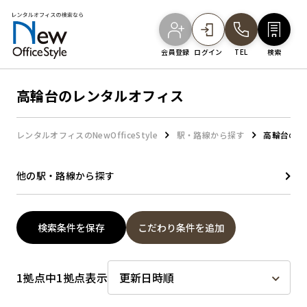
会員登録
ログイン
TEL
検索
高輪台のレンタルオフィス
オフィスを探す
レンタルオフィスのNewOfficeStyle
駅・路線から探す
高輪台のレ
主要エリアから探す
他の駅・路線から探す
駅・路線から探す
検索条件を保存
こだわり条件を追加
地図から探す
1拠点中1拠点表示