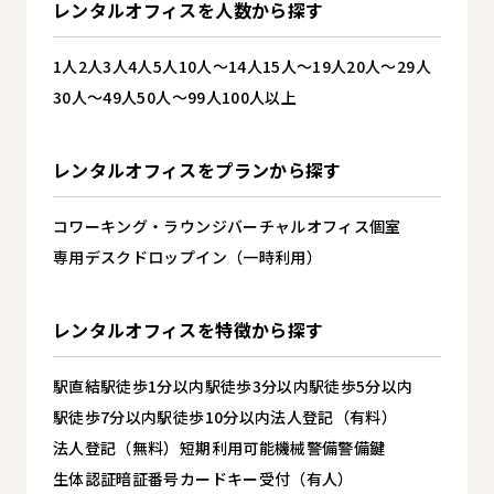
レンタルオフィスを
人数から探す
1人
2人
3人
4人
5人
10人～14人
15人～19人
20人～29人
30人～49人
50人～99人
100人以上
レンタルオフィスを
プランから探す
コワーキング・ラウンジ
バーチャルオフィス
個室
専用デスク
ドロップイン（一時利用）
レンタルオフィスを
特徴から探す
駅直結
駅徒歩1分以内
駅徒歩3分以内
駅徒歩5分以内
駅徒歩7分以内
駅徒歩10分以内
法人登記（有料）
法人登記（無料）
短期利用可能
機械警備
警備
鍵
生体認証
暗証番号
カードキー
受付（有人）