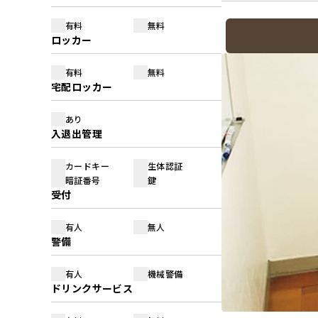
有料
無料
ロッカー
有料
無料
宅配ロッカー
あり
入退出管理
カードキー
生体認証
暗証番号
鍵
受付
有人
無人
警備
有人
機械警備
ドリンクサービス