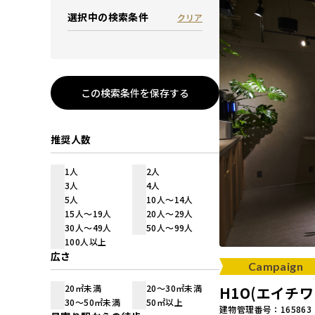
選択中の検索条件
クリア
この検索条件を保存する
推奨人数
1人
2人
3人
4人
5人
10人～14人
15人～19人
20人～29人
30人～49人
50人～99人
100人以上
広さ
Campaign
20㎡未満
20～30㎡未満
H1O(エイチ
30～50㎡未満
50㎡以上
建物管理番号：165863