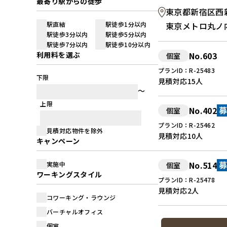
最寄り駅からの徒歩
東京都新宿区西新宿
駅直結
駅徒歩1分以内
東京メトロ丸ノ内
駅徒歩3分以内
駅徒歩5分以内
駅徒歩7分以内
駅徒歩10分以内
利用料を選ぶ
No.603
個室
プランID：R-25483
下限
見積対応
15人
上限
No.402
個室
プランID：R-25462
見積対応物件を除外
見積対応
10人
キャンペーン
No.514
実施中
個室
ワーキングスタイル
プランID：R-25478
見積対応
2人
コワーキング・ラウンジ
バーチャルオフィス
個室