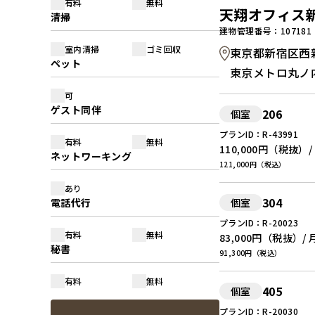
有料
無料
天翔オフィス
清掃
建物管理番号：107181
室内清掃
ゴミ回収
東京都新宿区西新宿
ペット
東京メトロ丸ノ内
可
ゲスト同伴
206
個室
プランID：R-43991
有料
無料
110,000円
（税抜）/
ネットワーキング
121,000円（税込）
あり
304
電話代行
個室
プランID：R-20023
有料
無料
83,000円
（税抜）/ 
秘書
91,300円（税込）
有料
無料
405
個室
プランID：R-20030