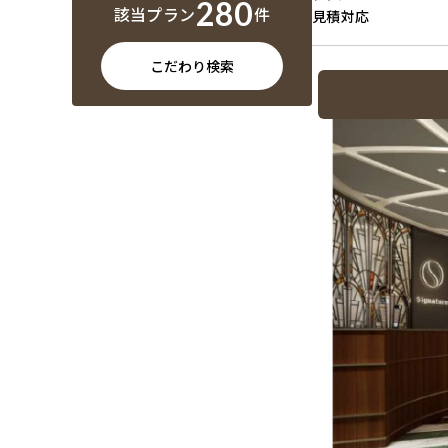
280
該当プラン
件
見積対応
こだわり検索