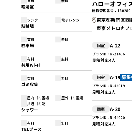
有料
無料
ハローオフィ
給湯室
建物管理番号：180280
東京都新宿区西新
シンク
電子レンジ
駐輪場
東京メトロ丸ノ
有料
無料
A-22
駐車場
個室
プランID：R-21486
有料
無料
見積対応
4人
共用Wi-Fi
A-19
個室
募集
有料
無料
ゴミ収集
プランID：R-44019
見積対応
2人
屋内ゴミ置場
屋外ゴミ置場
共通ゴミ箱
A-20
個室
シャワー
プランID：R-44020
有料
無料
見積対応
4人
TELブース