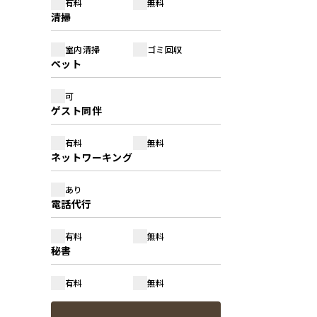
有料
無料
清掃
室内清掃
ゴミ回収
ペット
可
ゲスト同伴
有料
無料
ネットワーキング
あり
電話代行
有料
無料
秘書
有料
無料