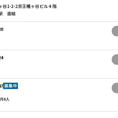
谷1-2-2京王幡ヶ谷ビル４階
駅 直結
20
24
47
募集中
 月
6人