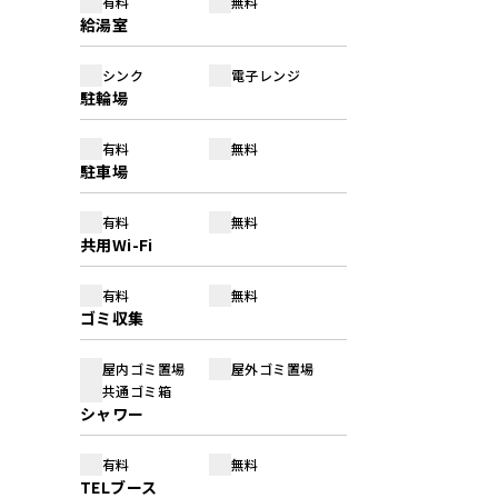
有料
無料
給湯室
シンク
電子レンジ
駐輪場
有料
無料
駐車場
有料
無料
共用Wi-Fi
有料
無料
ゴミ収集
屋内ゴミ置場
屋外ゴミ置場
共通ゴミ箱
シャワー
有料
無料
TELブース