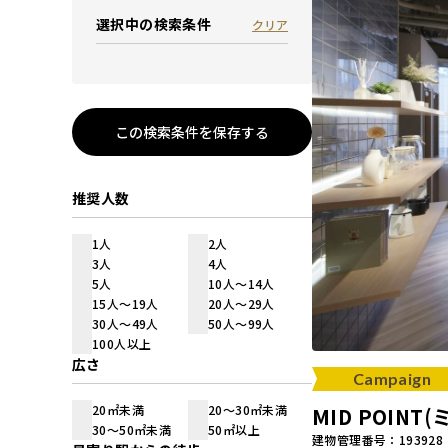
選択中の検索条件
クリア
この検索条件を保存する
推奨人数
1人
2人
3人
4人
5人
10人～14人
15人～19人
20人～29人
30人～49人
50人～99人
100人以上
広さ
Campaign
20㎡未満
20～30㎡未満
MID POIN
30～50㎡未満
50㎡以上
建物管理番号：193928