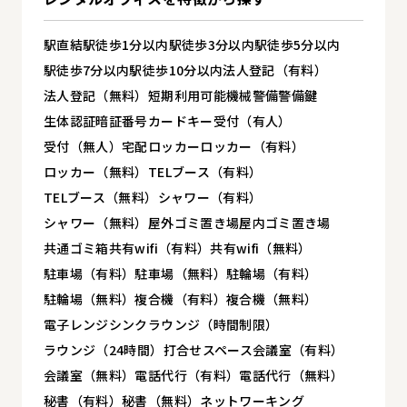
駅直結
駅徒歩1分以内
駅徒歩3分以内
駅徒歩5分以内
駅徒歩7分以内
駅徒歩10分以内
法人登記（有料）
法人登記（無料）
短期利用可能
機械警備
警備
鍵
生体認証
暗証番号
カードキー
受付（有人）
受付（無人）
宅配ロッカー
ロッカー（有料）
ロッカー（無料）
TELブース（有料）
TELブース（無料）
シャワー（有料）
シャワー（無料）
屋外ゴミ置き場
屋内ゴミ置き場
共通ゴミ箱
共有wifi（有料）
共有wifi（無料）
駐車場（有料）
駐車場（無料）
駐輪場（有料）
駐輪場（無料）
複合機（有料）
複合機（無料）
電子レンジ
シンク
ラウンジ（時間制限）
ラウンジ（24時間）
打合せスペース
会議室（有料）
会議室（無料）
電話代行（有料）
電話代行（無料）
秘書（有料）
秘書（無料）
ネットワーキング