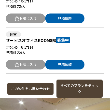
プランID：R-17117
見積対応
5人
お気に入り
見積依頼
個室
サービスオフィスROOM8階
募集中
プランID：R-17116
見積対応
4人
お気に入り
見積依頼
すべてのプランをチェッ
この物件をお問い合わせ
ク