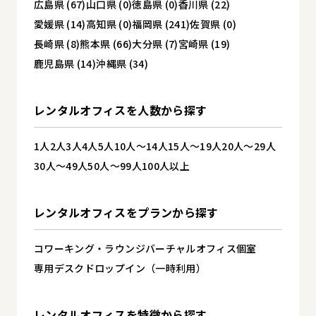
広島県 (67)
山口県 (0)
徳島県 (0)
香川県 (22)
愛媛県 (14)
高知県 (0)
福岡県 (241)
佐賀県 (0)
長崎県 (8)
熊本県 (66)
大分県 (7)
宮崎県 (19)
鹿児島県 (14)
沖縄県 (34)
レンタルオフィスを
人数から探す
1人
2人
3人
4人
5人
10人～14人
15人～19人
20人～29人
30人～49人
50人～99人
100人以上
レンタルオフィスを
プランから探す
コワーキング・ラウンジ
バーチャルオフィス
個室
専用デスク
ドロップイン（一時利用）
レンタルオフィスを
特徴から探す