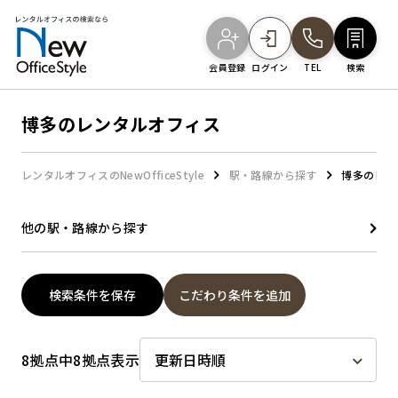
会員登録
ログイン
TEL
検索
博多のレンタルオフィス
オフィスを探す
レンタルオフィスのNewOfficeStyle
駅・路線から探す
博多のレン
主要エリアから探す
他の駅・路線から探す
駅・路線から探す
検索条件を保存
こだわり条件を追加
地図から探す
8拠点中8拠点表示