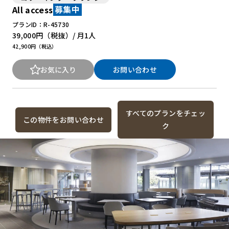
All access
募集中
プランID：R-45730
New Office Styleとは
39,000円
（税抜）/ 月
1人
42,900円（税込）
お知らせ
よくある質問
お気に入り
お問い合わせ
すべてのプランをチェッ
この物件をお問い合わせ
ク