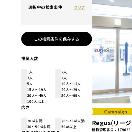
選択中の検索条件
クリア
この検索条件を保存する
推奨人数
1人
2人
3人
4人
5人
10人～14人
15人～19人
20人～29人
30人～49人
50人～99人
100人以上
広さ
Campaign
20㎡未満
20～30㎡未満
Regus(リ
30～50㎡未満
50㎡以上
建物管理番号：179629