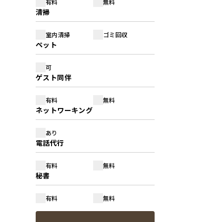
有料
無料
清掃
室内清掃
ゴミ回収
ペット
可
ゲスト同伴
有料
無料
ネットワーキング
あり
電話代行
有料
無料
秘書
有料
無料