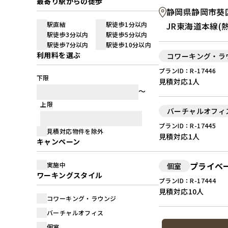
最寄り駅からの徒歩
静岡県静岡市葵区
駅直結
駅徒歩1分以内
JR東海道本線(
駅徒歩3分以内
駅徒歩5分以内
駅徒歩7分以内
駅徒歩10分以内
利用料を選ぶ
コワーキング・ラ
プランID：R-17446
下限
見積対応
1人
上限
バーチャルオフィ
プランID：R-17445
見積対応物件を除外
見積対応
1人
キャンペーン
プライベ
実施中
個室
ワーキングスタイル
プランID：R-17444
見積対応
10人
コワーキング・ラウンジ
バーチャルオフィス
個室