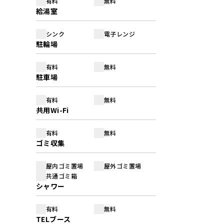
有料
無料
給湯室
シンク
電子レンジ
駐輪場
有料
無料
駐車場
有料
無料
共用Wi-Fi
有料
無料
ゴミ収集
屋内ゴミ置場
屋外ゴミ置場
共通ゴミ箱
シャワー
有料
無料
TELブース