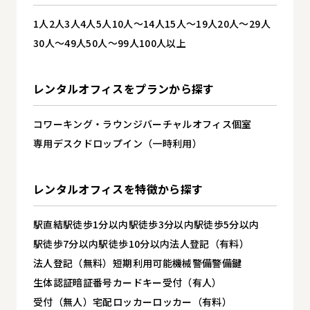
1人
2人
3人
4人
5人
10人～14人
15人～19人
20人～29人
30人～49人
50人～99人
100人以上
レンタルオフィスを
プランから探す
コワーキング・ラウンジ
バーチャルオフィス
個室
専用デスク
ドロップイン（一時利用）
レンタルオフィスを
特徴から探す
駅直結
駅徒歩1分以内
駅徒歩3分以内
駅徒歩5分以内
駅徒歩7分以内
駅徒歩10分以内
法人登記（有料）
法人登記（無料）
短期利用可能
機械警備
警備
鍵
生体認証
暗証番号
カードキー
受付（有人）
受付（無人）
宅配ロッカー
ロッカー（有料）