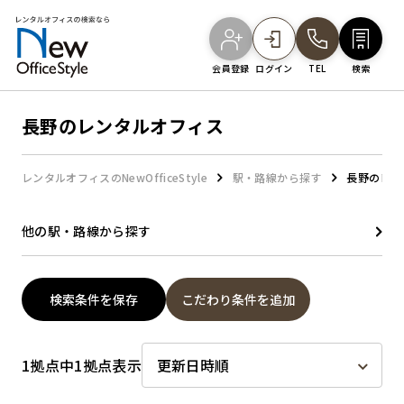
会員登録
ログイン
TEL
検索
長野のレンタルオフィス
オフィスを探す
レンタルオフィスのNewOfficeStyle
駅・路線から探す
長野のレン
主要エリアから探す
他の駅・路線から探す
駅・路線から探す
検索条件を保存
こだわり条件を追加
地図から探す
1拠点中1拠点表示