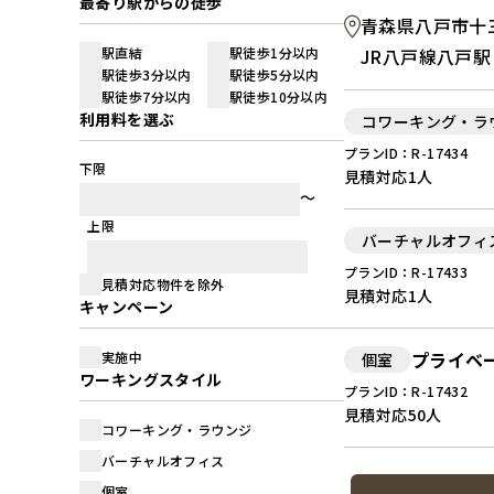
最寄り駅からの徒歩
青森県八戸市十三
駅直結
駅徒歩1分以内
JR八戸線八戸駅
駅徒歩3分以内
駅徒歩5分以内
駅徒歩7分以内
駅徒歩10分以内
利用料を選ぶ
コワーキング・ラ
プランID：R-17434
下限
見積対応
1人
上限
バーチャルオフィ
プランID：R-17433
見積対応物件を除外
見積対応
1人
キャンペーン
プライベ
実施中
個室
ワーキングスタイル
プランID：R-17432
見積対応
50人
コワーキング・ラウンジ
バーチャルオフィス
個室