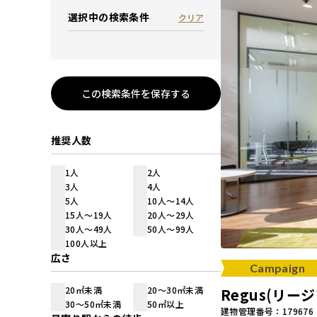
選択中の検索条件
クリア
この検索条件を保存する
推奨人数
1人
2人
3人
4人
5人
10人～14人
15人～19人
20人～29人
30人～49人
50人～99人
100人以上
広さ
Campaign
20㎡未満
20～30㎡未満
Regus(リ
30～50㎡未満
50㎡以上
建物管理番号：179676