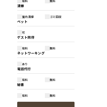
有料
無料
清掃
室内清掃
ゴミ回収
ペット
可
ゲスト同伴
有料
無料
ネットワーキング
あり
電話代行
有料
無料
秘書
有料
無料