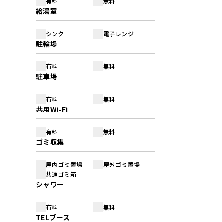
有料
無料
給湯室
シンク
電子レンジ
駐輪場
有料
無料
駐車場
有料
無料
共用Wi-Fi
有料
無料
ゴミ収集
屋内ゴミ置場
屋外ゴミ置場
共通ゴミ箱
シャワー
有料
無料
TELブース